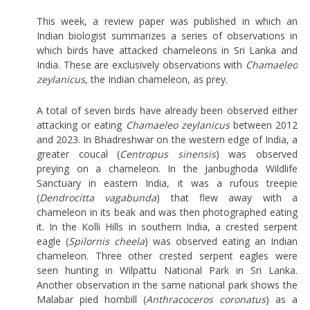
This week, a review paper was published in which an
Indian biologist summarizes a series of observations in
which birds have attacked chameleons in Sri Lanka and
India. These are exclusively observations with
Chamaeleo
zeylanicus
, the Indian chameleon, as prey.
A total of seven birds have already been observed either
attacking or eating
Chamaeleo zeylanicus
between 2012
and 2023. In Bhadreshwar on the western edge of India, a
greater coucal (
Centropus sinensis
) was observed
preying on a chameleon. In the Janbughoda Wildlife
Sanctuary in eastern India, it was a rufous treepie
(
Dendrocitta vagabunda
) that flew away with a
chameleon in its beak and was then photographed eating
it. In the Kolli Hills in southern India, a crested serpent
eagle (
Spilornis cheela
) was observed eating an Indian
chameleon. Three other crested serpent eagles were
seen hunting in Wilpattu National Park in Sri Lanka.
Another observation in the same national park shows the
Malabar pied hornbill (
Anthracoceros coronatus
) as a