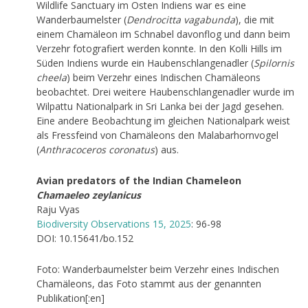
Wildlife Sanctuary im Osten Indiens war es eine
Wanderbaumelster (
Dendrocitta vagabunda
), die mit
einem Chamäleon im Schnabel davonflog und dann beim
Verzehr fotografiert werden konnte. In den Kolli Hills im
Süden Indiens wurde ein Haubenschlangenadler (
Spilornis
cheela
) beim Verzehr eines Indischen Chamäleons
beobachtet. Drei weitere Haubenschlangenadler wurde im
Wilpattu Nationalpark in Sri Lanka bei der Jagd gesehen.
Eine andere Beobachtung im gleichen Nationalpark weist
als Fressfeind von Chamäleons den Malabarhornvogel
(
Anthracoceros coronatus
) aus.
Avian predators of the Indian Chameleon
Chamaeleo zeylanicus
Raju Vyas
Biodiversity Observations 15, 2025
: 96-98
DOI: 10.15641/bo.152
Foto: Wanderbaumelster beim Verzehr eines Indischen
Chamäleons, das Foto stammt aus der genannten
Publikation[:en]