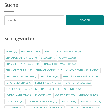
Suche
Search for:
Schlagwörter
AFRIKA
(7)
BRADYPODION
(16)
BRADYPODION DAMARANUM
(8)
BRADYPODION PUMILUM
(7)
BROOKESIA
(6)
CHAMAELEO
(8)
CHAMAELEO CALYPTRATUS
(21)
CHAMAELEO CHAMAELEON
(22)
CHAMAELEO DILEPIS
(12)
CHAMAELEO GRACILIS
(7)
CHAMAELEO NAMAQUENSIS
(7)
CHAMAELEO ZEYLANICUS
(9)
CHAMÄLEONS
(14)
EUROPÄISCHES CHAMÄLEON
(13)
FURCIFER LATERALIS
(6)
FURCIFER OUSTALETI
(7)
FURCIFER PARDALIS
(20)
GENETIK
(12)
HALTUNG
(8)
HALTUNGSBERICHT
(8)
INDIEN
(7)
JEMENCHAMÄLEON
(15)
KINYONGIA
(6)
KÖRPERGRÖSSE
(6)
MADAGASKAR
(53)
NACHZUCHT
(12)
PANTHERCHAMÄLEON
(10)
PRÄDATOR
(5)
PRÄSENTATION
(11)
REGENWALD
(7)
REISEBERICHT
(41)
SPANIEN
(6)
SURVEY
(7)
SÜDAFRIKA
(20)