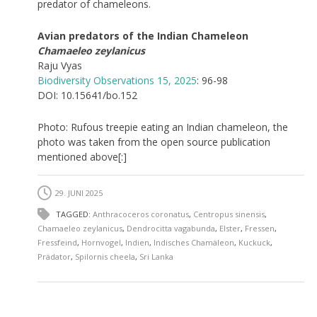
predator of chameleons.
Avian predators of the Indian Chameleon
Chamaeleo zeylanicus
Raju Vyas
Biodiversity Observations 15, 2025
: 96-98
DOI: 10.15641/bo.152
Photo: Rufous treepie eating an Indian chameleon, the
photo was taken from the open source publication
mentioned above[:]
29. JUNI 2025
TAGGED:
Anthracoceros coronatus
,
Centropus sinensis
,
Chamaeleo zeylanicus
,
Dendrocitta vagabunda
,
Elster
,
Fressen
,
Fressfeind
,
Hornvogel
,
Indien
,
Indisches Chamäleon
,
Kuckuck
,
Prädator
,
Spilornis cheela
,
Sri Lanka