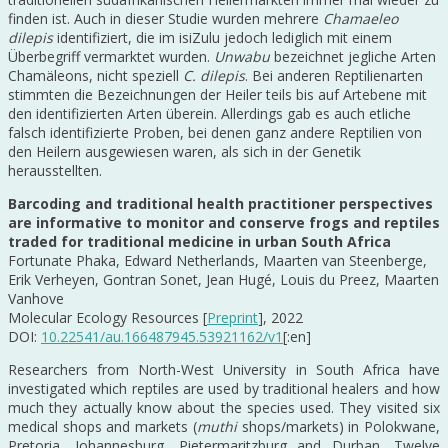
finden ist. Auch in dieser Studie wurden mehrere
Chamaeleo
dilepis
identifiziert, die im isiZulu jedoch lediglich mit einem
Überbegriff vermarktet wurden.
Unwabu
bezeichnet jegliche Arten
Chamäleons, nicht speziell
C. dilepis
. Bei anderen Reptilienarten
stimmten die Bezeichnungen der Heiler teils bis auf Artebene mit
den identifizierten Arten überein. Allerdings gab es auch etliche
falsch identifizierte Proben, bei denen ganz andere Reptilien von
den Heilern ausgewiesen waren, als sich in der Genetik
herausstellten.
Barcoding and traditional health practitioner perspectives
are informative to monitor and conserve frogs and reptiles
traded for traditional medicine in urban South Africa
Fortunate Phaka, Edward Netherlands, Maarten van Steenberge,
Erik Verheyen, Gontran Sonet, Jean Hugé, Louis du Preez, Maarten
Vanhove
Molecular Ecology Resources [
Preprint
], 2022
DOI:
10.22541/au.166487945.53921162/v1
[:en]
Researchers from North-West University in South Africa have
investigated which reptiles are used by traditional healers and how
much they actually know about the species used. They visited six
medical shops and markets (
muthi
shops/markets) in Polokwane,
Pretoria, Johannesburg, Pietermaritzburg and Durban. Twelve