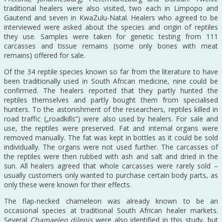
traditional healers were also visited, two each in Limpopo and
Gautend and seven in KwaZulu-Natal. Healers who agreed to be
interviewed were asked about the species and origin of reptiles
they use. Samples were taken for genetic testing from 111
carcasses and tissue remains (some only bones with meat
remains) offered for sale.
Of the 34 reptile species known so far from the literature to have
been traditionally used in South African medicine, nine could be
confirmed. The healers reported that they partly hunted the
reptiles themselves and partly bought them from specialised
hunters. To the astonishment of the researchers, reptiles killed in
road traffic („roadkills“) were also used by healers. For sale and
use, the reptiles were preserved. Fat and internal organs were
removed manually. The fat was kept in bottles as it could be sold
individually. The organs were not used further. The carcasses of
the reptiles were then rubbed with ash and salt and dried in the
sun. All healers agreed that whole carcasses were rarely sold –
usually customers only wanted to purchase certain body parts, as
only these were known for their effects.
The flap-necked chameleon was already known to be an
occasional species at traditional South African healer markets.
Several
Chamaeleo dilepis
were also identified in this study, but