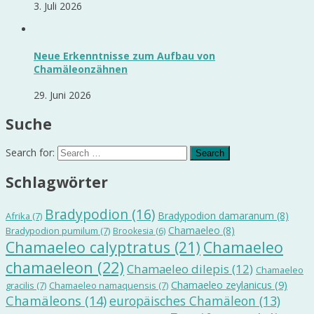
3. Juli 2026
Neue Erkenntnisse zum Aufbau von
Chamäleonzähnen
29. Juni 2026
Suche
Search for:
Schlagwörter
Bradypodion
(16)
Bradypodion damaranum
(8)
Afrika
(7)
Chamaeleo
(8)
Bradypodion pumilum
(7)
Brookesia
(6)
Chamaeleo calyptratus
(21)
Chamaeleo
chamaeleon
(22)
Chamaeleo dilepis
(12)
Chamaeleo
Chamaeleo zeylanicus
(9)
gracilis
(7)
Chamaeleo namaquensis
(7)
Chamäleons
(14)
europäisches Chamäleon
(13)