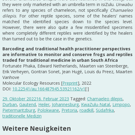
they were only marketed with an umbrella term in isiZulu.
Unwabu
refers to any species of chameleon, not specifically
Chamaeleo
dilepis
. For other reptile species, some of the healers‘ names
matched the identified species down to the species level.
However, there were also quite a few misidentified specimens
where completely different reptiles were identified by the healers
than turned out to be the case in the genetics.
Barcoding and traditional health practitioner perspectives
are informative to monitor and conserve frogs and reptiles
traded for traditional medicine in urban South Africa
Fortunate Phaka, Edward Netherlands, Maarten van Steenberge,
Erik Verheyen, Gontran Sonet, Jean Hugé, Louis du Preez, Maarten
Vanhove
Molecular Ecology Resources [
Preprint
], 2022
DOI:
10.22541/au.166487945.53921162/v1
[:]
29. Oktober 2022
16. Februar 2023
Tagged:
Chamaeleo dilepis
,
Durban
,
Gautend
,
Heiler
,
Johannesburg
,
KwaZulu-Natal
,
Limpopo
,
Pietermaritzburg
,
Polokwane
,
Pretoria
,
roadkill
,
Südafrika
,
traditionelle Medizin
Weitere Neuigkeiten