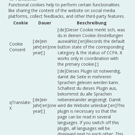
Functional cookies help to perform certain functionalities
like sharing the content of the website on social media
platforms, collect feedbacks, and other third-party features.
Cookie
Dauer
Beschreibung
[:de]Dieser Cookie merkt sich, was
du in deinen Cookie-Einstellungen
[:de]ein
auswählst.[:en]Records the default
Cookie
Jahr[:en]one
button state of the corresponding
Consent
year[:]
category & the status of CCPA. It
works only in coordination with
the primary cookie.[:]
[:de]Dieses Plugin ist notwendig,
damit die Seite in mehreren
Sprachen gelesen werden kann.
Schaltest du dieses Plugin aus,
bekommst du alle Sprachen
[:de]ein
nebeneinander angezeigt. Damit
qTranslate-
Jahr[:en]one
wird die Website unlesbar.[:en]This
X
year[:]
plugin is necessary so that the
page can be read in several
languages. If you switch off this
plugin, all languages will be
displayed next to each other. This