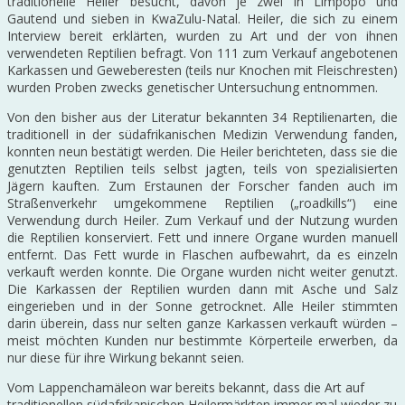
traditionelle Heiler besucht, davon je zwei in Limpopo und
Gautend und sieben in KwaZulu-Natal. Heiler, die sich zu einem
Interview bereit erklärten, wurden zu Art und der von ihnen
verwendeten Reptilien befragt. Von 111 zum Verkauf angebotenen
Karkassen und Geweberesten (teils nur Knochen mit Fleischresten)
wurden Proben zwecks genetischer Untersuchung entnommen.
Von den bisher aus der Literatur bekannten 34 Reptilienarten, die
traditionell in der südafrikanischen Medizin Verwendung fanden,
konnten neun bestätigt werden. Die Heiler berichteten, dass sie die
genutzten Reptilien teils selbst jagten, teils von spezialisierten
Jägern kauften. Zum Erstaunen der Forscher fanden auch im
Straßenverkehr umgekommene Reptilien („roadkills“) eine
Verwendung durch Heiler. Zum Verkauf und der Nutzung wurden
die Reptilien konserviert. Fett und innere Organe wurden manuell
entfernt. Das Fett wurde in Flaschen aufbewahrt, da es einzeln
verkauft werden konnte. Die Organe wurden nicht weiter genutzt.
Die Karkassen der Reptilien wurden dann mit Asche und Salz
eingerieben und in der Sonne getrocknet. Alle Heiler stimmten
darin überein, dass nur selten ganze Karkassen verkauft würden –
meist möchten Kunden nur bestimmte Körperteile erwerben, da
nur diese für ihre Wirkung bekannt seien.
Vom Lappenchamäleon war bereits bekannt, dass die Art auf
traditionellen südafrikanischen Heilermärkten immer mal wieder zu