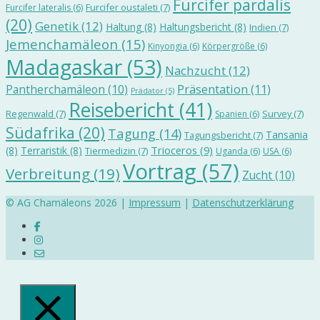
Furcifer pardalis
Furcifer oustaleti
(7)
Furcifer lateralis
(6)
(20)
Genetik
(12)
Haltung
(8)
Haltungsbericht
(8)
Indien
(7)
Jemenchamäleon
(15)
Kinyongia
(6)
Körpergröße
(6)
Madagaskar
(53)
Nachzucht
(12)
Präsentation
(11)
Pantherchamäleon
(10)
Prädator
(5)
Reisebericht
(41)
Regenwald
(7)
Survey
(7)
Spanien
(6)
Südafrika
(20)
Tagung
(14)
Tansania
Tagungsbericht
(7)
Trioceros
(9)
(8)
Terraristik
(8)
Tiermedizin
(7)
Uganda
(6)
USA
(6)
Vortrag
(57)
Verbreitung
(19)
Zucht
(10)
© AG Chamäleons 2026 |
Impressum
|
Datenschutzerklärung