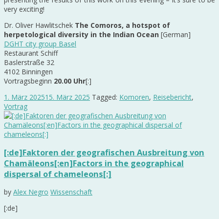
very exciting!
Dr. Oliver Hawlitschek
The Comoros, a hotspot of
herpetological diversity in the Indian Ocean
[German]
DGHT city group Basel
Restaurant Schiff
Baslerstraße 32
4102 Binningen
Vortragsbeginn
20.00 Uhr
[:]
1. März 2025
15. März 2025
Tagged:
Komoren
,
Reisebericht
,
Vortrag
[:de]Faktoren der geografischen Ausbreitung von
Chamäleons[:en]Factors in the geographical
dispersal of chameleons[:]
by
Alex Negro
Wissenschaft
[:de]