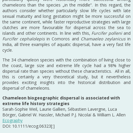
chameleons than the species „in the middle“. In this regard, the
authors consider whether particularly slow life cycles with late
sexual maturity and long gestation might be more successful on
the same continent, while faster reproductive strategies with large
clutches are more favourable for dispersal across the sea to
islands and other continents. In line with this,
Furcifer polleni
and
Furcifer cephalolepis
in Comoros and
Chamaeleo zeylanicus
in
India, all three examples of aquatic dispersal, have a very fast life
cycle.
The 34 chameleon species with the combination of living close to
the coast, large size and extreme life cycle had a 98% higher
dispersal rate than species without these characteristics. All in all,
this is certainly a very theoretical study, but it nevertheless
provides exciting insights into the historical distribution and
dispersal of chameleons.
Chameleon biogeographic dispersal is associated with
extreme life history strategies
Sarah-Sophie Weil, Laurie Gallien, Sébastien Lavergne, Luca
Börger, Gabriel W. Hassler, Michaël P.J. Nicolaï & William L. Allen
Ecography
DOI: 10.1111/ecog.06323[:]