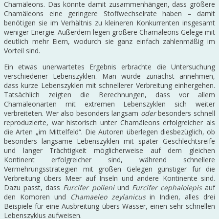
Chamäleons. Das könnte damit zusammenhängen, dass größere
Chamäleons eine geringere Stoffwechselrate haben – damit
benötigen sie im Verhältnis zu kleineren Konkurrenten insgesamt
weniger Energie. Außerdem legen größere Chamäleons Gelege mit
deutlich mehr Eiern, wodurch sie ganz einfach zahlenmäßig im
Vorteil sind.
Ein etwas unerwartetes Ergebnis erbrachte die Untersuchung
verschiedener Lebenszyklen. Man würde zunächst annehmen,
dass kurze Lebenszyklen mit schnellerer Verbreitung einhergehen.
Tatsächlich zeigten die Berechnungen, dass vor allem
Chamäleonarten mit extremen Lebenszyklen sich weiter
verbreiteten. Wer also besonders langsam
oder
besonders schnell
reproduzierte, war historisch unter Chamäleons erfolgreicher als
die Arten „im Mittelfeld“. Die Autoren überlegen diesbezüglich, ob
besonders langsame Lebenszyklen mit später Geschlechtsreife
und langer Trächtigkeit möglicherweise auf dem gleichen
Kontinent erfolgreicher sind, während schnellere
Vermehrungsstrategien mit großen Gelegen günstiger für die
Verbreitung übers Meer auf Inseln und andere Kontinente sind.
Dazu passt, dass
Furcifer polleni
und
Furcifer cephalolepis
auf
den Komoren und
Chamaeleo zeylanicus
in Indien, alles drei
Beispiele für eine Ausbreitung übers Wasser, einen sehr schnellen
Lebenszyklus aufweisen.