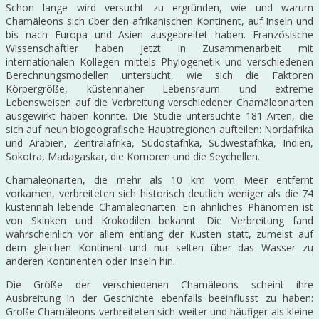
Schon lange wird versucht zu ergründen, wie und warum
Chamäleons sich über den afrikanischen Kontinent, auf Inseln und
bis nach Europa und Asien ausgebreitet haben. Französische
Wissenschaftler haben jetzt in Zusammenarbeit mit
internationalen Kollegen mittels Phylogenetik und verschiedenen
Berechnungsmodellen untersucht, wie sich die Faktoren
Körpergröße, küstennaher Lebensraum und extreme
Lebensweisen auf die Verbreitung verschiedener Chamäleonarten
ausgewirkt haben könnte. Die Studie untersuchte 181 Arten, die
sich auf neun biogeografische Hauptregionen aufteilen: Nordafrika
und Arabien, Zentralafrika, Südostafrika, Südwestafrika, Indien,
Sokotra, Madagaskar, die Komoren und die Seychellen.
Chamäleonarten, die mehr als 10 km vom Meer entfernt
vorkamen, verbreiteten sich historisch deutlich weniger als die 74
küstennah lebende Chamäleonarten. Ein ähnliches Phänomen ist
von Skinken und Krokodilen bekannt. Die Verbreitung fand
wahrscheinlich vor allem entlang der Küsten statt, zumeist auf
dem gleichen Kontinent und nur selten über das Wasser zu
anderen Kontinenten oder Inseln hin.
Die Größe der verschiedenen Chamäleons scheint ihre
Ausbreitung in der Geschichte ebenfalls beeinflusst zu haben:
Große Chamäleons verbreiteten sich weiter und häufiger als kleine