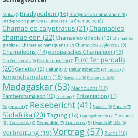
Bradypodion
(16)
Bradypodion damaranum
(8)
Afrika
(7)
Chamaeleo
(8)
Bradypodion pumilum
(7)
Brookesia
(6)
Chamaeleo calyptratus
(21)
Chamaeleo
chamaeleon
(22)
Chamaeleo dilepis
(12)
Chamaeleo
Chamaeleo zeylanicus
(9)
gracilis
(7)
Chamaeleo namaquensis
(7)
Chamäleons
(14)
europäisches Chamäleon
(13)
Furcifer pardalis
Furcifer oustaleti
(7)
Furcifer lateralis
(6)
(20)
Genetik
(12)
Haltung
(8)
Haltungsbericht
(8)
Indien
(7)
Jemenchamäleon
(15)
Kinyongia
(6)
Körpergröße
(6)
Madagaskar
(53)
Nachzucht
(12)
Präsentation
(11)
Pantherchamäleon
(10)
Prädator
(5)
Reisebericht
(41)
Regenwald
(7)
Survey
(7)
Spanien
(6)
Südafrika
(20)
Tagung
(14)
Tansania
Tagungsbericht
(7)
Trioceros
(9)
(8)
Terraristik
(8)
Tiermedizin
(7)
Uganda
(6)
USA
(6)
Vortrag
(57)
Verbreitung
(19)
Zucht
(10)