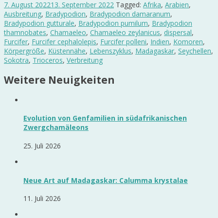
7. August 2022
13. September 2022
Tagged:
Afrika
,
Arabien
,
Ausbreitung
,
Bradypodion
,
Bradypodion damaranum
,
Bradypodion gutturale
,
Bradypodion pumilum
,
Bradypodion
thamnobates
,
Chamaeleo
,
Chamaeleo zeylanicus
,
dispersal
,
Furcifer
,
Furcifer cephalolepis
,
Furcifer polleni
,
Indien
,
Komoren
,
Körpergröße
,
Küstennähe
,
Lebenszyklus
,
Madagaskar
,
Seychellen
,
Sokotra
,
Trioceros
,
Verbreitung
Weitere Neuigkeiten
Evolution von Genfamilien in südafrikanischen
Zwergchamäleons
25. Juli 2026
Neue Art auf Madagaskar: Calumma krystalae
11. Juli 2026