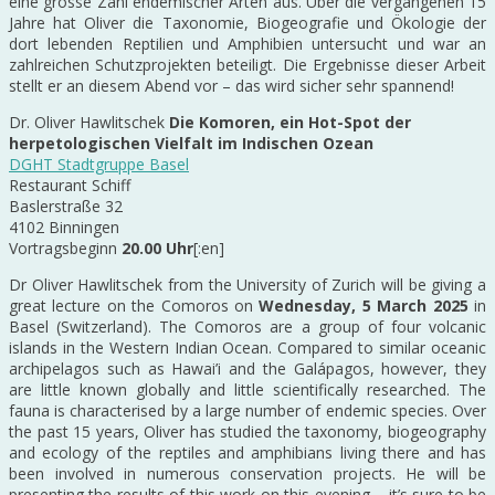
eine grosse Zahl endemischer Arten aus. Über die vergangenen 15
Jahre hat Oliver die Taxonomie, Biogeografie und Ökologie der
dort lebenden Reptilien und Amphibien untersucht und war an
zahlreichen Schutzprojekten beteiligt. Die Ergebnisse dieser Arbeit
stellt er an diesem Abend vor – das wird sicher sehr spannend!
Dr. Oliver Hawlitschek
Die Komoren, ein Hot-Spot der
herpetologischen Vielfalt im Indischen Ozean
DGHT Stadtgruppe Basel
Restaurant Schiff
Baslerstraße 32
4102 Binningen
Vortragsbeginn
20.00 Uhr
[:en]
Dr Oliver Hawlitschek from the University of Zurich will be giving a
great lecture on the Comoros on
Wednesday, 5 March 2025
in
Basel (Switzerland). The Comoros are a group of four volcanic
islands in the Western Indian Ocean. Compared to similar oceanic
archipelagos such as Hawai’i and the Galápagos, however, they
are little known globally and little scientifically researched. The
fauna is characterised by a large number of endemic species. Over
the past 15 years, Oliver has studied the taxonomy, biogeography
and ecology of the reptiles and amphibians living there and has
been involved in numerous conservation projects. He will be
presenting the results of this work on this evening – it’s sure to be