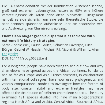
Die 34 Chamäleonarten mit der Kombination küstennah lebend,
groß und extremen Lebenszyklus hatten zu 98% eine höhere
Verbreitungsrate als Arten ohne diese Merkmale. Insgesamt
handelt es sich sicherlich um eine sehr theoretische Studie, die
aber dennoch spannende Aufschlüsse über die historische Ver-
und Ausbreitung von Chamäleons aufzeigt.
Chameleon biogeographic dispersal is associated with
extreme life history strategies
Sarah-Sophie Weil, Laurie Gallien, Sébastien Lavergne, Luca
Börger, Gabriel W. Hassler, Michaël P.J. Nicolaï & William L. Allen
Ecography
DOI: 10.1111/ecog.06323[:en]
For a long time, people have been trying to find out how and why
chameleons have spread across the African continent, to islands
and as far as Europe and Asia. French scientists, in collaboration
with international colleagues, have now used phylogenetics and
various computational models to investigate how the factors of
body size, coastal habitat and extreme lifestyles may have
affected the distribution of different chameleon species. The study
examined 181 species divided into nine main biogeographical
regions: North Africa and Arabia, Central Africa, Southeast Africa,