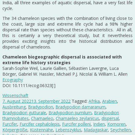
India, all three examples of aquatic dispersal, have a very fast life
cycle.
The 34 chameleon species with the combination of living close to
the coast, large size and extreme life cycle had a 98% higher
dispersal rate than species without these characteristics. All in all,
this is certainly a very theoretical study, but it nevertheless
provides exciting insights into the historical distribution and
dispersal of chameleons.
Chameleon biogeographic dispersal is associated with
extreme life history strategies
Sarah-Sophie Weil, Laurie Gallien, Sébastien Lavergne, Luca
Börger, Gabriel W. Hassler, Michaël P.J. Nicolaï & William L. Allen
Ecography
DOI: 10.1111/ecog.06323[:]
Wissenschaft
7. August 2022
13. September 2022
Tagged:
Afrika
,
Arabien
,
Ausbreitung
,
Bradypodion
,
Bradypodion damaranum
,
Bradypodion gutturale
,
Bradypodion pumilum
,
Bradypodion
thamnobates
,
Chamaeleo
,
Chamaeleo zeylanicus
,
dispersal
,
Furcifer
,
Furcifer cephalolepis
,
Furcifer polleni
,
Indien
,
Komoren
,
Körpergröße
,
Küstennähe
,
Lebenszyklus
,
Madagaskar
,
Seychellen
,