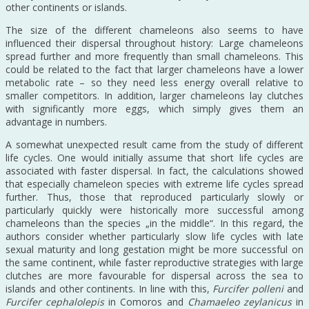
other continents or islands.
The size of the different chameleons also seems to have
influenced their dispersal throughout history: Large chameleons
spread further and more frequently than small chameleons. This
could be related to the fact that larger chameleons have a lower
metabolic rate – so they need less energy overall relative to
smaller competitors. In addition, larger chameleons lay clutches
with significantly more eggs, which simply gives them an
advantage in numbers.
A somewhat unexpected result came from the study of different
life cycles. One would initially assume that short life cycles are
associated with faster dispersal. In fact, the calculations showed
that especially chameleon species with extreme life cycles spread
further. Thus, those that reproduced particularly slowly or
particularly quickly were historically more successful among
chameleons than the species „in the middle“. In this regard, the
authors consider whether particularly slow life cycles with late
sexual maturity and long gestation might be more successful on
the same continent, while faster reproductive strategies with large
clutches are more favourable for dispersal across the sea to
islands and other continents. In line with this,
Furcifer polleni
and
Furcifer cephalolepis
in Comoros and
Chamaeleo zeylanicus
in