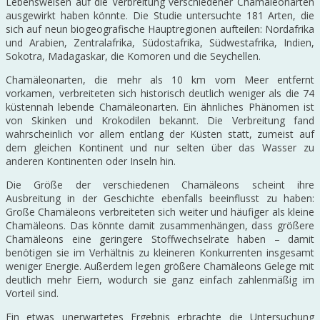
Lebensweisen auf die Verbreitung verschiedener Chamäleonarten
ausgewirkt haben könnte. Die Studie untersuchte 181 Arten, die
sich auf neun biogeografische Hauptregionen aufteilen: Nordafrika
und Arabien, Zentralafrika, Südostafrika, Südwestafrika, Indien,
Sokotra, Madagaskar, die Komoren und die Seychellen.
Chamäleonarten, die mehr als 10 km vom Meer entfernt
vorkamen, verbreiteten sich historisch deutlich weniger als die 74
küstennah lebende Chamäleonarten. Ein ähnliches Phänomen ist
von Skinken und Krokodilen bekannt. Die Verbreitung fand
wahrscheinlich vor allem entlang der Küsten statt, zumeist auf
dem gleichen Kontinent und nur selten über das Wasser zu
anderen Kontinenten oder Inseln hin.
Die Größe der verschiedenen Chamäleons scheint ihre
Ausbreitung in der Geschichte ebenfalls beeinflusst zu haben:
Große Chamäleons verbreiteten sich weiter und häufiger als kleine
Chamäleons. Das könnte damit zusammenhängen, dass größere
Chamäleons eine geringere Stoffwechselrate haben – damit
benötigen sie im Verhältnis zu kleineren Konkurrenten insgesamt
weniger Energie. Außerdem legen größere Chamäleons Gelege mit
deutlich mehr Eiern, wodurch sie ganz einfach zahlenmäßig im
Vorteil sind.
Ein etwas unerwartetes Ergebnis erbrachte die Untersuchung