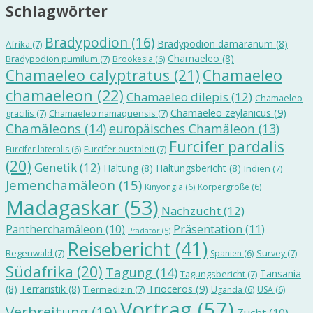
Schlagwörter
Bradypodion
(16)
Bradypodion damaranum
(8)
Afrika
(7)
Chamaeleo
(8)
Bradypodion pumilum
(7)
Brookesia
(6)
Chamaeleo calyptratus
(21)
Chamaeleo
chamaeleon
(22)
Chamaeleo dilepis
(12)
Chamaeleo
Chamaeleo zeylanicus
(9)
gracilis
(7)
Chamaeleo namaquensis
(7)
Chamäleons
(14)
europäisches Chamäleon
(13)
Furcifer pardalis
Furcifer oustaleti
(7)
Furcifer lateralis
(6)
(20)
Genetik
(12)
Haltung
(8)
Haltungsbericht
(8)
Indien
(7)
Jemenchamäleon
(15)
Kinyongia
(6)
Körpergröße
(6)
Madagaskar
(53)
Nachzucht
(12)
Präsentation
(11)
Pantherchamäleon
(10)
Prädator
(5)
Reisebericht
(41)
Regenwald
(7)
Survey
(7)
Spanien
(6)
Südafrika
(20)
Tagung
(14)
Tansania
Tagungsbericht
(7)
Trioceros
(9)
(8)
Terraristik
(8)
Tiermedizin
(7)
Uganda
(6)
USA
(6)
Vortrag
(57)
Verbreitung
(19)