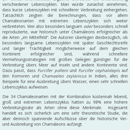
verschiedener Lebenszyklen. Man würde zunächst annehmen,
dass kurze Lebenszyklen mit schnellerer Verbreitung einhergehen.
Tatsächlich zeigten die Berechnungen, dass vor allem
Chamäleonarten mit extremen Lebenszyklen sich weiter
verbreiteten. Wer also besonders langsam
oder
besonders schnell
reproduzierte, war historisch unter Chamäleons erfolgreicher als
die Arten „im Mittelfeld“. Die Autoren überlegen diesbezüglich, ob
besonders langsame Lebenszyklen mit später Geschlechtsreife
und langer Trächtigkeit möglicherweise auf dem gleichen
Kontinent erfolgreicher sind, während schnellere
Vermehrungsstrategien mit großen Gelegen günstiger für die
Verbreitung übers Meer auf Inseln und andere Kontinente sind.
Dazu passt, dass
Furcifer polleni
und
Furcifer cephalolepis
auf
den Komoren und
Chamaeleo zeylanicus
in Indien, alles drei
Beispiele für eine Ausbreitung übers Wasser, einen sehr schnellen
Lebenszyklus aufweisen.
Die 34 Chamäleonarten mit der Kombination küstennah lebend,
groß und extremen Lebenszyklus hatten zu 98% eine höhere
Verbreitungsrate als Arten ohne diese Merkmale. Insgesamt
handelt es sich sicherlich um eine sehr theoretische Studie, die
aber dennoch spannende Aufschlüsse über die historische Ver-
und Ausbreitung von Chamäleons aufzeigt.