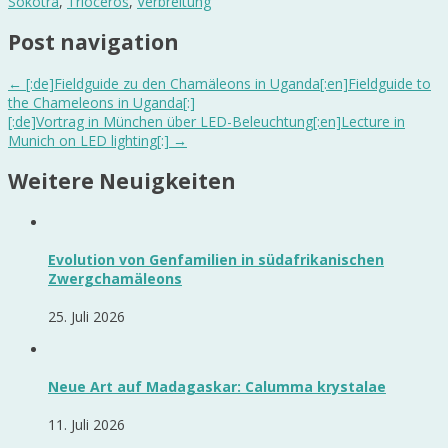
Sokotra
,
Trioceros
,
Verbreitung
Post navigation
←
[:de]Fieldguide zu den Chamäleons in Uganda[:en]Fieldguide to
the Chameleons in Uganda[:]
[:de]Vortrag in München über LED-Beleuchtung[:en]Lecture in
Munich on LED lighting[:]
→
Weitere Neuigkeiten
Evolution von Genfamilien in südafrikanischen
Zwergchamäleons
25. Juli 2026
Neue Art auf Madagaskar: Calumma krystalae
11. Juli 2026