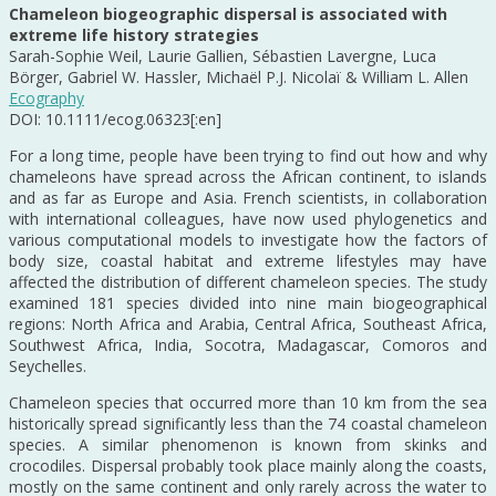
Chameleon biogeographic dispersal is associated with
extreme life history strategies
Sarah-Sophie Weil, Laurie Gallien, Sébastien Lavergne, Luca
Börger, Gabriel W. Hassler, Michaël P.J. Nicolaï & William L. Allen
Ecography
DOI: 10.1111/ecog.06323[:en]
For a long time, people have been trying to find out how and why
chameleons have spread across the African continent, to islands
and as far as Europe and Asia. French scientists, in collaboration
with international colleagues, have now used phylogenetics and
various computational models to investigate how the factors of
body size, coastal habitat and extreme lifestyles may have
affected the distribution of different chameleon species. The study
examined 181 species divided into nine main biogeographical
regions: North Africa and Arabia, Central Africa, Southeast Africa,
Southwest Africa, India, Socotra, Madagascar, Comoros and
Seychelles.
Chameleon species that occurred more than 10 km from the sea
historically spread significantly less than the 74 coastal chameleon
species. A similar phenomenon is known from skinks and
crocodiles. Dispersal probably took place mainly along the coasts,
mostly on the same continent and only rarely across the water to