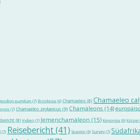
)
Chamaeleo cal
Chamaeleo
(8)
ypodion pumilum
(7)
Brookesia
(6)
Chamäleons
(14)
europäis
Chamaeleo zeylanicus
(9)
ensis
(7)
Jemenchamäleon
(15)
bericht
(8)
Indien
(7)
Kinyongia
(6)
Körper
Reisebericht
(41)
Südafrik
d
(7)
Survey
(7)
Spanien
(6)