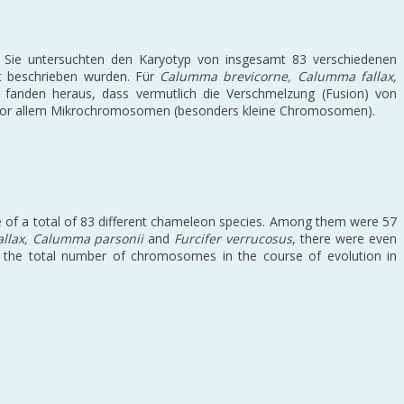
. Sie untersuchten den Karyotyp von insgesamt 83 verschiedenen
t beschrieben wurden. Für
Calumma brevicorne, Calumma fallax,
 fanden heraus, dass vermutlich die Verschmelzung (Fusion) von
i vor allem Mikrochromosomen (besonders kleine Chromosomen).
e of a total of 83 different chameleon species. Among them were 57
llax, Calumma parsonii
and
Furcifer verrucosus
, there were even
d the total number of chromosomes in the course of evolution in