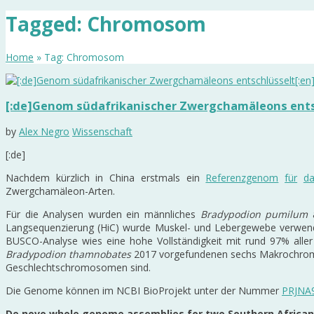
Tagged: Chromosom
Home
» Tag: Chromosom
[:de]Genom südafrikanischer Zwergchamäleons ents
by
Alex Negro
Wissenschaft
[:de]
Nachdem kürzlich in China erstmals ein
Referenzgenom
für
d
Zwergchamäleon-Arten.
Für die Analysen wurden ein männliches
Bradypodion pumilum
a
Langsequenzierung (HiC) wurde Muskel- und Lebergewebe verwe
BUSCO-Analyse wies eine hohe Vollständigkeit mit rund 97% aller 
Bradypodion thamnobates
2017 vorgefundenen sechs Makrochrom
Geschlechtschromosomen sind.
Die Genome können im NCBI BioProjekt unter der Nummer
PRJNA
De novo whole genome assemblies for two Southern Africa