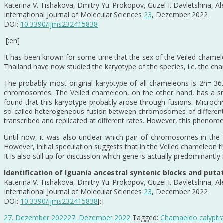
Katerina V. Tishakova, Dmitry Yu. Prokopov, Guzel I. Davletshina, A
International Journal of Molecular Sciences
23
, Dezember 2022
DOI:
10.3390/ijms232415838
[:en]
It has been known for some time that the sex of the Veiled chamel
Thailand have now studied the karyotype of the species, i.e. the ch
The probably most original karyotype of all chameleons is 2n= 3
chromosomes. The Veiled chameleon, on the other hand, has a sma
found that this karyotype probably arose through fusions. Micro
so-called heterogeneous fusion between chromosomes of different s
transcribed and replicated at different rates. However, this phenome
Until now, it was also unclear which pair of chromosomes in the V
However, initial speculation suggests that in the Veiled chameleon 
It is also still up for discussion which gene is actually predominant
Identification of Iguania ancestral syntenic blocks and put
Katerina V. Tishakova, Dmitry Yu. Prokopov, Guzel I. Davletshina, A
International Journal of Molecular Sciences
23
, December 2022
DOI:
10.3390/ijms232415838
[:]
27. Dezember 2022
27. Dezember 2022
Tagged:
Chamaeleo calyptr