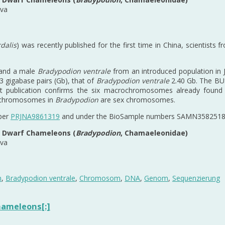
eva
dalis
) was recently published for the first time in China, scientis
and a male
Bradypodion ventrale
from an introduced population in 
3 gigabase pairs (Gb), that of
Bradypodion ventrale
2.40 Gb. The BU
rent publication confirms the six macrochromosomes already foun
 chromosomes in
Bradypodion
are sex chromosomes.
ber
PRJNA9861319
and under the BioSample numbers SAMN35825189
n Dwarf Chameleons (
Bradypodion
, Chamaeleonidae)
eva
m
,
Bradypodion ventrale
,
Chromosom
,
DNA
,
Genom
,
Sequenzierung
hameleons[:]