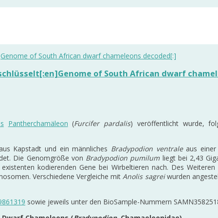
chlüsselt[:en]Genome of South African dwarf chamel
as
Pantherchamäleon
(
Furcifer pardalis
) veröffentlicht wurde, 
us Kapstadt und ein männliches
Bradypodion ventrale
aus einer 
ndet. Die Genomgröße von
Bradypodion pumilum
liegt bei 2,43 Gi
existenten kodierenden Gene bei Wirbeltieren nach. Des Weiteren be
osomen. Verschiedene Vergleiche mit
Anolis sagrei
wurden angestell
9861319
sowie jeweils unter den BioSample-Nummern SAMN358251
n Dwarf Chameleons (
Bradypodion
, Chamaeleonidae)