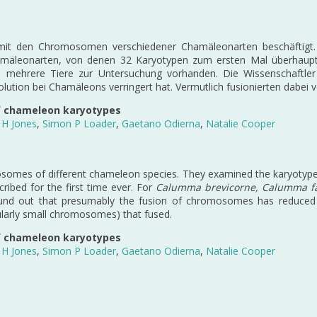
zt mit den Chromosomen verschiedener Chamäleonarten beschäftigt
amäleonarten, von denen 32 Karyotypen zum ersten Mal überhaup
 mehrere Tiere zur Untersuchung vorhanden. Die Wissenschaftler
ion bei Chamäleons verringert hat. Vermutlich fusionierten dabe
f chameleon karyotypes
 H Jones
,
Simon P Loader
,
Gaetano Odierna
,
Natalie Cooper
mosomes of different chameleon species. They examined the karyotyp
bed for the first time ever. For
Calumma brevicorne, Calumma fa
 found out that presumably the fusion of chromosomes has reduce
larly small chromosomes) that fused.
f chameleon karyotypes
 H Jones
,
Simon P Loader
,
Gaetano Odierna
,
Natalie Cooper