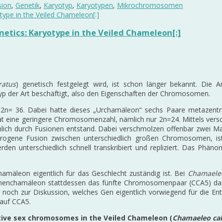
sion
,
Genetik
,
Karyotyp
,
Karyotypen
,
Mikrochromosomen
etics: Karyotype in the Veiled Chameleon[:]
ratus
) genetisch festgelegt wird, ist schon länger bekannt. Die A
typ der Art beschäftigt, also den Eigenschaften der Chromosomen.
 ist 2n= 36. Dabei hatte dieses „Urchamäleon“ sechs Paare metaz
eine geringere Chromosomenzahl, nämlich nur 2n=24. Mittels versc
inlich durch Fusionen entstand. Dabei verschmolzen offenbar zwei M
ogene Fusion zwischen unterschiedlich großen Chromosomen, ist 
n unterschiedlich schnell transkribiert und repliziert. Das Phänom
äleon eigentlich für das Geschlecht zuständig ist. Bei
Chamaele
emenchamäleon stattdessen das fünfte Chromosomenpaar (CCA5) d
 noch zur Diskussion, welches Gen eigentlich vorwiegend für die Ent
 auf CCA5.
ative sex chromosomes in the Veiled Chameleon (
Chamaeleo cal