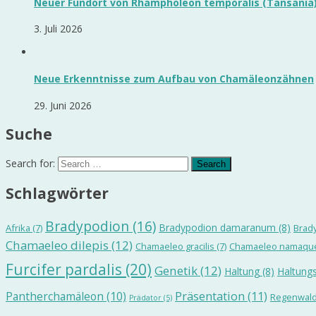
Neuer Fundort von Rhampholeon temporalis (Tansania
3. Juli 2026
Neue Erkenntnisse zum Aufbau von Chamäleonzähnen
29. Juni 2026
Suche
Search for:
Schlagwörter
Bradypodion
(16)
Bradypodion damaranum
(8)
Afrika
(7)
Brad
Chamaeleo dilepis
(12)
Chamaeleo gracilis
(7)
Chamaeleo namaqu
Furcifer pardalis
(20)
Genetik
(12)
Haltung
(8)
Haltungs
Präsentation
(11)
Pantherchamäleon
(10)
Regenwal
Prädator
(5)