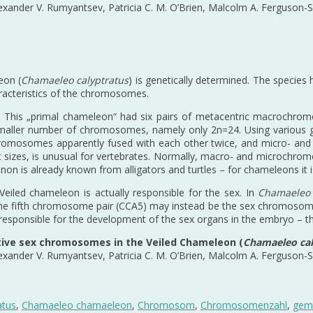
lexander V. Rumyantsev, Patricia C. M. O’Brien, Malcolm A. Ferguson-
eon (
Chamaeleo calyptratus
) is genetically determined. The species 
aracteristics of the chromosomes.
6. This „primal chameleon“ had six pairs of metacentric macrochro
ller number of chromosomes, namely only 2n=24. Using various gen
chromosomes apparently fused with each other twice, and micro- and
izes, is unusual for vertebrates. Normally, macro- and microchromoso
non is already known from alligators and turtles – for chameleons it 
eiled chameleon is actually responsible for the sex. In
Chamaeleo
the fifth chromosome pair (CCA5) may instead be the sex chromosome p
ly responsible for the development of the sex organs in the embryo – t
ative sex chromosomes in the Veiled Chameleon (
Chamaeleo cal
lexander V. Rumyantsev, Patricia C. M. O’Brien, Malcolm A. Ferguson-
atus
,
Chamaeleo chamaeleon
,
Chromosom
,
Chromosomenzahl
,
gem