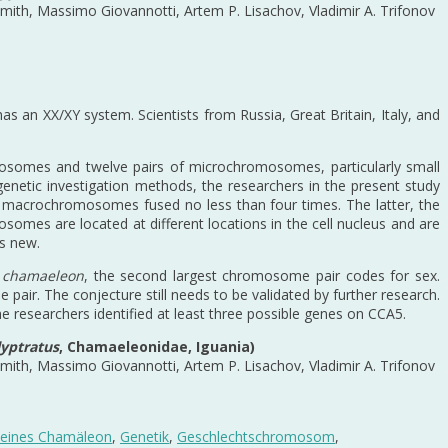
Smith, Massimo Giovannotti, Artem P. Lisachov, Vladimir A. Trifonov
has an XX/XY system. Scientists from Russia, Great Britain, Italy, and
mosomes and twelve pairs of microchromosomes, particularly small
etic investigation methods, the researchers in the present study
 macrochromosomes fused no less than four times. The latter, the
mes are located at different locations in the cell nucleus and are
is new.
 chamaeleon
, the second largest chromosome pair codes for sex.
air. The conjecture still needs to be validated by further research.
he researchers identified at least three possible genes on CCA5.
yptratus
, Chamaeleonidae, Iguania)
Smith, Massimo Giovannotti, Artem P. Lisachov, Vladimir A. Trifonov
eines Chamäleon
,
Genetik
,
Geschlechtschromosom
,