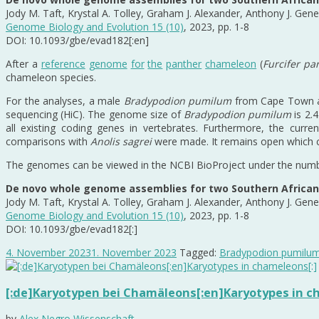
Jody M. Taft, Krystal A. Tolley, Graham J. Alexander, Anthony J. Gen
Genome Biology and Evolution 15 (10)
, 2023, pp. 1-8
DOI: 10.1093/gbe/evad182[:en]
After a
reference
genome
for
the
panther
chameleon
(
Furcifer par
chameleon species.
For the analyses, a male
Bradypodion pumilum
from Cape Town 
sequencing (HiC). The genome size of
Bradypodion pumilum
is 2.4
all existing coding genes in vertebrates. Furthermore, the cur
comparisons with
Anolis sagrei
were made. It remains open which
The genomes can be viewed in the NCBI BioProject under the num
De novo whole genome assemblies for two Southern Africa
Jody M. Taft, Krystal A. Tolley, Graham J. Alexander, Anthony J. Gen
Genome Biology and Evolution 15 (10)
, 2023, pp. 1-8
DOI: 10.1093/gbe/evad182[:]
4. November 2023
1. November 2023
Tagged:
Bradypodion pumilu
[:de]Karyotypen bei Chamäleons[:en]Karyotypes in c
by
Alex Negro
Wissenschaft