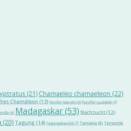
yptratus
(21)
Chamaeleo chamaeleon
(22)
ches Chamäleon
(13)
Furcifer oustaleti
(7)
Furcifer lateralis
(6)
Madagaskar
(53)
Nachzucht
(12)
größe
(6)
a
(20)
Tagung
(14)
Tansania
(8)
Terraristik
Tagungsbericht
(7)