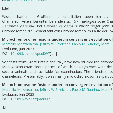
[:de]
Wissenschaftler aus Großbritannien und Italien haben sich jet
Chamäleon-Arten. Darunter befanden sich 57 madagassische Ch
Calumma parsonii
und
Furcifer verrucosus
waren sogar jeweils
Chromosomen die Gesamtzahl von Chromosomen im Laufe der Evolut
Microchromosome fusions underpin convergent evolution o
Marcello Mezzasalma
,
Jeffrey W Streicher
,
Fabio M Guarino
,
Marc E
Evolution, Juni 2023
DOI:
10.1093/evolut/qpad097
[:en]
Scientists from Great Britain and Italy have now studied the chro
Madagascan chameleon species, of which 32 karyotypes were descri
several animals each available for examination. The scientists
chameleons. Presumably, it was mainly microchromosomes (particu
Microchromosome fusions underpin convergent evolution o
Marcello Mezzasalma
,
Jeffrey W Streicher
,
Fabio M Guarino
,
Marc E
Evolution, Juni 2023
DOI:
10.1093/evolut/qpad097
[:]