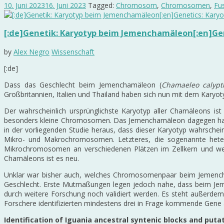
10. Juni 2023
16. Juni 2023
Tagged:
Chromosom
,
Chromosomen
,
Fu
[:de]Genetik: Karyotyp beim Jemenchamäleon[:en]Gen
by
Alex Negro
Wissenschaft
[:de]
Dass das Geschlecht beim Jemenchamäleon (
Chamaeleo calypt
Großbritannien, Italien und Thailand haben sich nun mit dem Karyo
Der wahrscheinlich ursprünglichste Karyotyp aller Chamäleons
besonders kleine Chromosomen. Das Jemenchamäleon dagegen hat 
in der vorliegenden Studie heraus, dass dieser Karyotyp wahrsche
Mikro- und Makrochromosomen. Letzteres, die sogenannte heter
Mikrochromosomen an verschiedenen Plätzen im Zellkern und werde
Chamäleons ist es neu.
Unklar war bisher auch, welches Chromosomenpaar beim Jemencham
Geschlecht. Erste Mutmaßungen legen jedoch nahe, dass beim J
durch weitere Forschung noch validiert werden. Es steht außerdem
Forschere identifizierten mindestens drei in Frage kommende Gene
Identification of Iguania ancestral syntenic blocks and put