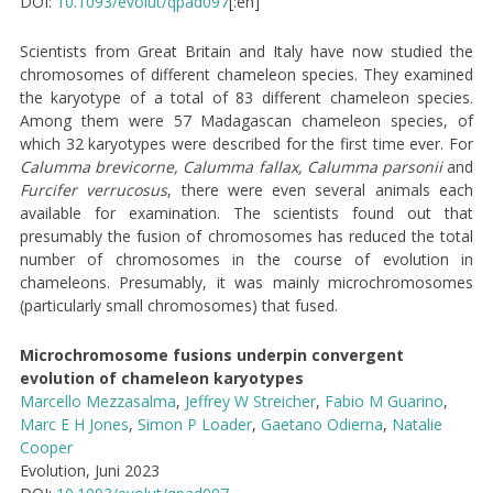
DOI:
10.1093/evolut/qpad097
[:en]
Scientists from Great Britain and Italy have now studied the
chromosomes of different chameleon species. They examined
the karyotype of a total of 83 different chameleon species.
Among them were 57 Madagascan chameleon species, of
which 32 karyotypes were described for the first time ever. For
Calumma brevicorne, Calumma fallax, Calumma parsonii
and
Furcifer verrucosus
, there were even several animals each
available for examination. The scientists found out that
presumably the fusion of chromosomes has reduced the total
number of chromosomes in the course of evolution in
chameleons. Presumably, it was mainly microchromosomes
(particularly small chromosomes) that fused.
Microchromosome fusions underpin convergent
evolution of chameleon karyotypes
Marcello Mezzasalma
,
Jeffrey W Streicher
,
Fabio M Guarino
,
Marc E H Jones
,
Simon P Loader
,
Gaetano Odierna
,
Natalie
Cooper
Evolution, Juni 2023