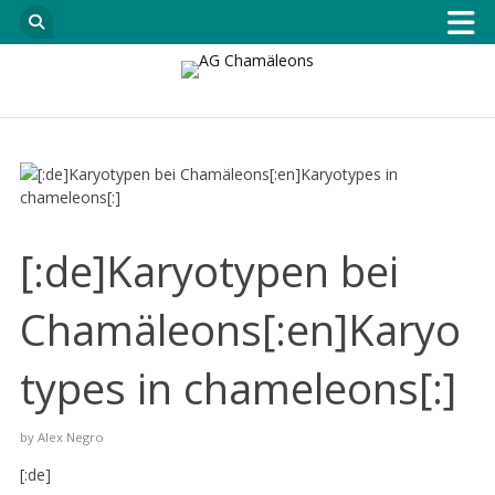
[:de]Karyotypen bei
Chamäleons[:en]Karyo
types in chameleons[:]
by
Alex Negro
[:de]