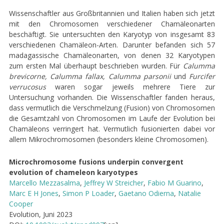
Wissenschaftler aus Großbritannien und Italien haben sich jetzt
mit den Chromosomen verschiedener Chamäleonarten
beschäftigt. Sie untersuchten den Karyotyp von insgesamt 83
verschiedenen Chamäleon-Arten. Darunter befanden sich 57
madagassische Chamäleonarten, von denen 32 Karyotypen
zum ersten Mal überhaupt beschrieben wurden. Für
Calumma
brevicorne, Calumma fallax, Calumma parsonii
und
Furcifer
verrucosus
waren sogar jeweils mehrere Tiere zur
Untersuchung vorhanden. Die Wissenschaftler fanden heraus,
dass vermutlich die Verschmelzung (Fusion) von Chromosomen
die Gesamtzahl von Chromosomen im Laufe der Evolution bei
Chamäleons verringert hat. Vermutlich fusionierten dabei vor
allem Mikrochromosomen (besonders kleine Chromosomen).
Microchromosome fusions underpin convergent
evolution of chameleon karyotypes
Marcello Mezzasalma
,
Jeffrey W Streicher
,
Fabio M Guarino
,
Marc E H Jones
,
Simon P Loader
,
Gaetano Odierna
,
Natalie
Cooper
Evolution, Juni 2023