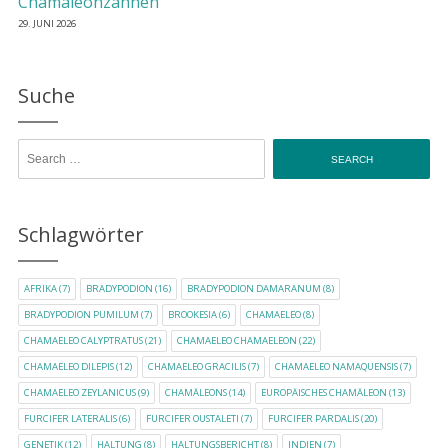
Chamäleonzähnen
29. JUNI 2026
Suche
Search for:
Schlagwörter
AFRIKA
(7)
BRADYPODION
(16)
BRADYPODION DAMARANUM
(8)
BRADYPODION PUMILUM
(7)
BROOKESIA
(6)
CHAMAELEO
(8)
CHAMAELEO CALYPTRATUS
(21)
CHAMAELEO CHAMAELEON
(22)
CHAMAELEO DILEPIS
(12)
CHAMAELEO GRACILIS
(7)
CHAMAELEO NAMAQUENSIS
(7)
CHAMAELEO ZEYLANICUS
(9)
CHAMÄLEONS
(14)
EUROPÄISCHES CHAMÄLEON
(13)
FURCIFER LATERALIS
(6)
FURCIFER OUSTALETI
(7)
FURCIFER PARDALIS
(20)
GENETIK
(12)
HALTUNG
(8)
HALTUNGSBERICHT
(8)
INDIEN
(7)