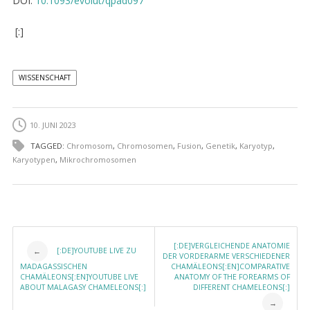
DOI:
10.1093/evolut/qpad097
[:]
WISSENSCHAFT
10. JUNI 2023
TAGGED:
Chromosom
,
Chromosomen
,
Fusion
,
Genetik
,
Karyotyp
,
Karyotypen
,
Mikrochromosomen
Post navigation
[:DE]VERGLEICHENDE ANATOMIE
[:DE]YOUTUBE LIVE ZU
←
DER VORDERARME VERSCHIEDENER
MADAGASSISCHEN
CHAMÄLEONS[:EN]COMPARATIVE
CHAMÄLEONS[:EN]YOUTUBE LIVE
ANATOMY OF THE FOREARMS OF
ABOUT MALAGASY CHAMELEONS[:]
DIFFERENT CHAMELEONS[:]
→