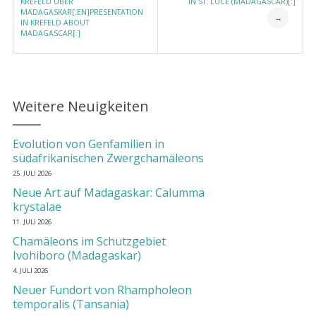
KREFELD ÜBER
IN ST. LUCE (MADAGASCAR)[:]
MADAGASKAR[:EN]PRESENTATION
→
IN KREFELD ABOUT
MADAGASCAR[:]
Weitere Neuigkeiten
Evolution von Genfamilien in
südafrikanischen Zwergchamäleons
25. JULI 2026
Neue Art auf Madagaskar: Calumma
krystalae
11. JULI 2026
Chamäleons im Schutzgebiet
Ivohiboro (Madagaskar)
4. JULI 2026
Neuer Fundort von Rhampholeon
temporalis (Tansania)