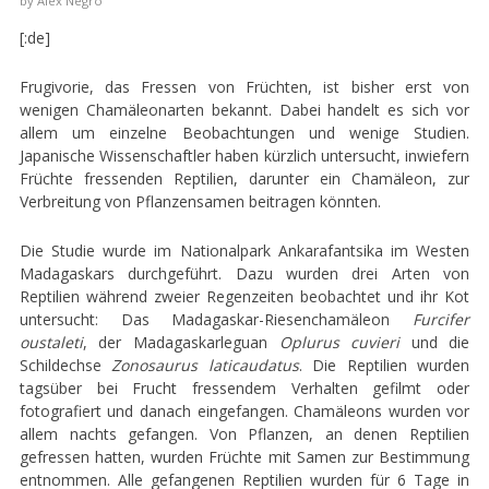
by
Alex Negro
[:de]
Frugivorie, das Fressen von Früchten, ist bisher erst von
wenigen Chamäleonarten bekannt. Dabei handelt es sich vor
allem um einzelne Beobachtungen und wenige Studien.
Japanische Wissenschaftler haben kürzlich untersucht, inwiefern
Früchte fressenden Reptilien, darunter ein Chamäleon, zur
Verbreitung von Pflanzensamen beitragen könnten.
Die Studie wurde im Nationalpark Ankarafantsika im Westen
Madagaskars durchgeführt. Dazu wurden drei Arten von
Reptilien während zweier Regenzeiten beobachtet und ihr Kot
untersucht: Das Madagaskar-Riesenchamäleon
Furcifer
oustaleti
, der Madagaskarleguan
Oplurus cuvieri
und die
Schildechse
Zonosaurus laticaudatus
. Die Reptilien wurden
tagsüber bei Frucht fressendem Verhalten gefilmt oder
fotografiert und danach eingefangen. Chamäleons wurden vor
allem nachts gefangen. Von Pflanzen, an denen Reptilien
gefressen hatten, wurden Früchte mit Samen zur Bestimmung
entnommen. Alle gefangenen Reptilien wurden für 6 Tage in