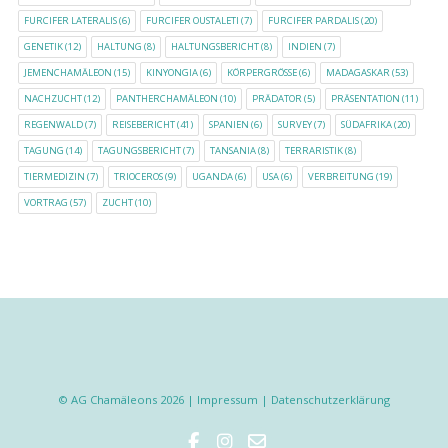
FURCIFER LATERALIS
(6)
FURCIFER OUSTALETI
(7)
FURCIFER PARDALIS
(20)
GENETIK
(12)
HALTUNG
(8)
HALTUNGSBERICHT
(8)
INDIEN
(7)
JEMENCHAMÄLEON
(15)
KINYONGIA
(6)
KÖRPERGRÖSSE
(6)
MADAGASKAR
(53)
NACHZUCHT
(12)
PANTHERCHAMÄLEON
(10)
PRÄDATOR
(5)
PRÄSENTATION
(11)
REGENWALD
(7)
REISEBERICHT
(41)
SPANIEN
(6)
SURVEY
(7)
SÜDAFRIKA
(20)
TAGUNG
(14)
TAGUNGSBERICHT
(7)
TANSANIA
(8)
TERRARISTIK
(8)
TIERMEDIZIN
(7)
TRIOCEROS
(9)
UGANDA
(6)
USA
(6)
VERBREITUNG
(19)
VORTRAG
(57)
ZUCHT
(10)
© AG Chamäleons 2026 |
Impressum
|
Datenschutzerklärung