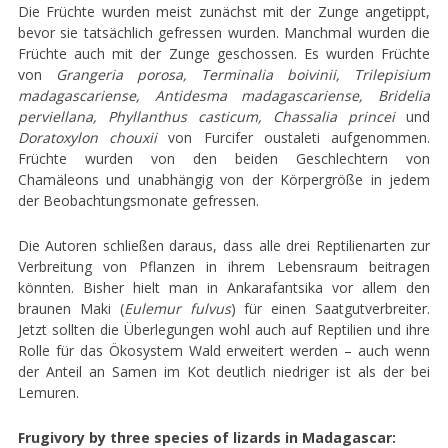
Die Früchte wurden meist zunächst mit der Zunge angetippt,
bevor sie tatsächlich gefressen wurden. Manchmal wurden die
Früchte auch mit der Zunge geschossen. Es wurden Früchte
von
Grangeria porosa, Terminalia boivinii, Trilepisium
madagascariense, Antidesma madagascariense, Bridelia
perviellana, Phyllanthus casticum, Chassalia princei
und
Doratoxylon chouxii
von Furcifer oustaleti aufgenommen.
Früchte wurden von den beiden Geschlechtern von
Chamäleons und unabhängig von der Körpergröße in jedem
der Beobachtungsmonate gefressen.
Die Autoren schließen daraus, dass alle drei Reptilienarten zur
Verbreitung von Pflanzen in ihrem Lebensraum beitragen
könnten. Bisher hielt man in Ankarafantsika vor allem den
braunen Maki (
Eulemur fulvus
) für einen Saatgutverbreiter.
Jetzt sollten die Überlegungen wohl auch auf Reptilien und ihre
Rolle für das Ökosystem Wald erweitert werden – auch wenn
der Anteil an Samen im Kot deutlich niedriger ist als der bei
Lemuren.
Frugivory by three species of lizards in Madagascar: