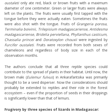
oustaleti
only ate red, black or brown fruits with a maximum
diameter of one centimeter. Green or larger fruits were always
left on the plants. The fruits were usually first tapped with the
tongue before they were actually eaten. Sometimes the fruits
were also shot with the tongue. Fruits of
Grangeria porosa,
Terminalia boivinii, Trilepisium madagascariense, Antidesma
madagascariense, Bridelia perviellana, Phyllanthus casticum,
Chassalia princei
and
Doratoxylon chouxii
were ingested by
Furcifer oustaleti
. Fruits were recorded from both sexes of
chameleons and regardless of body size in each of the
observation months.
The authors conclude that all three reptile species could
contribute to the spread of plants in their habitat. Until now, the
brown maki (
Eulemur fulvus
) in Ankarafantsika was primarily
thought to be a seed disperser. Now the considerations should
probably be extended to reptiles and their role in the forest
ecosystem – even if the proportion of seeds in their droppings
is significantly lower than that of lemurs.
Frugivory by three species of lizards in Madagascar: