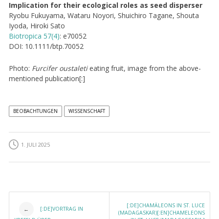
Implication for their ecological roles as seed disperser
Ryobu Fukuyama, Wataru Noyori, Shuichiro Tagane, Shouta
Iyoda, Hiroki Sato
Biotropica 57(4)
: e70052
DOI: 10.1111/btp.70052
Photo:
Furcifer oustaleti
eating fruit, image from the above-
mentioned publication[:]
BEOBACHTUNGEN
WISSENSCHAFT
1. JULI 2025
Post navigation
[:DE]CHAMÄLEONS IN ST. LUCE
[:DE]VORTRAG IN
←
(MADAGASKAR)[:EN]CHAMELEONS