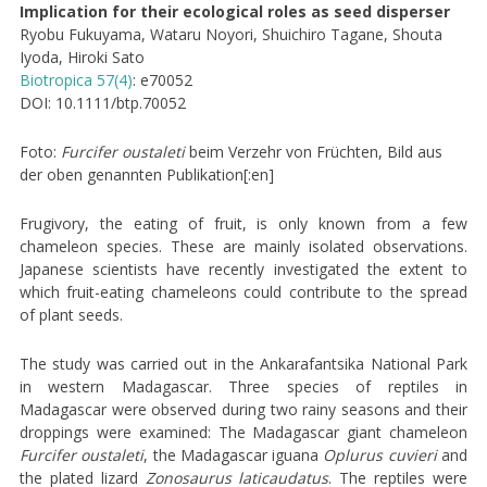
Implication for their ecological roles as seed disperser
Ryobu Fukuyama, Wataru Noyori, Shuichiro Tagane, Shouta
Iyoda, Hiroki Sato
Biotropica 57(4)
: e70052
DOI: 10.1111/btp.70052
Foto:
Furcifer oustaleti
beim Verzehr von Früchten, Bild aus
der oben genannten Publikation[:en]
Frugivory, the eating of fruit, is only known from a few
chameleon species. These are mainly isolated observations.
Japanese scientists have recently investigated the extent to
which fruit-eating chameleons could contribute to the spread
of plant seeds.
The study was carried out in the Ankarafantsika National Park
in western Madagascar. Three species of reptiles in
Madagascar were observed during two rainy seasons and their
droppings were examined: The Madagascar giant chameleon
Furcifer oustaleti
, the Madagascar iguana
Oplurus cuvieri
and
the plated lizard
Zonosaurus laticaudatus
. The reptiles were