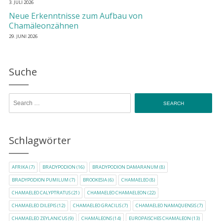
3. JULI 2026
Neue Erkenntnisse zum Aufbau von
Chamäleonzähnen
29. JUNI 2026
Suche
Search for:
Schlagwörter
AFRIKA
(7)
BRADYPODION
(16)
BRADYPODION DAMARANUM
(8)
BRADYPODION PUMILUM
(7)
BROOKESIA
(6)
CHAMAELEO
(8)
CHAMAELEO CALYPTRATUS
(21)
CHAMAELEO CHAMAELEON
(22)
CHAMAELEO DILEPIS
(12)
CHAMAELEO GRACILIS
(7)
CHAMAELEO NAMAQUENSIS
(7)
CHAMAELEO ZEYLANICUS
(9)
CHAMÄLEONS
(14)
EUROPÄISCHES CHAMÄLEON
(13)