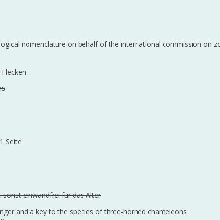
ological nomenclature on behalf of the international commission on 
n Flecken
ns
1 Seite
, sonst einwandfrei für das Alter
enger and a key to the species of three-horned chameleons