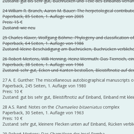
Zustand: gut bis sehr gut, Buchrücken und Teile des Einbands verfär
24 William R. Branch, Aaron M. Bauer: The herpetological contributi
Paperback, 85 Seiten, 1. Auflage von 2005
Preis: 15 €
Zustand: wie neu
25 Charles Klaver, Wolfgang Böhme: Phylogeny and classification o
Paperback, 64 Seiten, 1. Auflage von 1986
Zustand: kleine Beschädigung am Buchrücken, Buchrücken verbliche
26 Robert Mertens, Willi Henning, Heinz Wermuth: Das Tierreich, 
Paperback, 38 Seiten, 1. Auflage von 1966
Zustand: sehr gut, Ecken und Kanten bestoßen, Bleistiftnotiz auf der
27 A. E. Gunther: The miscellaneous autobiographical manuscripts 
Paperback, 245 Seiten, 1. Auflage von 1980
Preis: 10 €
Zustand: gut bis sehr gut, Bleistiftnotiz auf Einband, Einband mit kl
28 A.S. Rand: Notes on the
Chamaeleo bitaeniatus
complex
Paperback, 30 Seiten, 1. Auflage von 1963
Preis: 10 €
Zustand: sehr gut, kleinere Flecken unten auf Einband, Rücken verbl
29 Robert Mertens: Das Chamäleon der Insel Pemba