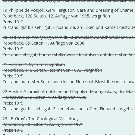
Zustand: Gut, Einband vergilbt, Kanten des Buchrückens deutlich bes
19 Philippe de Vosjoli, Gary Ferguson: Care and Breeding of Chame
Paperback, 128 Seiten, 12. Auflage von 1995, vergriffen
Preis: 15 €
Zustand: gut bis sehr gut, Einband v.a. an Ecken und Kanten bestoß
20 Rolf Müller, Wolfgang Schmidt: Stummelschwanzchamäleons de
Paperback, 95 Seiten, 1. Auflage von 2008
Preis: 10 €
Zustand: sehr gut, Kanten stellenweise bestoßen, auf der ersten Se
21 Fitzinger’s Systema Reptilium
Paperback, 115 Seiten, Reprint von 1973, vergriffen
Preis: 30 €
Zustand: auf erster Seite innen kleine Notiz mit Bleistift, sonst e
22 Henkel, Schmidt: Amphibien und Reptilien Madagaskars, der Ma
Hardcover, 312 Seiten, 1. Auflage von 1995
Preis: 10 €
Zustand: gut bis sehr gut, Ecken etwas bestoßen, Einband ausgeblic
23 J.E. Gray’s The Zoological Miscellany
Paperback, 90 Seiten 1. Auflage von 1971
Preis: 10 €