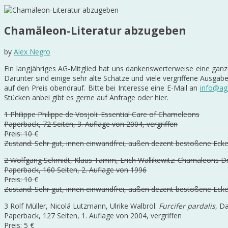
Chamäleon-Literatur abzugeben
by
Alex Negro
Ein langjähriges AG-Mitglied hat uns dankenswerterweise eine ga
Darunter sind einige sehr alte Schätze und viele vergriffene Ausga
auf den Preis obendrauf. Bitte bei Interesse eine E-Mail an
info@ag
Stücken anbei gibt es gerne auf Anfrage oder hier.
1 Philippe Philippe de Vosjoli: Essential Care of Chameleons
Paperback, 72 Seiten, 3. Auflage von 2004, vergriffen
Preis: 10 €
Zustand: Sehr gut, innen einwandfrei, außen dezent bestoßene Eck
2 Wolfgang Schmidt, Klaus Tamm, Erich Wallikewitz: Chamäleons Dr
Paperback, 160 Seiten, 2. Auflage von 1996
Preis: 10 €
Zustand: Sehr gut, innen einwandfrei, außen dezent bestoßene Eck
3 Rolf Müller, Nicolá Lutzmann, Ulrike Walbröl:
Furcifer pardalis
, D
Paperback, 127 Seiten, 1. Auflage von 2004, vergriffen
Preis: 5 €