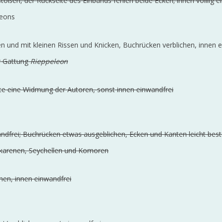
toßen, der Rückseite des Einbands fehlen beide Ecken; innen völllig e
leons
en und mit kleinen Rissen und Knicken, Buchrücken verblichen, innen 
r Gattung
Rieppeleon
ite eine Widmung der Autoren, sonst innen einwandfrei
inwandfrei; Buchrücken etwas ausgeblichen, Ecken und Kanten leicht be
skarenen, Seychellen und Komoren
hen, innen einwandfrei