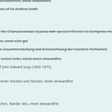
bt/verblichen, sonst einwandfrei
ons of Sir Andrew Smith
f the Chamaeleonidae (Sauria) with special reference to hemipenis m
n, sonst sehr gut
eine Zusammenstellung und Kennzeichnung der rezenten Tierformen
 ersten Seite, sonst innen einwandfrei
of John Edward Gray (1800-1875)
eineren Knicken und Flecken, innen einwandfrei
ichen, Ränder dito, innen einwandfrei