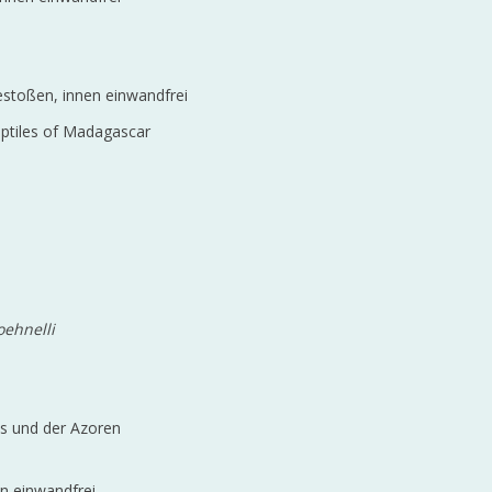
estoßen, innen einwandfrei
eptiles of Madagascar
oehnelli
as und der Azoren
en einwandfrei