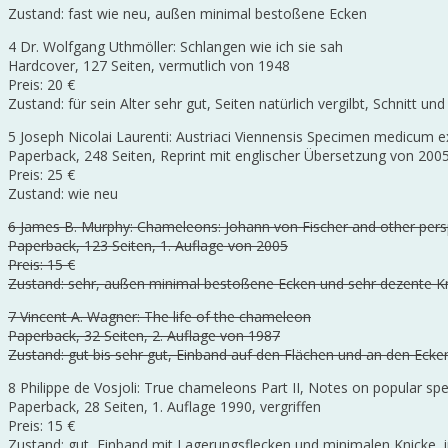
Zustand: fast wie neu, außen minimal bestoßene Ecken
4 Dr. Wolfgang Uthmöller: Schlangen wie ich sie sah
Hardcover, 127 Seiten, vermutlich von 1948
Preis: 20 €
Zustand: für sein Alter sehr gut, Seiten natürlich vergilbt, Schnitt u
5 Joseph Nicolai Laurenti: Austriaci Viennensis Specimen medicum 
Paperback, 248 Seiten, Reprint mit englischer Übersetzung von 200
Preis: 25 €
Zustand: wie neu
6 James B. Murphy: Chameleons: Johann von Fischer and other pers
Paperback, 123 Seiten, 1. Auflage von 2005
Preis: 15 €
Zustand: sehr, außen minimal bestoßene Ecken und sehr dezente Kn
7 Vincent A. Wagner: The life of the chameleon
Paperback, 32 Seiten, 2. Auflage von 1987
Zustand: gut bis sehr gut, Einband auf den Flächen und an den Ecke
8 Philippe de Vosjoli: True chameleons Part II, Notes on popular sp
Paperback, 28 Seiten, 1. Auflage 1990, vergriffen
Preis: 15 €
Zustand: gut, Einband mit Lagerungsflecken und minimalen Knicke, 