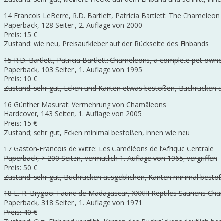
14 Francois LeBerre, R.D. Bartlett, Patricia Bartlett: The Chamele
Paperback, 128 Seiten, 2. Auflage von 2000
Preis: 15 €
Zustand: wie neu, Preisaufkleber auf der Rückseite des Einbands
15 R.D. Bartlett, Patricia Bartlett: Chameleons, a complete pet own
Paperback, 103 Seiten, 1. Auflage von 1995
Preis: 10 €
Zustand: sehr gut, Ecken und Kanten etwas bestoßen, Buchrücken 
16 Günther Masurat: Vermehrung von Chamäleons
Hardcover, 143 Seiten, 1. Auflage von 2005
Preis: 15 €
Zustand; sehr gut, Ecken minimal bestoßen, innen wie neu
17 Gaston-Francois de Witte: Les Caméléons de l’Afrique Centrale
Paperback, > 200 Seiten, vermutlich 1. Auflage von 1965, vergriffen
Preis: 50 €
Zustand: sehr gut, Buchrücken ausgeblichen, Kanten minimal bestoßen
18 E.-R. Brygoo: Faune de Madagascar, XXXIII Reptiles Sauriens 
Paperback, 318 Seiten, 1. Auflage von 1971
Preis: 40 €