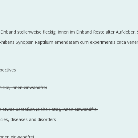
nd Einband stellenweise fleckig, innen im Einband Reste alter Aufkleber,
exhibens Synopsin Reptilium emendatam cum experimentis circa venen
5
pectives
icke, innen einwandfrei
n etwas bestoßen (siehe Foto), innen einwandfrei
ecies, diseases and disorders
innen einwandfrei