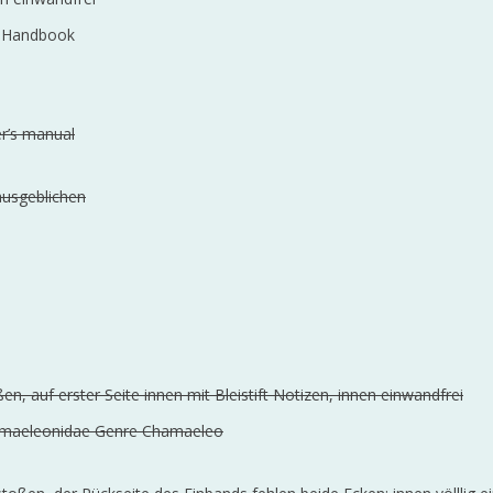
on Handbook
er’s manual
ausgeblichen
, auf erster Seite innen mit Bleistift Notizen, innen einwandfrei
Chamaeleonidae Genre Chamaeleo