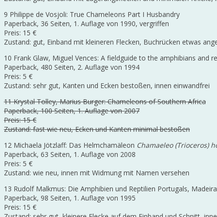
9 Philippe de Vosjoli: True Chameleons Part I Husbandry
Paperback, 36 Seiten, 1. Auflage von 1990, vergriffen
Preis: 15 €
Zustand: gut, Einband mit kleineren Flecken, Buchrücken etwas ang
10 Frank Glaw, Miguel Vences: A fieldguide to the amphibians and r
Paperback, 480 Seiten, 2. Auflage von 1994
Preis: 5 €
Zustand: sehr gut, Kanten und Ecken bestoßen, innen einwandfrei
11 Krystal Tolley, Marius Burger: Chameleons of Southern Africa
Paperback, 100 Seiten, 1. Auflage von 2007
Preis: 15 €
Zustand: fast wie neu, Ecken und Kanten minimal bestoßen
12 Michaela Jötzlaff: Das Helmchamäleon
Chamaeleo (Trioceros) h
Paperback, 63 Seiten, 1. Auflage von 2008
Preis: 5 €
Zustand: wie neu, innen mit Widmung mit Namen versehen
13 Rudolf Malkmus: Die Amphibien und Reptilien Portugals, Madeir
Paperback, 98 Seiten, 1. Auflage von 1995
Preis: 15 €
Zustand: sehr gut, kleinere Flecke auf dem Einband und Schnitt, inn