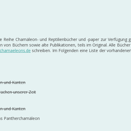
nze Reihe Chamäleon- und Reptilienbücher und -paper zur Verfügung 
ben von Büchern sowie alte Publikationen, teils im Original. Alle Büc
chamaeleons.de
schreiben. Im Folgenden eine Liste der vorhandenen
en und Kanten
achen unserer Zeit
en und Kanten
as Pantherchamäleon