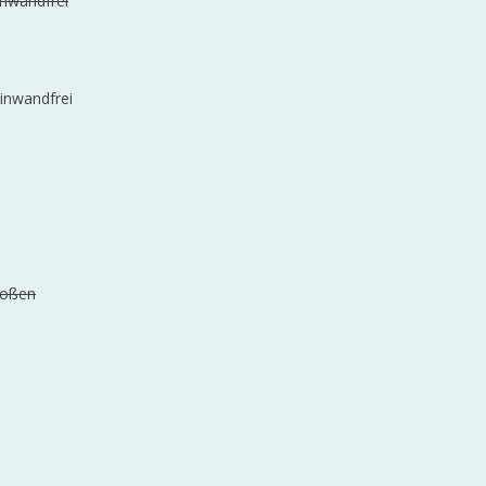
inwandfrei
einwandfrei
stoßen