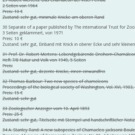
2 Seiten von 1964
Preis: 10 €
Zustand: sehr gut, minimale Knicke am oberen Rand
30 Separate of a paper published by The international Trust for Zo
3 Seiten geklammert, von 1971
Preis: 10 €
Zustand: sehr gut, Einband mit Knick in oberer Ecke und sehr kleine
31 Prof. Dr. Robert Mertens: Lebendgebärende Dreihorn-Chamäleo
Heft 7/8 Natur und Volk von 1949, 5 Seiten
Preis:
Zustand: sehr gut, dezente Knicke, innen einwandfrei
32 Thomas Barbour: Two new species of chameleons
Proceedings of the biological society of Washington, Vol. XVI, 1903, 
Preis: 15 €
Zustand: sehr gut
33 Zoologischer Anzeiger vom 10. April 1893
Preis: 25 €
Zustand: sehr gut, Titelseite mit Stempel und handschriftlicher Notiz
34 A. Stanley Rand: A new subspecies of Chamaeleo jacksonii Boul