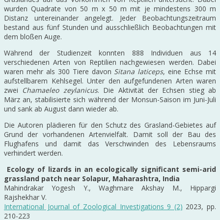
wurden Quadrate von 50 m x 50 m mit je mindestens 300 m
Distanz untereinander angelegt. Jeder Beobachtungszeitraum
bestand aus fünf Stunden und ausschließlich Beobachtungen mit
dem bloßen Auge.
Während der Studienzeit konnten 888 Individuen aus 14
verschiedenen Arten von Reptilien nachgewiesen werden. Dabei
waren mehr als 300 Tiere davon
Sitana laticeps
, eine Echse mit
aufstellbarem Kehlsegel. Unter den aufgefundenen Arten waren
zwei
Chamaeleo zeylanicus
. Die Aktivität der Echsen stieg ab
März an, stabilisierte sich während der Monsun-Saison im Juni-Juli
und sank ab August dann wieder ab.
Die Autoren plädieren für den Schutz des Grasland-Gebietes auf
Grund der vorhandenen Artenvielfalt. Damit soll der Bau des
Flughafens und damit das Verschwinden des Lebensraums
verhindert werden.
Ecology of lizards in an ecologically significant semi-arid
grassland patch near Solapur, Maharashtra, India
Mahindrakar Yogesh Y., Waghmare Akshay M., Hippargi
Rajshekhar V.
International Journal of Zoological Investigations 9 (2)
2023, pp.
210-223