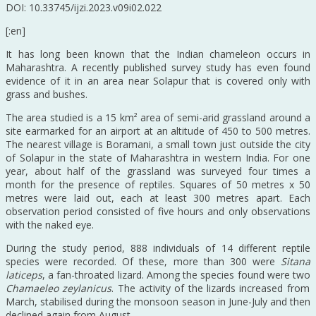
DOI: 10.33745/ijzi.2023.v09i02.022
[:en]
It has long been known that the Indian chameleon occurs in
Maharashtra. A recently published survey study has even found
evidence of it in an area near Solapur that is covered only with
grass and bushes.
The area studied is a 15 km² area of semi-arid grassland around a
site earmarked for an airport at an altitude of 450 to 500 metres.
The nearest village is Boramani, a small town just outside the city
of Solapur in the state of Maharashtra in western India. For one
year, about half of the grassland was surveyed four times a
month for the presence of reptiles. Squares of 50 metres x 50
metres were laid out, each at least 300 metres apart. Each
observation period consisted of five hours and only observations
with the naked eye.
During the study period, 888 individuals of 14 different reptile
species were recorded. Of these, more than 300 were
Sitana
laticeps
, a fan-throated lizard. Among the species found were two
Chamaeleo zeylanicus
. The activity of the lizards increased from
March, stabilised during the monsoon season in June-July and then
declined again from August.