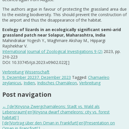
The authors argue in favour of protecting the grassland area due
to the existing biodiversity. This should prevent the construction of
the airport and thus the disappearance of the habitat.
Ecology of lizards in an ecologically significant semi-arid
grassland patch near Solapur, Maharashtra, India
Mahindrakar Yogesh Y., Waghmare Akshay M., Hippargi
Rajshekhar V.
International Journal of Zoological Investigations 9 (2)
2023, pp.
210-223
DOI: 10.33745/ijzi.2023.v09i02.022[:]
Verbreitung
Wissenschaft
9. Dezember 2023
7. Dezember 2023
Tagged:
Chamaeleo
zeylanicus
,
Indien
,
Indisches Chamäleon
,
Verbreitung
Post navigation
←
[:de]Knysna-Zwergchamäleons: Stadt vs. Wald als
Lebensraum[:en]Knysna dwarf chameleons: city vs. forest
habitat[:]
[:de]Vortrag über den Oman in Frankfurt[:en]Presentation on
Oman in Francfort[:]
→