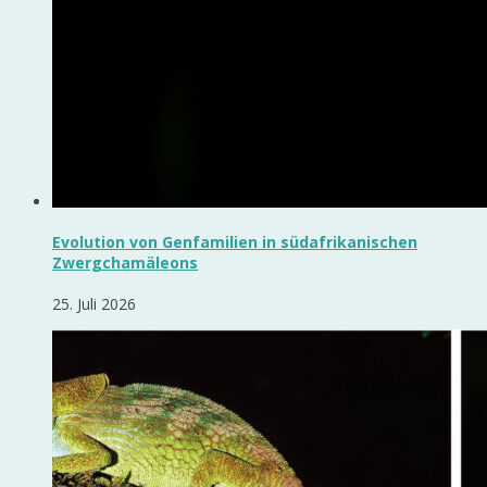
Evolution von Genfamilien in südafrikanischen
Zwergchamäleons
25. Juli 2026