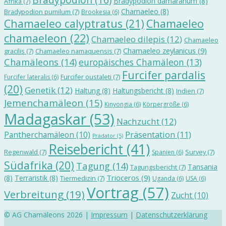
Bradypodion damaranum
(8)
Afrika
(7)
Chamaeleo
(8)
Bradypodion pumilum
(7)
Brookesia
(6)
Chamaeleo calyptratus
(21)
Chamaeleo
chamaeleon
(22)
Chamaeleo dilepis
(12)
Chamaeleo
Chamaeleo zeylanicus
(9)
gracilis
(7)
Chamaeleo namaquensis
(7)
Chamäleons
(14)
europäisches Chamäleon
(13)
Furcifer pardalis
Furcifer oustaleti
(7)
Furcifer lateralis
(6)
(20)
Genetik
(12)
Haltung
(8)
Haltungsbericht
(8)
Indien
(7)
Jemenchamäleon
(15)
Kinyongia
(6)
Körpergröße
(6)
Madagaskar
(53)
Nachzucht
(12)
Präsentation
(11)
Pantherchamäleon
(10)
Prädator
(5)
Reisebericht
(41)
Regenwald
(7)
Survey
(7)
Spanien
(6)
Südafrika
(20)
Tagung
(14)
Tansania
Tagungsbericht
(7)
Trioceros
(9)
(8)
Terraristik
(8)
Tiermedizin
(7)
Uganda
(6)
USA
(6)
Vortrag
(57)
Verbreitung
(19)
Zucht
(10)
© AG Chamäleons 2026 |
Impressum
|
Datenschutzerklärung