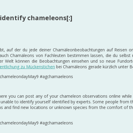
identify chameleons[:]
t, auf der du jede deiner Chamäleonbeobachtungen auf Reisen onl
 auch Chamäleons von Fachleuten bestimmen lassen, die du selbst 
 aller Welt können die Beobachtungen einsehen und so neue Fundo
fentlichung zu Mückenstichen
bei Chamäleons gerade kürzlich unter Be
 #chameleondayMay9 #agchamaeleons
here you can post any of your chameleon observations online while 
nable to identify yourself identified by experts. Some people from 
ons and find new locations or unknown species from the comfort of t
 #chameleondayMay9 #agchamaeleons