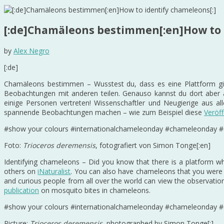
[:de]Chamäleons bestimmen[:en]How to 
by
Alex Negro
[:de]
Chamäleons bestimmen – Wusstest du, dass es eine Plattform gib
Beobachtungen mit anderen teilen. Genauso kannst du dort aber
einige Personen vertreten! Wissenschaftler und Neugierige aus
spannende Beobachtungen machen – wie zum Beispiel diese
Veröf
#show your colours #internationalchameleonday #chameleonday
Foto:
Trioceros deremensis
, fotografiert von Simon Tonge[:en]
Identifying chameleons – Did you know that there is a platform w
others on
iNaturalist
. You can also have chameleons that you were u
and curious people from all over the world can view the observati
publication
on mosquito bites in chameleons.
#show your colours #internationalchameleonday #chameleonday
Picture:
Trioceros deremensis
, photographed by Simon Tonge[:]