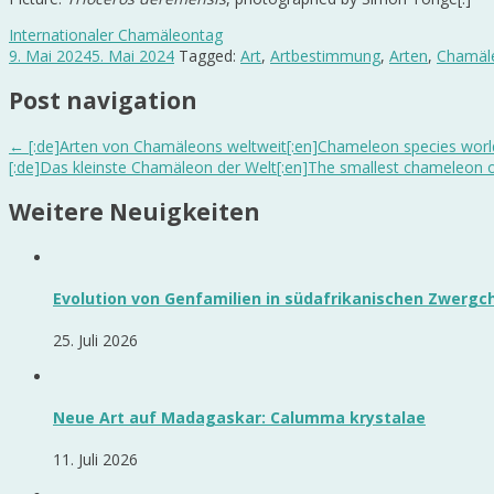
Internationaler Chamäleontag
9. Mai 2024
5. Mai 2024
Tagged:
Art
,
Artbestimmung
,
Arten
,
Chamäl
Post navigation
←
[:de]Arten von Chamäleons weltweit[:en]Chameleon species world
[:de]Das kleinste Chamäleon der Welt[:en]The smallest chameleon o
Weitere Neuigkeiten
Evolution von Genfamilien in südafrikanischen Zwerg
25. Juli 2026
Neue Art auf Madagaskar: Calumma krystalae
11. Juli 2026