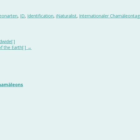
eonarten
,
ID
,
Identification
,
iNaturalist
,
Internationaler Chamäleontag
wide[:]
f the Earth[:]
→
chamäleons