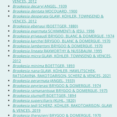
VENCES, 2012
Brookesia decaryi
ANGEL, 1939
Brookesia dentata
MOCQUARD, 1900
Brookesia desperata
GLAW, KÖHLER, TOWNSEND &
VENCES, 2012
Brookesia ebenaui
(BOETTGER, 1880)
Brookesia exarmata
SCHIMMENTI & JESU, 1996
Brookesia griveaudi
BRYGOO, BLANC & DOMERGUE, 1974
Brookesia karchei
BRYGOO, BLANC & DOMERGUE, 1970
Brookesia lambertoni
BRYGOO & DOMERGUE, 1970
Brookesia lineata
RAXWORTHY & NUSSBAUM, 1995
Brookesia micra
GLAW, KÖHLER, TOWNSEND & VENCES,
2012
Brookesia minima
BOETTGER, 1893
Brookesia nana
GLAW, KÖHLER, HAWLITSCHEK,
RATSOAVINA, RAKOTOARISON, SCHERZ & VENCES, 2021
Brookesia perarmata
(ANGEL, 1933)
Brookesia peyrierasi
BRYGOO & DOMERGUE, 1974
Brookesia ramanantsoai
BRYGOO & DOMERGUE, 1975
Brookesia stumpffi
BOETTGER, 1894
Brookesia superciliaris
(KUHL, 1820)
Brookesia tedi
SCHERZ, KÖHLER, RAKOTOARISON, GLAW
& VENCES, 2019
Brookesia therezieni
BRYGOO & DOMERGUE, 1970