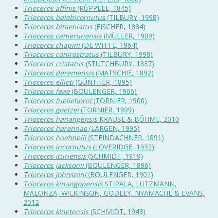
Trioceros affinis
(RÜPPELL, 1845)
Trioceros balebicornutus
(TILBURY, 1998)
Trioceros bitaeniatus
(FISCHER, 1884)
Trioceros camerunensis
(MÜLLER, 1909)
Trioceros chapini
(DE WITTE, 1964)
Trioceros conirostratus
(TILBURY, 1998)
Trioceros cristatus
(STUTCHBURY, 1837)
Trioceros deremensis
(MATSCHIE, 1892)
Trioceros ellioti
(GÜNTHER, 1895)
Trioceros feae
(BOULENGER, 1906)
Trioceros fuelleborni
(TORNIER, 1900)
Trioceros goetzei
(TORNIER, 1899)
Trioceros hanangensis
KRAUSE & BÖHME, 2010
Trioceros harennae
(LARGEN, 1995)
Trioceros hoehnelii
(STEINDACHNER, 1891)
Trioceros incornutus
(LOVERIDGE, 1932)
Trioceros ituriensis
(SCHMIDT, 1919)
Trioceros jacksonii
(BOULENGER, 1896)
Trioceros johnstoni
(BOULENGER, 1901)
Trioceros kinangopensis
STIPALA, LUTZMANN,
MALONZA, WILKINSON, GODLEY, NYAMACHE & EVANS,
2012
Trioceros kinetensis
(SCHMIDT, 1943)