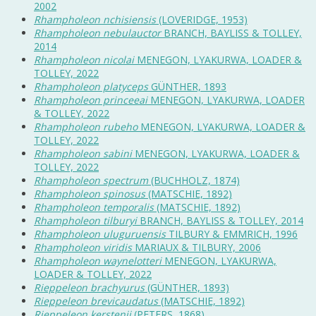
2002
Rhampholeon nchisiensis
(LOVERIDGE, 1953)
Rhampholeon nebulauctor
BRANCH, BAYLISS & TOLLEY,
2014
Rhampholeon nicolai
MENEGON, LYAKURWA, LOADER &
TOLLEY, 2022
Rhampholeon platyceps
GÜNTHER, 1893
Rhampholeon princeeai
MENEGON, LYAKURWA, LOADER
& TOLLEY, 2022
Rhampholeon rubeho
MENEGON, LYAKURWA, LOADER &
TOLLEY, 2022
Rhampholeon sabini
MENEGON, LYAKURWA, LOADER &
TOLLEY, 2022
Rhampholeon spectrum
(BUCHHOLZ, 1874)
Rhampholeon spinosus
(MATSCHIE, 1892)
Rhampholeon temporalis
(MATSCHIE, 1892)
Rhampholeon tilburyi
BRANCH, BAYLISS & TOLLEY, 2014
Rhampholeon uluguruensis
TILBURY & EMMRICH, 1996
Rhampholeon viridis
MARIAUX & TILBURY, 2006
Rhampholeon waynelotteri
MENEGON, LYAKURWA,
LOADER & TOLLEY, 2022
Rieppeleon brachyurus
(GÜNTHER, 1893)
Rieppeleon brevicaudatus
(MATSCHIE, 1892)
Rieppeleon kerstenii
(PETERS, 1868)