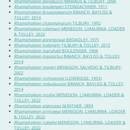
Rhampholeon beraduccii
MARIAUX & TILBURY, 2006
Rhampholeon boulengeri
STEINDACHNER, 1911
Rhampholeon bruessoworum
BRANCH, BAYLISS &
TOLLEY, 2014
Rhampholeon chapmanorum
TILBURY, 1992
Rhampholeon colemani
MENEGON, LYAKURWA, LOADER
& TOLLEY, 2022
Rhampholeon gorongosae
BROADLEY, 1971
Rhampholeon hattinghi
TILBURY & TOLLEY, 2015
Rhampholeon marshalli
BOULENGER, 1906
Rhampholeon maspictus
BRANCH, BAYLISS & TOLLEY,
2014
Rhampholeon moyeri
MENEGON, SALVIDIO & TILBURY,
2002
Rhampholeon nchisiensis
(LOVERIDGE, 1953)
Rhampholeon nebulauctor
BRANCH, BAYLISS & TOLLEY,
2014
Rhampholeon nicolai
MENEGON, LYAKURWA, LOADER &
TOLLEY, 2022
Rhampholeon platyceps
GÜNTHER, 1893
Rhampholeon princeeai
MENEGON, LYAKURWA, LOADER
& TOLLEY, 2022
Rhampholeon rubeho
MENEGON, LYAKURWA, LOADER &
TOLLEY, 2022