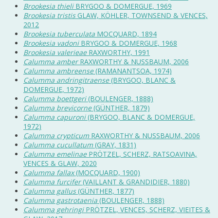
Brookesia thieli
BRYGOO & DOMERGUE, 1969
Brookesia tristis
GLAW, KÖHLER, TOWNSEND & VENCES,
2012
Brookesia tuberculata
MOCQUARD, 1894
Brookesia vadoni
BRYGOO & DOMERGUE, 1968
Brookesia valerieae
RAXWORTHY, 1991
Calumma amber
RAXWORTHY & NUSSBAUM, 2006
Calumma ambreense
(RAMANANTSOA, 1974)
Calumma andringitraense
(BRYGOO, BLANC &
DOMERGUE, 1972)
Calumma boettgeri
(BOULENGER, 1888)
Calumma brevicorne
(GÜNTHER, 1879)
Calumma capuroni
(BRYGOO, BLANC & DOMERGUE,
1972)
Calumma crypticum
RAXWORTHY & NUSSBAUM, 2006
Calumma cucullatum
(GRAY, 1831)
Calumma emelinae
PRÖTZEL, SCHERZ, RATSOAVINA,
VENCES & GLAW, 2020
Calumma fallax
(MOCQUARD, 1900)
Calumma furcifer
(VAILLANT & GRANDIDIER, 1880)
Calumma gallus
(GÜNTHER, 1877)
Calumma gastrotaenia
(BOULENGER, 1888)
Calumma gehringi
PRÖTZEL, VENCES, SCHERZ, VIEITES &