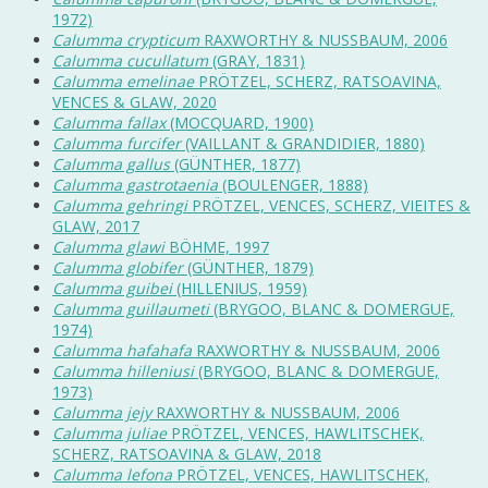
1972)
Calumma crypticum
RAXWORTHY & NUSSBAUM, 2006
Calumma cucullatum
(GRAY, 1831)
Calumma emelinae
PRÖTZEL, SCHERZ, RATSOAVINA,
VENCES & GLAW, 2020
Calumma fallax
(MOCQUARD, 1900)
Calumma furcifer
(VAILLANT & GRANDIDIER, 1880)
Calumma gallus
(GÜNTHER, 1877)
Calumma gastrotaenia
(BOULENGER, 1888)
Calumma gehringi
PRÖTZEL, VENCES, SCHERZ, VIEITES &
GLAW, 2017
Calumma glawi
BÖHME, 1997
Calumma globifer
(GÜNTHER, 1879)
Calumma guibei
(HILLENIUS, 1959)
Calumma guillaumeti
(BRYGOO, BLANC & DOMERGUE,
1974)
Calumma hafahafa
RAXWORTHY & NUSSBAUM, 2006
Calumma hilleniusi
(BRYGOO, BLANC & DOMERGUE,
1973)
Calumma jejy
RAXWORTHY & NUSSBAUM, 2006
Calumma juliae
PRÖTZEL, VENCES, HAWLITSCHEK,
SCHERZ, RATSOAVINA & GLAW, 2018
Calumma lefona
PRÖTZEL, VENCES, HAWLITSCHEK,