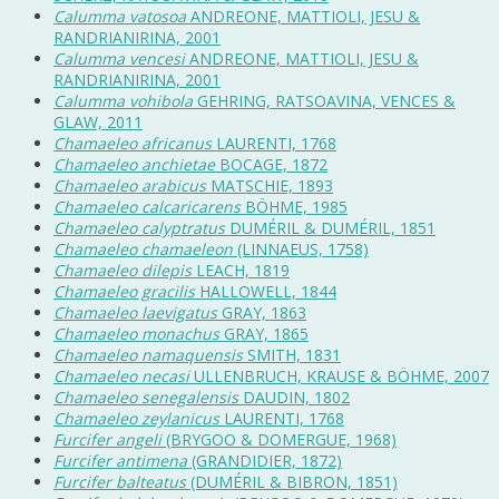
Calumma vatosoa
ANDREONE, MATTIOLI, JESU &
RANDRIANIRINA, 2001
Calumma vencesi
ANDREONE, MATTIOLI, JESU &
RANDRIANIRINA, 2001
Calumma vohibola
GEHRING, RATSOAVINA, VENCES &
GLAW, 2011
Chamaeleo africanus
LAURENTI, 1768
Chamaeleo anchietae
BOCAGE, 1872
Chamaeleo arabicus
MATSCHIE, 1893
Chamaeleo calcaricarens
BÖHME, 1985
Chamaeleo calyptratus
DUMÉRIL & DUMÉRIL, 1851
Chamaeleo chamaeleon
(LINNAEUS, 1758)
Chamaeleo dilepis
LEACH, 1819
Chamaeleo gracilis
HALLOWELL, 1844
Chamaeleo laevigatus
GRAY, 1863
Chamaeleo monachus
GRAY, 1865
Chamaeleo namaquensis
SMITH, 1831
Chamaeleo necasi
ULLENBRUCH, KRAUSE & BÖHME, 2007
Chamaeleo senegalensis
DAUDIN, 1802
Chamaeleo zeylanicus
LAURENTI, 1768
Furcifer angeli
(BRYGOO & DOMERGUE, 1968)
Furcifer antimena
(GRANDIDIER, 1872)
Furcifer balteatus
(DUMÉRIL & BIBRON, 1851)