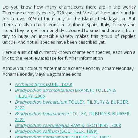
Do you know how many chameleons there are in the world?
There are currently exactly 228 species! Most of them are found in
Africa, over 40% of them only on the island of Madagascar. But
there are also chameleons in southern Spain, Italy, Turkey and
India. They range from brightly coloured to small and brown, from
tiny to huge. An incredible variety makes this group of reptiles
unique. And not all species have been described yet!
Here is a list of all currently known chameleon species, each with a
link to the ReptileDatabase for further information:
#show your colours #internationalchameleonday #chameleonday
#chameleondayMay9 #agchamaeleons
Archaius tigris
(KUHL, 1820)
Bradypodion atromontanum
BRANCH, TOLLEY &
TILBURY, 2006
Bradypodion barbatulum
TOLLEY, TILBURY & BURGER,
2022
Bradypodion baviaanense
TOLLEY, TILBURY & BURGER,
2022
Bradypodion caeruleogula
RAW & BROTHERS, 2008
Bradypodion caffrum
(BOETTGER, 1889)
Bradypodion damaranum
(BOULENGER, 1887)