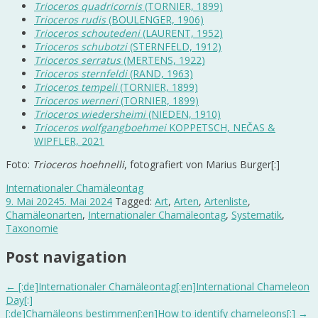
Trioceros quadricornis
(TORNIER, 1899)
Trioceros rudis
(BOULENGER, 1906)
Trioceros schoutedeni
(LAURENT, 1952)
Trioceros schubotzi
(STERNFELD, 1912)
Trioceros serratus
(MERTENS, 1922)
Trioceros sternfeldi
(RAND, 1963)
Trioceros tempeli
(TORNIER, 1899)
Trioceros werneri
(TORNIER, 1899)
Trioceros wiedersheimi
(NIEDEN, 1910)
Trioceros wolfgangboehmei
KOPPETSCH, NEČAS &
WIPFLER, 2021
Foto:
Trioceros hoehnelli
, fotografiert von Marius Burger[:]
Internationaler Chamäleontag
9. Mai 2024
5. Mai 2024
Tagged:
Art
,
Arten
,
Artenliste
,
Chamäleonarten
,
Internationaler Chamäleontag
,
Systematik
,
Taxonomie
Post navigation
←
[:de]Internationaler Chamäleontag[:en]International Chameleon
Day[:]
[:de]Chamäleons bestimmen[:en]How to identify chameleons[:]
→