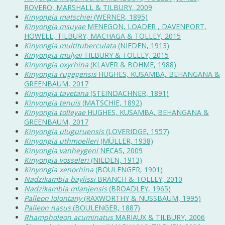
ROVERO, MARSHALL & TILBURY, 2009
Kinyongia matschiei
(WERNER, 1895)
Kinyongia msuyae
MENEGON, LOADER , DAVENPORT,
HOWELL, TILBURY, MACHAGA & TOLLEY, 2015
Kinyongia multituberculata
(NIEDEN, 1913)
Kinyongia mulyai
TILBURY & TOLLEY, 2015
Kinyongia oxyrhina
(KLAVER & BÖHME, 1988)
Kinyongia rugegensis
HUGHES, KUSAMBA, BEHANGANA &
GREENBAUM, 2017
Kinyongia tavetana
(STEINDACHNER, 1891)
Kinyongia tenuis
(MATSCHIE, 1892)
Kinyongia tolleyae
HUGHES, KUSAMBA, BEHANGANA &
GREENBAUM, 2017
Kinyongia uluguruensis
(LOVERIDGE, 1957)
Kinyongia uthmoelleri
(MÜLLER, 1938)
Kinyongia vanheygeni
NECAS, 2009
Kinyongia vosseleri
(NIEDEN, 1913)
Kinyongia xenorhina
(BOULENGER, 1901)
Nadzikambia baylissi
BRANCH & TOLLEY, 2010
Nadzikambia mlanjensis
(BROADLEY, 1965)
Palleon lolontany
(RAXWORTHY & NUSSBAUM, 1995)
Palleon nasus
(BOULENGER, 1887)
Rhampholeon acuminatus
MARIAUX & TILBURY, 2006