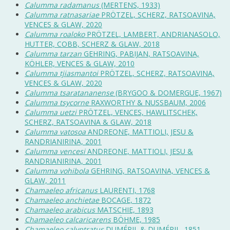
Calumma radamanus
(MERTENS, 1933)
Calumma ratnasariae
PRÖTZEL, SCHERZ, RATSOAVINA,
VENCES & GLAW, 2020
Calumma roaloko
PRÖTZEL, LAMBERT, ANDRIANASOLO,
HUTTER, COBB, SCHERZ & GLAW, 2018
Calumma tarzan
GEHRING, PABIJAN, RATSOAVINA,
KÖHLER, VENCES & GLAW, 2010
Calumma tjiasmantoi
PRÖTZEL, SCHERZ, RATSOAVINA,
VENCES & GLAW, 2020
Calumma tsaratananense
(BRYGOO & DOMERGUE, 1967)
Calumma tsycorne
RAXWORTHY & NUSSBAUM, 2006
Calumma uetzi
PRÖTZEL, VENCES, HAWLITSCHEK,
SCHERZ, RATSOAVINA & GLAW, 2018
Calumma vatosoa
ANDREONE, MATTIOLI, JESU &
RANDRIANIRINA, 2001
Calumma vencesi
ANDREONE, MATTIOLI, JESU &
RANDRIANIRINA, 2001
Calumma vohibola
GEHRING, RATSOAVINA, VENCES &
GLAW, 2011
Chamaeleo africanus
LAURENTI, 1768
Chamaeleo anchietae
BOCAGE, 1872
Chamaeleo arabicus
MATSCHIE, 1893
Chamaeleo calcaricarens
BÖHME, 1985
Chamaeleo calyptratus
DUMÉRIL & DUMÉRIL, 1851