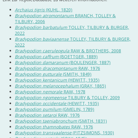
Archaius tigris
(KUHL, 1820)
Bradypodion atromontanum
BRANCH, TOLLEY &
TILBURY, 2006
Bradypodion barbatulum
TOLLEY, TILBURY & BURGER,
2022
Bradypodion baviaanense
TOLLEY, TILBURY & BURGER,
2022
Bradypodion caeruleogula
RAW & BROTHERS, 2008
Bradypodion caffrum
(BOETTGER, 1889)
Bradypodion damaranum
(BOULENGER, 1887)
Bradypodion dracomontanum
RAW, 1976
Bradypodion gutturale
(SMITH, 1849)
Bradypodion kentanicum
(HEWITT, 1935)
Bradypodion melanocephalum
(GRAY, 1865)
Bradypodion nemorale
RAW, 1978
Bradypodion ngomeense
TILBURY & TOLLEY, 2009
Bradypodion occidentale
(HEWITT, 1935)
Bradypodion pumilum
(GMELIN, 1789)
Bradypodion setaroi
RAW, 1976
Bradypodion taeniabronchum
(SMITH, 1831)
Bradypodion thamnobates
RAW, 1976
Bradypodion transvaalense
(FITZSIMONS, 1930)