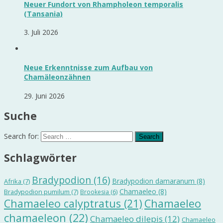
Neuer Fundort von Rhampholeon temporalis
(Tansania)
3. Juli 2026
Neue Erkenntnisse zum Aufbau von
Chamäleonzähnen
29. Juni 2026
Suche
Search for:
Schlagwörter
Bradypodion
(16)
Bradypodion damaranum
(8)
Afrika
(7)
Chamaeleo
(8)
Bradypodion pumilum
(7)
Brookesia
(6)
Chamaeleo calyptratus
(21)
Chamaeleo
chamaeleon
(22)
Chamaeleo dilepis
(12)
Chamaeleo