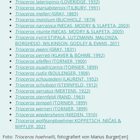
Trioceros laterispinis
(LOVERIDGE, 1932)
Trioceros marsabitensis
(TILBURY, 1991)
Trioceros melleri
(GRAY, 1865)
Trioceros montium
(BUCHHOLZ, 1874)
Trioceros narraioca
(NECAS, MODRY & SLAPETA, 2003)
Trioceros ntunte
(NECAS, MODRY & SLAPETA, 2005)
Trioceros nyirit
STIPALA, LUTZMANN, MALONZA,
BORGHESIO, WILKINSON, GODLEY & EVANS, 2011
Trioceros oweni
(GRAY, 1831)
Trioceros perreti
(KLAVER & BÖHME, 1992)
Trioceros pfefferi
(TORNIER, 1900)
Trioceros quadricornis
(TORNIER, 1899)
Trioceros rudis
(BOULENGER, 1906)
Trioceros schoutedeni
(LAURENT, 1952)
Trioceros schubotzi
(STERNFELD, 1912)
Trioceros serratus
(MERTENS, 1922)
Trioceros sternfeldi
(RAND, 1963)
Trioceros tempeli
(TORNIER, 1899)
Trioceros werneri
(TORNIER, 1899)
Trioceros wiedersheimi
(NIEDEN, 1910)
Trioceros wolfgangboehmei
KOPPETSCH, NEČAS &
WIPFLER, 2021
Foto:
Trioceros hoehnelli
, fotografiert von Marius Burger[:en]