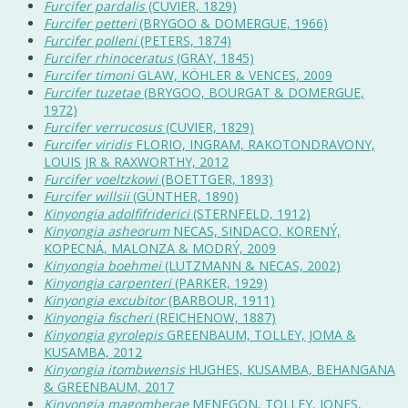
Furcifer pardalis
(CUVIER, 1829)
Furcifer petteri
(BRYGOO & DOMERGUE, 1966)
Furcifer polleni
(PETERS, 1874)
Furcifer rhinoceratus
(GRAY, 1845)
Furcifer timoni
GLAW, KÖHLER & VENCES, 2009
Furcifer tuzetae
(BRYGOO, BOURGAT & DOMERGUE,
1972)
Furcifer verrucosus
(CUVIER, 1829)
Furcifer viridis
FLORIO, INGRAM, RAKOTONDRAVONY,
LOUIS JR & RAXWORTHY, 2012
Furcifer voeltzkowi
(BOETTGER, 1893)
Furcifer willsii
(GÜNTHER, 1890)
Kinyongia adolfifriderici
(STERNFELD, 1912)
Kinyongia asheorum
NECAS, SINDACO, KORENÝ,
KOPECNÁ, MALONZA & MODRÝ, 2009
Kinyongia boehmei
(LUTZMANN & NECAS, 2002)
Kinyongia carpenteri
(PARKER, 1929)
Kinyongia excubitor
(BARBOUR, 1911)
Kinyongia fischeri
(REICHENOW, 1887)
Kinyongia gyrolepis
GREENBAUM, TOLLEY, JOMA &
KUSAMBA, 2012
Kinyongia itombwensis
HUGHES, KUSAMBA, BEHANGANA
& GREENBAUM, 2017
Kinyongia magomberae
MENEGON, TOLLEY, JONES,