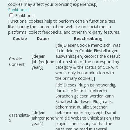
cookies may affect your browsing experience.[:]
Funktionell
Funktionell
Functional cookies help to perform certain functionalities
like sharing the content of the website on social media
platforms, collect feedbacks, and other third-party features.
Cookie
Dauer
Beschreibung
[:de]Dieser Cookie merkt sich, was
du in deinen Cookie-Einstellungen
[:de]ein
auswählst.[:en]Records the default
Cookie
Jahr[:en]one
button state of the corresponding
Consent
year[:]
category & the status of CCPA. It
works only in coordination with
the primary cookie.[:]
[:de]Dieses Plugin ist notwendig,
damit die Seite in mehreren
Sprachen gelesen werden kann.
Schaltest du dieses Plugin aus,
bekommst du alle Sprachen
[:de]ein
nebeneinander angezeigt. Damit
qTranslate-
Jahr[:en]one
wird die Website unlesbar.[:en]This
X
year[:]
plugin is necessary so that the
page can be read in several