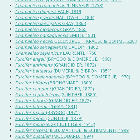
Chamaeleo chamaeleon
(LINNAEUS, 1758)
Chamaeleo dilepis
LEACH, 1819
Chamaeleo gracilis
HALLOWELL, 1844
Chamaeleo laevigatus
GRAY, 1863
Chamaeleo monachus
GRAY, 1865
Chamaeleo namaquensis
SMITH, 1831
Chamaeleo necasi
ULLENBRUCH, KRAUSE & BÖHME, 2007
Chamaeleo senegalensis
DAUDIN, 1802
Chamaeleo zeylanicus
LAURENTI, 1768
Furcifer angeli
(BRYGOO & DOMERGUE, 1968)
Furcifer antimena
(GRANDIDIER, 1872)
Furcifer balteatus
(DUMÉRIL & BIBRON, 1851)
Furcifer belalandaensis
(BRYGOO & DOMERGUE, 1970)
Furcifer bifidus
(BRONGNIART, 1800)
Furcifer campani
(GRANDIDIER, 1872)
Furcifer cephalolepis
(GÜNTHER, 1880)
Furcifer labordi
(GRANDIDIER, 1872)
Furcifer lateralis
(GRAY, 1831)
Furcifer major
(BRYGOO, 1971)
Furcifer minor
(GÜNTHER, 1879)
Furcifer monoceras
(BOETTGER, 1913)
Furcifer nicosiai
JESU, MATTIOLI & SCHIMMENTI, 1999
Furcifer oustaleti
(MOCQUARD, 1894)