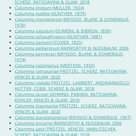
SCHERZ, RATSOAVINA & GLAW, 2018
Calumma linotum
(MÜLLER, 1924)
Calumma malthe
(GÜNTHER, 1879)
Calumma marojezense
(BRYGOO, BLANC & DOMERGUE,
1970)
Calumma nasutum
(DUMÉRIL & BIBRON, 1836)
Calumma oshaughnessyi
(GÜNTHER, 1881)
Calumma parsonii
(CUVIER, 1825)
Calumma peltierorum
RAXWORTHY & NUSSBAUM, 2006
Calumma peyrierasi
(BRYGOO, BLANC & DOMERGUE,
1974)
Calumma radamanus
(MERTENS, 1933)
Calumma ratnasariae
PRÖTZEL, SCHERZ, RATSOAVINA,
VENCES & GLAW, 2020
Calumma roaloko
PRÖTZEL, LAMBERT, ANDRIANASOLO,
HUTTER, COBB, SCHERZ & GLAW, 2018
Calumma tarzan
GEHRING, PABIJAN, RATSOAVINA,
KÖHLER, VENCES & GLAW, 2010
Calumma tjiasmantoi
PRÖTZEL, SCHERZ, RATSOAVINA,
VENCES & GLAW, 2020
Calumma tsaratananense
(BRYGOO & DOMERGUE, 1967)
Calumma tsycorne
RAXWORTHY & NUSSBAUM, 2006
Calumma uetzi
PRÖTZEL, VENCES, HAWLITSCHEK,
SCHERZ, RATSOAVINA & GLAW, 2018