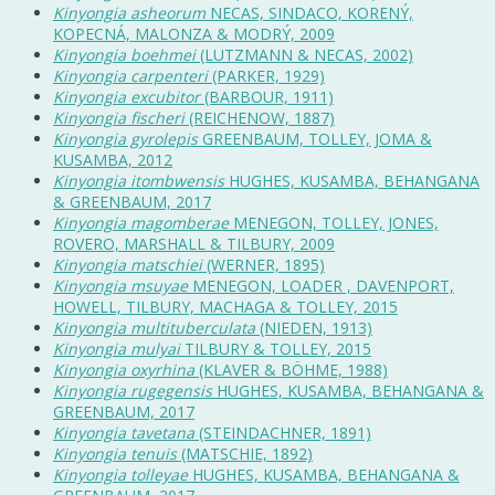
Kinyongia asheorum
NECAS, SINDACO, KORENÝ,
KOPECNÁ, MALONZA & MODRÝ, 2009
Kinyongia boehmei
(LUTZMANN & NECAS, 2002)
Kinyongia carpenteri
(PARKER, 1929)
Kinyongia excubitor
(BARBOUR, 1911)
Kinyongia fischeri
(REICHENOW, 1887)
Kinyongia gyrolepis
GREENBAUM, TOLLEY, JOMA &
KUSAMBA, 2012
Kinyongia itombwensis
HUGHES, KUSAMBA, BEHANGANA
& GREENBAUM, 2017
Kinyongia magomberae
MENEGON, TOLLEY, JONES,
ROVERO, MARSHALL & TILBURY, 2009
Kinyongia matschiei
(WERNER, 1895)
Kinyongia msuyae
MENEGON, LOADER , DAVENPORT,
HOWELL, TILBURY, MACHAGA & TOLLEY, 2015
Kinyongia multituberculata
(NIEDEN, 1913)
Kinyongia mulyai
TILBURY & TOLLEY, 2015
Kinyongia oxyrhina
(KLAVER & BÖHME, 1988)
Kinyongia rugegensis
HUGHES, KUSAMBA, BEHANGANA &
GREENBAUM, 2017
Kinyongia tavetana
(STEINDACHNER, 1891)
Kinyongia tenuis
(MATSCHIE, 1892)
Kinyongia tolleyae
HUGHES, KUSAMBA, BEHANGANA &