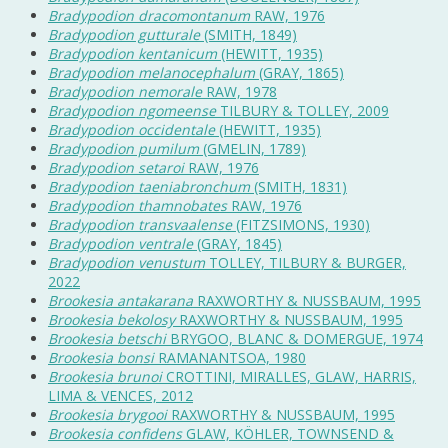
Bradypodion dracomontanum
RAW, 1976
Bradypodion gutturale
(SMITH, 1849)
Bradypodion kentanicum
(HEWITT, 1935)
Bradypodion melanocephalum
(GRAY, 1865)
Bradypodion nemorale
RAW, 1978
Bradypodion ngomeense
TILBURY & TOLLEY, 2009
Bradypodion occidentale
(HEWITT, 1935)
Bradypodion pumilum
(GMELIN, 1789)
Bradypodion setaroi
RAW, 1976
Bradypodion taeniabronchum
(SMITH, 1831)
Bradypodion thamnobates
RAW, 1976
Bradypodion transvaalense
(FITZSIMONS, 1930)
Bradypodion ventrale
(GRAY, 1845)
Bradypodion venustum
TOLLEY, TILBURY & BURGER,
2022
Brookesia antakarana
RAXWORTHY & NUSSBAUM, 1995
Brookesia bekolosy
RAXWORTHY & NUSSBAUM, 1995
Brookesia betschi
BRYGOO, BLANC & DOMERGUE, 1974
Brookesia bonsi
RAMANANTSOA, 1980
Brookesia brunoi
CROTTINI, MIRALLES, GLAW, HARRIS,
LIMA & VENCES, 2012
Brookesia brygooi
RAXWORTHY & NUSSBAUM, 1995
Brookesia confidens
GLAW, KÖHLER, TOWNSEND &