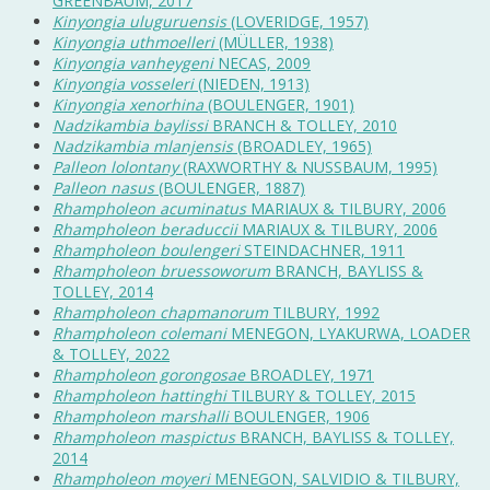
GREENBAUM, 2017
Kinyongia uluguruensis
(LOVERIDGE, 1957)
Kinyongia uthmoelleri
(MÜLLER, 1938)
Kinyongia vanheygeni
NECAS, 2009
Kinyongia vosseleri
(NIEDEN, 1913)
Kinyongia xenorhina
(BOULENGER, 1901)
Nadzikambia baylissi
BRANCH & TOLLEY, 2010
Nadzikambia mlanjensis
(BROADLEY, 1965)
Palleon lolontany
(RAXWORTHY & NUSSBAUM, 1995)
Palleon nasus
(BOULENGER, 1887)
Rhampholeon acuminatus
MARIAUX & TILBURY, 2006
Rhampholeon beraduccii
MARIAUX & TILBURY, 2006
Rhampholeon boulengeri
STEINDACHNER, 1911
Rhampholeon bruessoworum
BRANCH, BAYLISS &
TOLLEY, 2014
Rhampholeon chapmanorum
TILBURY, 1992
Rhampholeon colemani
MENEGON, LYAKURWA, LOADER
& TOLLEY, 2022
Rhampholeon gorongosae
BROADLEY, 1971
Rhampholeon hattinghi
TILBURY & TOLLEY, 2015
Rhampholeon marshalli
BOULENGER, 1906
Rhampholeon maspictus
BRANCH, BAYLISS & TOLLEY,
2014
Rhampholeon moyeri
MENEGON, SALVIDIO & TILBURY,