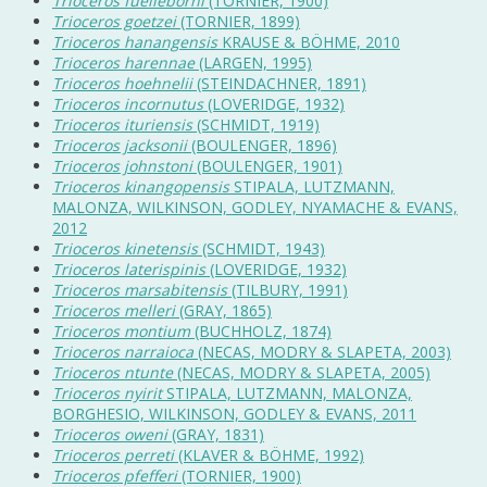
Trioceros fuelleborni
(TORNIER, 1900)
Trioceros goetzei
(TORNIER, 1899)
Trioceros hanangensis
KRAUSE & BÖHME, 2010
Trioceros harennae
(LARGEN, 1995)
Trioceros hoehnelii
(STEINDACHNER, 1891)
Trioceros incornutus
(LOVERIDGE, 1932)
Trioceros ituriensis
(SCHMIDT, 1919)
Trioceros jacksonii
(BOULENGER, 1896)
Trioceros johnstoni
(BOULENGER, 1901)
Trioceros kinangopensis
STIPALA, LUTZMANN,
MALONZA, WILKINSON, GODLEY, NYAMACHE & EVANS,
2012
Trioceros kinetensis
(SCHMIDT, 1943)
Trioceros laterispinis
(LOVERIDGE, 1932)
Trioceros marsabitensis
(TILBURY, 1991)
Trioceros melleri
(GRAY, 1865)
Trioceros montium
(BUCHHOLZ, 1874)
Trioceros narraioca
(NECAS, MODRY & SLAPETA, 2003)
Trioceros ntunte
(NECAS, MODRY & SLAPETA, 2005)
Trioceros nyirit
STIPALA, LUTZMANN, MALONZA,
BORGHESIO, WILKINSON, GODLEY & EVANS, 2011
Trioceros oweni
(GRAY, 1831)
Trioceros perreti
(KLAVER & BÖHME, 1992)
Trioceros pfefferi
(TORNIER, 1900)