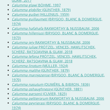
GLAW, 2017
Calumma glawi
BÖHME, 1997
Calumma globifer
(GÜNTHER, 1879)
Calumma guibei
(HILLENIUS, 1959)
Calumma guillaumeti
(BRYGOO, BLANC & DOMERGUE,
1974)
Calumma hafahafa
RAXWORTHY & NUSSBAUM, 2006
Calumma hilleniusi
(BRYGOO, BLANC & DOMERGUE,
1973)
Calumma jejy
RAXWORTHY & NUSSBAUM, 2006
Calumma juliae
PRÖTZEL, VENCES, HAWLITSCHEK,
SCHERZ, RATSOAVINA & GLAW, 2018
Calumma lefona
PRÖTZEL, VENCES, HAWLITSCHEK,
SCHERZ, RATSOAVINA & GLAW, 2018
Calumma linotum
(MÜLLER, 1924)
Calumma malthe
(GÜNTHER, 1879)
Calumma marojezense
(BRYGOO, BLANC & DOMERGUE,
1970)
Calumma nasutum
(DUMÉRIL & BIBRON, 1836)
Calumma oshaughnessyi
(GÜNTHER, 1881)
Calumma parsonii
(CUVIER, 1825)
Calumma peltierorum
RAXWORTHY & NUSSBAUM, 2006
Calumma peyrierasi
(BRYGOO, BLANC & DOMERGUE,
1974)