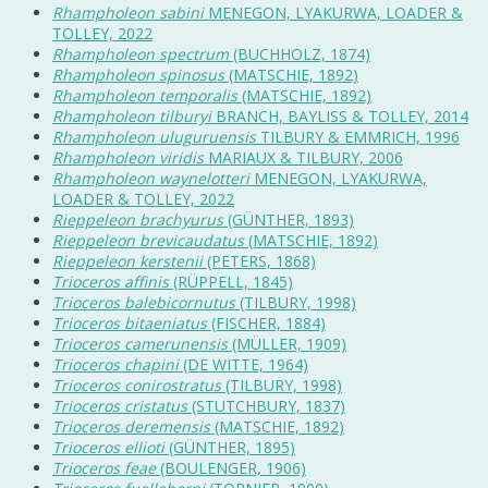
Rhampholeon sabini
MENEGON, LYAKURWA, LOADER &
TOLLEY, 2022
Rhampholeon spectrum
(BUCHHOLZ, 1874)
Rhampholeon spinosus
(MATSCHIE, 1892)
Rhampholeon temporalis
(MATSCHIE, 1892)
Rhampholeon tilburyi
BRANCH, BAYLISS & TOLLEY, 2014
Rhampholeon uluguruensis
TILBURY & EMMRICH, 1996
Rhampholeon viridis
MARIAUX & TILBURY, 2006
Rhampholeon waynelotteri
MENEGON, LYAKURWA,
LOADER & TOLLEY, 2022
Rieppeleon brachyurus
(GÜNTHER, 1893)
Rieppeleon brevicaudatus
(MATSCHIE, 1892)
Rieppeleon kerstenii
(PETERS, 1868)
Trioceros affinis
(RÜPPELL, 1845)
Trioceros balebicornutus
(TILBURY, 1998)
Trioceros bitaeniatus
(FISCHER, 1884)
Trioceros camerunensis
(MÜLLER, 1909)
Trioceros chapini
(DE WITTE, 1964)
Trioceros conirostratus
(TILBURY, 1998)
Trioceros cristatus
(STUTCHBURY, 1837)
Trioceros deremensis
(MATSCHIE, 1892)
Trioceros ellioti
(GÜNTHER, 1895)
Trioceros feae
(BOULENGER, 1906)