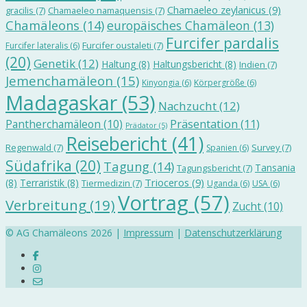
Chamaeleo zeylanicus
(9)
gracilis
(7)
Chamaeleo namaquensis
(7)
Chamäleons
(14)
europäisches Chamäleon
(13)
Furcifer pardalis
Furcifer oustaleti
(7)
Furcifer lateralis
(6)
(20)
Genetik
(12)
Haltung
(8)
Haltungsbericht
(8)
Indien
(7)
Jemenchamäleon
(15)
Kinyongia
(6)
Körpergröße
(6)
Madagaskar
(53)
Nachzucht
(12)
Präsentation
(11)
Pantherchamäleon
(10)
Prädator
(5)
Reisebericht
(41)
Regenwald
(7)
Survey
(7)
Spanien
(6)
Südafrika
(20)
Tagung
(14)
Tansania
Tagungsbericht
(7)
Trioceros
(9)
(8)
Terraristik
(8)
Tiermedizin
(7)
Uganda
(6)
USA
(6)
Vortrag
(57)
Verbreitung
(19)
Zucht
(10)
© AG Chamäleons 2026 |
Impressum
|
Datenschutzerklärung