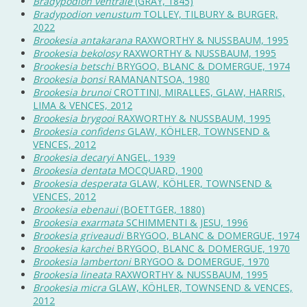
Bradypodion ventrale
(GRAY, 1845)
Bradypodion venustum
TOLLEY, TILBURY & BURGER,
2022
Brookesia antakarana
RAXWORTHY & NUSSBAUM, 1995
Brookesia bekolosy
RAXWORTHY & NUSSBAUM, 1995
Brookesia betschi
BRYGOO, BLANC & DOMERGUE, 1974
Brookesia bonsi
RAMANANTSOA, 1980
Brookesia brunoi
CROTTINI, MIRALLES, GLAW, HARRIS,
LIMA & VENCES, 2012
Brookesia brygooi
RAXWORTHY & NUSSBAUM, 1995
Brookesia confidens
GLAW, KÖHLER, TOWNSEND &
VENCES, 2012
Brookesia decaryi
ANGEL, 1939
Brookesia dentata
MOCQUARD, 1900
Brookesia desperata
GLAW, KÖHLER, TOWNSEND &
VENCES, 2012
Brookesia ebenaui
(BOETTGER, 1880)
Brookesia exarmata
SCHIMMENTI & JESU, 1996
Brookesia griveaudi
BRYGOO, BLANC & DOMERGUE, 1974
Brookesia karchei
BRYGOO, BLANC & DOMERGUE, 1970
Brookesia lambertoni
BRYGOO & DOMERGUE, 1970
Brookesia lineata
RAXWORTHY & NUSSBAUM, 1995
Brookesia micra
GLAW, KÖHLER, TOWNSEND & VENCES,
2012