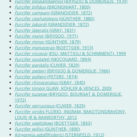
Furcifer belalandaensis
(BRYGOO & DOMERGUE, 1970)
Furcifer bifidus
(BRONGNIART, 1800)
Furcifer campani
(GRANDIDIER, 1872)
Furcifer cephalolepis
(GÜNTHER, 1880)
Furcifer labordi
(GRANDIDIER, 1872)
Furcifer lateralis
(GRAY, 1831)
Furcifer major
(BRYGOO, 1971)
Furcifer minor
(GÜNTHER, 1879)
Furcifer monoceras
(BOETTGER, 1913)
Furcifer nicosiai
JESU, MATTIOLI & SCHIMMENTI, 1999
Furcifer oustaleti
(MOCQUARD, 1894)
Furcifer pardalis
(CUVIER, 1829)
Furcifer petteri
(BRYGOO & DOMERGUE, 1966)
Furcifer polleni
(PETERS, 1874)
Furcifer rhinoceratus
(GRAY, 1845)
Furcifer timoni
GLAW, KÖHLER & VENCES, 2009
Furcifer tuzetae
(BRYGOO, BOURGAT & DOMERGUE,
1972)
Furcifer verrucosus
(CUVIER, 1829)
Furcifer viridis
FLORIO, INGRAM, RAKOTONDRAVONY,
LOUIS JR & RAXWORTHY, 2012
Furcifer voeltzkowi
(BOETTGER, 1893)
Furcifer willsii
(GÜNTHER, 1890)
Kinyongia adolfifriderici
(STERNFELD, 1912)