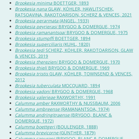
Brookesia minima
BOETTGER, 1893
Brookesia nana
GLAW, KÖHLER, HAWLITSCHEK,
RATSOAVINA, RAKOTOARISON, SCHERZ & VENCES, 2021
Brookesia perarmata
(ANGEL, 1933)
Brookesia peyrierasi
BRYGOO & DOMERGUE, 1974
Brookesia ramanantsoai
BRYGOO & DOMERGUE, 1975
Brookesia stumpffi
BOETTGER, 1894
Brookesia superciliaris
(KUHL, 1820)
Brookesia tedi
SCHERZ, KÖHLER, RAKOTOARISON, GLAW
& VENCES, 2019
Brookesia therezieni
BRYGOO & DOMERGUE, 1970
Brookesia thieli
BRYGOO & DOMERGUE, 1969
Brookesia tristis
GLAW, KÖHLER, TOWNSEND & VENCES,
2012
Brookesia tuberculata
MOCQUARD, 1894
Brookesia vadoni
BRYGOO & DOMERGUE, 1968
Brookesia valerieae
RAXWORTHY, 1991
Calumma amber
RAXWORTHY & NUSSBAUM, 2006
Calumma ambreense
(RAMANANTSOA, 1974)
Calumma andringitraense
(BRYGOO, BLANC &
DOMERGUE, 1972)
Calumma boettgeri
(BOULENGER, 1888)
Calumma brevicorne
(GÜNTHER, 1879)
Calumma capuroni
(BRYGOO, BLANC & DOMERGUE,