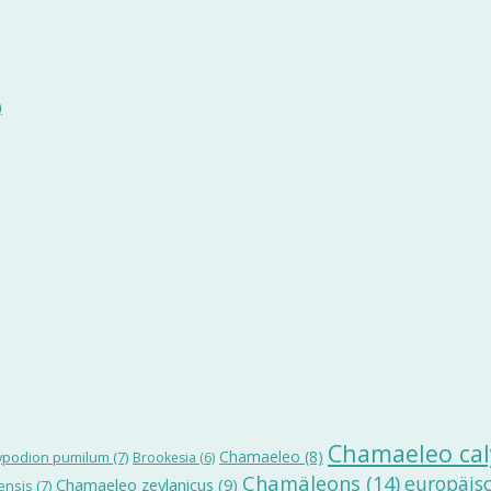
)
Chamaeleo cal
Chamaeleo
(8)
ypodion pumilum
(7)
Brookesia
(6)
Chamäleons
(14)
europäis
Chamaeleo zeylanicus
(9)
ensis
(7)