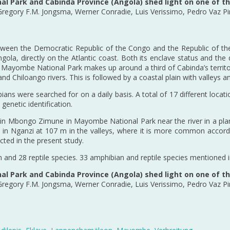
al Park and Cabinda Province (Angola) shed light on one of th
, Gregory F.M. Jongsma, Werner Conradie, Luis Verissimo, Pedro Vaz P
een the Democratic Republic of the Congo and the Republic of the C
la, directly on the Atlantic coast. Both its enclave status and the di
he Mayombe National Park makes up around a third of Cabinda’s territo
hiloango rivers. This is followed by a coastal plain with valleys and
ans were searched for on a daily basis. A total of 17 different loc
enetic identification.
d in Mbongo Zimune in Mayombe National Park near the river in a pl
n Nganzi at 107 m in the valleys, where it is more common according
cted in the present study.
 and 28 reptile species. 33 amphibian and reptile species mentioned in
al Park and Cabinda Province (Angola) shed light on one of th
, Gregory F.M. Jongsma, Werner Conradie, Luis Verissimo, Pedro Vaz P