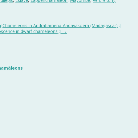
dilepis
,
Eklave
,
Lappenchamäleon
,
Mayombe
,
Verbreitung
n]Chameleons in Andrafiamena-Andavakoera (Madagascar)[:]
escence in dwarf chameleons[:]
→
chamäleons