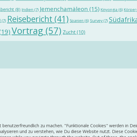
Jemenchamäleon
(15)
bericht
(8)
Indien
(7)
Kinyongia
(6)
Körper
Reisebericht
(41)
Südafrik
d
(7)
Survey
(7)
Spanien
(6)
Vortrag
(57)
(19)
Zucht
(10)
 benutzerfreundlich zu machen. "Funktionale Cookies" werden in Dei
 analysieren und zu verstehen, wie Du diese Website nutzt. Diese Co