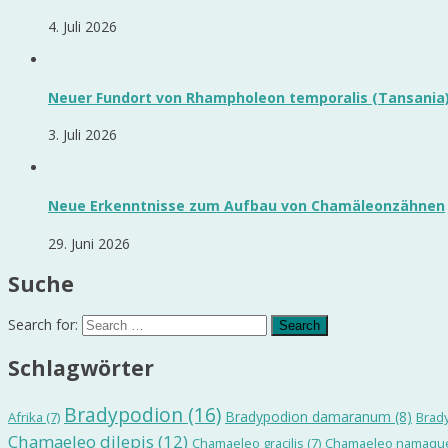
4. Juli 2026
Neuer Fundort von Rhampholeon temporalis (Tansania
3. Juli 2026
Neue Erkenntnisse zum Aufbau von Chamäleonzähnen
29. Juni 2026
Suche
Search for:
Schlagwörter
Bradypodion
(16)
Bradypodion damaranum
(8)
Afrika
(7)
Brad
Chamaeleo dilepis
(12)
Chamaeleo gracilis
(7)
Chamaeleo namaqu