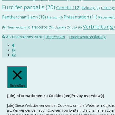
Furcifer pardalis
(20)
Genetik
(12)
Haltung
(8)
Haltungs
Präsentation
(11)
Pantherchamäleon
(10)
Regenwal
Prädator
(5)
Verbreitung
Trioceros
(9)
(8)
Tiermedizin
(7)
Uganda
(6)
USA
(6)
© AG Chamäleons 2026 |
Impressum
|
Datenschutzerklärung
Schließen
[:de]Informationen zu Cookies[:en]Privay overview[:]
[:de]Diese Website verwendet Cookies, um die Website möglichst
ist. Wir verwenden auch Cookies von Dritten, die uns helfen zu