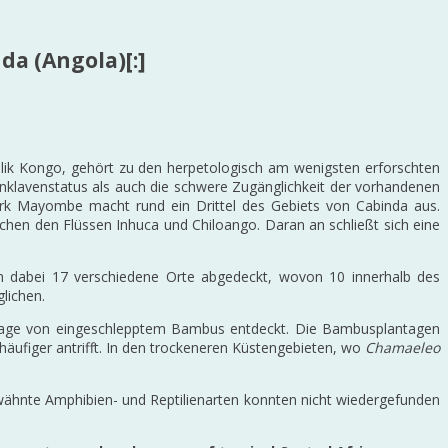
a (Angola)[:]
ik Kongo, gehört zu den herpetologisch am wenigsten erforschten
 Enklavenstatus als auch die schwere Zugänglichkeit der vorhandenen
ark Mayombe macht rund ein Drittel des Gebiets von Cabinda aus.
chen den Flüssen Inhuca und Chiloango. Daran an schließt sich eine
 dabei 17 verschiedene Orte abgedeckt, wovon 10 innerhalb des
lichen.
antage von eingeschlepptem Bambus entdeckt. Die Bambusplantagen
häufiger antrifft. In den trockeneren Küstengebieten, wo
Chamaeleo
wähnte Amphibien- und Reptilienarten konnten nicht wiedergefunden