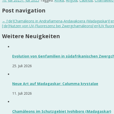
10. Juli 2025
1. Juli 2025
Tagged:
Afrika
,
Angola
,
Cabinda
,
Chamaeleo 
Post navigation
←
[:de]Chamäleons in Andrafiamena-Andavakoera (Madagaskar)[:e
[:de]Nutzen von UV-Fluoreszenz bei Zwergchamäleons[:en]UV fluor
Weitere Neuigkeiten
Evolution von Genfamilien in südafrikanischen Zwerg
25. Juli 2026
Neue Art auf Madagaskar: Calumma krystalae
11. Juli 2026
Chamäleons im Schutzgebiet Ivohiboro (Madagaskar)