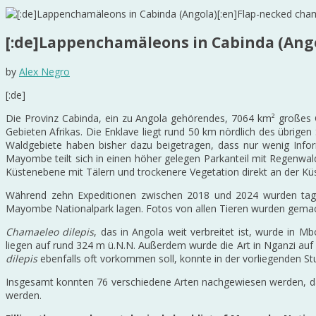
[:de]Lappenchamäleons in Cabinda (Ango
by
Alex Negro
[:de]
Die Provinz Cabinda, ein zu Angola gehörendes, 7064 km² großes
Gebieten Afrikas. Die Enklave liegt rund 50 km nördlich des übrige
Waldgebiete haben bisher dazu beigetragen, dass nur wenig Info
Mayombe teilt sich in einen höher gelegen Parkanteil mit Regenwal
Küstenebene mit Tälern und trockenere Vegetation direkt an der Küs
Während zehn Expeditionen zwischen 2018 und 2024 wurden tage
Mayombe Nationalpark lagen. Fotos von allen Tieren wurden gemac
Chamaeleo dilepis
, das in Angola weit verbreitet ist, wurde i
liegen auf rund 324 m ü.N.N. Außerdem wurde die Art in Nganzi auf 
dilepis
ebenfalls oft vorkommen soll, konnte in der vorliegenden 
Insgesamt konnten 76 verschiedene Arten nachgewiesen werden, dav
werden.