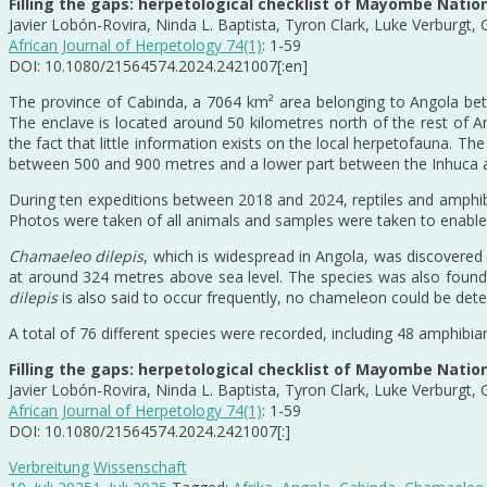
Filling the gaps: herpetological checklist of Mayombe Nation
Javier Lobón-Rovira, Ninda L. Baptista, Tyron Clark, Luke Verburgt
African Journal of Herpetology 74(1)
: 1-59
DOI: 10.1080/21564574.2024.2421007[:en]
The province of Cabinda, a 7064 km² area belonging to Angola betw
The enclave is located around 50 kilometres north of the rest of Ango
the fact that little information exists on the local herpetofauna. T
between 500 and 900 metres and a lower part between the Inhuca and C
During ten expeditions between 2018 and 2024, reptiles and amphibi
Photos were taken of all animals and samples were taken to enable g
Chamaeleo dilepis
, which is widespread in Angola, was discovere
at around 324 metres above sea level. The species was also found i
dilepis
is also said to occur frequently, no chameleon could be dete
A total of 76 different species were recorded, including 48 amphibian
Filling the gaps: herpetological checklist of Mayombe Nation
Javier Lobón-Rovira, Ninda L. Baptista, Tyron Clark, Luke Verburgt
African Journal of Herpetology 74(1)
: 1-59
DOI: 10.1080/21564574.2024.2421007[:]
Verbreitung
Wissenschaft