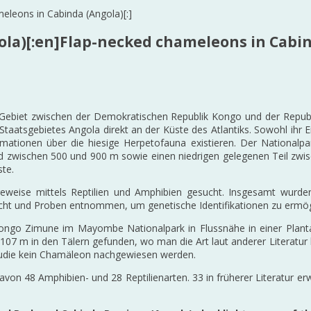
la)[:en]Flap-necked chameleons in Cabind
 Gebiet zwischen der Demokratischen Republik Kongo und der Republ
n Staatsgebietes Angola direkt an der Küste des Atlantiks. Sowohl ihr
rmationen über die hiesige Herpetofauna existieren. Der Nationalp
d zwischen 500 und 900 m sowie einen niedrigen gelegenen Teil zwis
te.
weise mittels Reptilien und Amphibien gesucht. Insgesamt wurden
ht und Proben entnommen, um genetische Identifikationen zu ermög
n Mbongo Zimune im Mayombe Nationalpark in Flussnähe in einer Pl
107 m in den Tälern gefunden, wo man die Art laut anderer Literatur 
Studie kein Chamäleon nachgewiesen werden.
on 48 Amphibien- und 28 Reptilienarten. 33 in früherer Literatur er