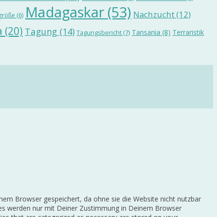
Madagaskar
(53)
Nachzucht
(12)
größe
(6)
a
(20)
Tagung
(14)
Tansania
(8)
Terraristik
Tagungsbericht
(7)
nem Browser gespeichert, da ohne sie die Website nicht nutzbar
okies werden nur mit Deiner Zustimmung in Deinem Browser