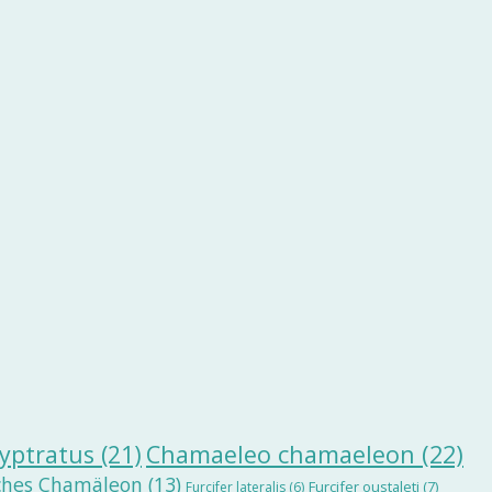
yptratus
(21)
Chamaeleo chamaeleon
(22)
ches Chamäleon
(13)
Furcifer oustaleti
(7)
Furcifer lateralis
(6)