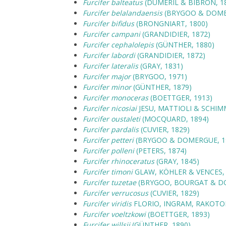
Furcifer balteatus
(DUMÉRIL & BIBRON, 1
Furcifer belalandaensis
(BRYGOO & DOME
Furcifer bifidus
(BRONGNIART, 1800)
Furcifer campani
(GRANDIDIER, 1872)
Furcifer cephalolepis
(GÜNTHER, 1880)
Furcifer labordi
(GRANDIDIER, 1872)
Furcifer lateralis
(GRAY, 1831)
Furcifer major
(BRYGOO, 1971)
Furcifer minor
(GÜNTHER, 1879)
Furcifer monoceras
(BOETTGER, 1913)
Furcifer nicosiai
JESU, MATTIOLI & SCHIM
Furcifer oustaleti
(MOCQUARD, 1894)
Furcifer pardalis
(CUVIER, 1829)
Furcifer petteri
(BRYGOO & DOMERGUE, 1
Furcifer polleni
(PETERS, 1874)
Furcifer rhinoceratus
(GRAY, 1845)
Furcifer timoni
GLAW, KÖHLER & VENCES,
Furcifer tuzetae
(BRYGOO, BOURGAT & DO
Furcifer verrucosus
(CUVIER, 1829)
Furcifer viridis
FLORIO, INGRAM, RAKOTO
Furcifer voeltzkowi
(BOETTGER, 1893)
Furcifer willsii
(GÜNTHER, 1890)