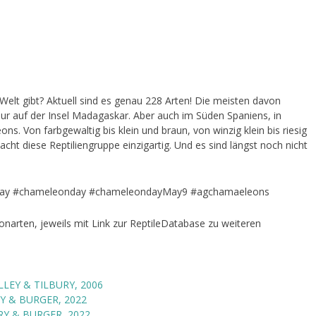
Welt gibt? Aktuell sind es genau 228 Arten! Die meisten davon
r auf der Insel Madagaskar. Aber auch im Süden Spaniens, in
eons. Von farbgewaltig bis klein und braun, von winzig klein bis riesig
 macht diese Reptiliengruppe einzigartig. Und es sind längst noch nicht
onday #chameleonday #chameleondayMay9 #agchamaeleons
eonarten, jeweils mit Link zur ReptileDatabase zu weiteren
LEY & TILBURY, 2006
Y & BURGER, 2022
RY & BURGER, 2022