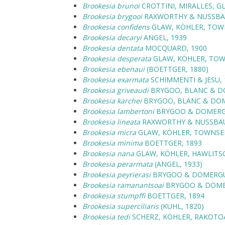
Brookesia brunoi
CROTTINI, MIRALLES, GL
Brookesia brygooi
RAXWORTHY & NUSSBA
Brookesia confidens
GLAW, KÖHLER, TOWN
Brookesia decaryi
ANGEL, 1939
Brookesia dentata
MOCQUARD, 1900
Brookesia desperata
GLAW, KÖHLER, TOW
Brookesia ebenaui
(BOETTGER, 1880)
Brookesia exarmata
SCHIMMENTI & JESU, 
Brookesia griveaudi
BRYGOO, BLANC & D
Brookesia karchei
BRYGOO, BLANC & DOM
Brookesia lambertoni
BRYGOO & DOMERGU
Brookesia lineata
RAXWORTHY & NUSSBAU
Brookesia micra
GLAW, KÖHLER, TOWNSEN
Brookesia minima
BOETTGER, 1893
Brookesia nana
GLAW, KÖHLER, HAWLITSC
Brookesia perarmata
(ANGEL, 1933)
Brookesia peyrierasi
BRYGOO & DOMERGU
Brookesia ramanantsoai
BRYGOO & DOME
Brookesia stumpffi
BOETTGER, 1894
Brookesia superciliaris
(KUHL, 1820)
Brookesia tedi
SCHERZ, KÖHLER, RAKOTOA