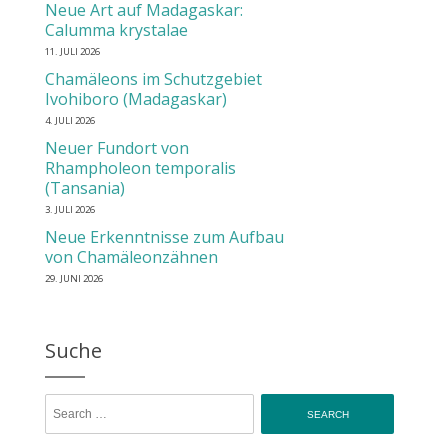
Neue Art auf Madagaskar:
Calumma krystalae
11. JULI 2026
Chamäleons im Schutzgebiet
Ivohiboro (Madagaskar)
4. JULI 2026
Neuer Fundort von
Rhampholeon temporalis
(Tansania)
3. JULI 2026
Neue Erkenntnisse zum Aufbau
von Chamäleonzähnen
29. JUNI 2026
Suche
Search for: