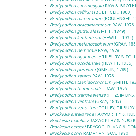
Bradypodion caeruleogula
RAW & BROTHE
Bradypodion caffrum
(BOETTGER, 1889)
Bradypodion damaranum
(BOULENGER, 1
Bradypodion dracomontanum
RAW, 1976
Bradypodion gutturale
(SMITH, 1849)
Bradypodion kentanicum
(HEWITT, 1935)
Bradypodion melanocephalum
(GRAY, 186
Bradypodion nemorale
RAW, 1978
Bradypodion ngomeense
TILBURY & TOLL
Bradypodion occidentale
(HEWITT, 1935)
Bradypodion pumilum
(GMELIN, 1789)
Bradypodion setaroi
RAW, 1976
Bradypodion taeniabronchum
(SMITH, 183
Bradypodion thamnobates
RAW, 1976
Bradypodion transvaalense
(FITZSIMONS, 
Bradypodion ventrale
(GRAY, 1845)
Bradypodion venustum
TOLLEY, TILBURY 
Brookesia antakarana
RAXWORTHY & NUS
Brookesia bekolosy
RAXWORTHY & NUSSB
Brookesia betschi
BRYGOO, BLANC & DOM
Brookesia bonsi
RAMANANTSOA, 1980