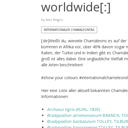
worldwide[:]
by
Alex Negro
INTERNATIONALER CHAMÄLEONTAG
[:de]Weißt du, wieviele Chamäleons es auf der 
kommen in Afrika vor, über 40% davon sogar nu
Italien, der Türkei und in Indien gibt es Chamäl
groß ist alles dabei. Eine unglaubliche Vielfalt
alle Arten beschrieben!
#show your colours #internationalchamele
Hier eine Liste aller aktuell bekannten Chamäl
Informationen:
Archaius tigris
(KUHL, 1820)
Bradypodion atromontanum
BRANCH, TOL
Bradypodion barbatulum
TOLLEY, TILBUR
Bradypodion baviaanense
TOLLEY, TILBU