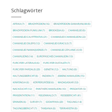
Schlagwörter
AFRIKA
(7)
BRADYPODION
(16)
BRADYPODION DAMARANUM
(8)
BRADYPODION PUMILUM
(7)
BROOKESIA
(6)
CHAMAELEO
(8)
CHAMAELEO CALYPTRATUS
(21)
CHAMAELEO CHAMAELEON
(22)
CHAMAELEO DILEPIS
(12)
CHAMAELEO GRACILIS
(7)
CHAMAELEO NAMAQUENSIS
(7)
CHAMAELEO ZEYLANICUS
(9)
CHAMÄLEONS
(14)
EUROPÄISCHES CHAMÄLEON
(13)
FURCIFER LATERALIS
(6)
FURCIFER OUSTALETI
(7)
FURCIFER PARDALIS
(20)
GENETIK
(12)
HALTUNG
(8)
HALTUNGSBERICHT
(8)
INDIEN
(7)
JEMENCHAMÄLEON
(15)
KINYONGIA
(6)
KÖRPERGRÖSSE
(6)
MADAGASKAR
(53)
NACHZUCHT
(12)
PANTHERCHAMÄLEON
(10)
PRÄDATOR
(5)
PRÄSENTATION
(11)
REGENWALD
(7)
REISEBERICHT
(41)
SPANIEN
(6)
SURVEY
(7)
SÜDAFRIKA
(20)
TAGUNG
(14)
TAGUNGSBERICHT
(7)
TANSANIA
(8)
TERRARISTIK
(8)