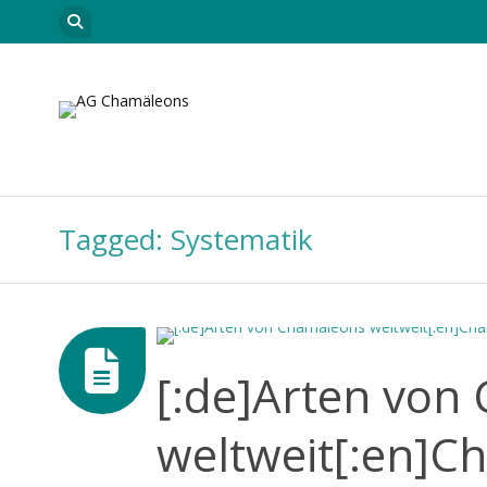
Skip to content
Startseite
Leitungsteam
Neuigkeiten
Car
Tagged: Systematik
[:de]Arten von
weltweit[:en]C