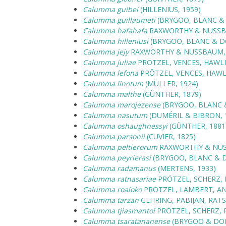
Calumma guibei
(HILLENIUS, 1959)
Calumma guillaumeti
(BRYGOO, BLANC &
Calumma hafahafa
RAXWORTHY & NUSSB
Calumma hilleniusi
(BRYGOO, BLANC & D
Calumma jejy
RAXWORTHY & NUSSBAUM, 
Calumma juliae
PRÖTZEL, VENCES, HAWLI
Calumma lefona
PRÖTZEL, VENCES, HAWL
Calumma linotum
(MÜLLER, 1924)
Calumma malthe
(GÜNTHER, 1879)
Calumma marojezense
(BRYGOO, BLANC 
Calumma nasutum
(DUMÉRIL & BIBRON, 
Calumma oshaughnessyi
(GÜNTHER, 1881
Calumma parsonii
(CUVIER, 1825)
Calumma peltierorum
RAXWORTHY & NUS
Calumma peyrierasi
(BRYGOO, BLANC & 
Calumma radamanus
(MERTENS, 1933)
Calumma ratnasariae
PRÖTZEL, SCHERZ, 
Calumma roaloko
PRÖTZEL, LAMBERT, AN
Calumma tarzan
GEHRING, PABIJAN, RATS
Calumma tjiasmantoi
PRÖTZEL, SCHERZ, 
Calumma tsaratananense
(BRYGOO & DOM