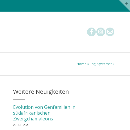
Nachzuchtstatistik
Tierärzte
Mitglied werden
Home
» Tag: Systematik
Weitere Neuigkeiten
Evolution von Genfamilien in
südafrikanischen
Zwergchamäleons
25. JULI 2026