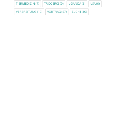
TIERMEDIZIN
(7)
TRIOCEROS
(9)
UGANDA
(6)
USA
(6)
VERBREITUNG
(19)
VORTRAG
(57)
ZUCHT
(10)