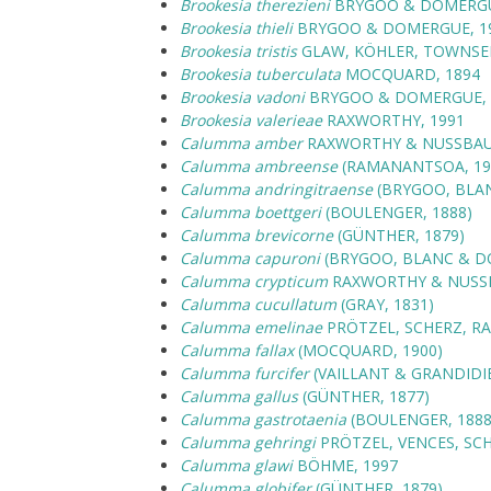
Brookesia therezieni
BRYGOO & DOMERGU
Brookesia thieli
BRYGOO & DOMERGUE, 1
Brookesia tristis
GLAW, KÖHLER, TOWNSEN
Brookesia tuberculata
MOCQUARD, 1894
Brookesia vadoni
BRYGOO & DOMERGUE, 
Brookesia valerieae
RAXWORTHY, 1991
Calumma amber
RAXWORTHY & NUSSBAU
Calumma ambreense
(RAMANANTSOA, 19
Calumma andringitraense
(BRYGOO, BLAN
Calumma boettgeri
(BOULENGER, 1888)
Calumma brevicorne
(GÜNTHER, 1879)
Calumma capuroni
(BRYGOO, BLANC & D
Calumma crypticum
RAXWORTHY & NUSSB
Calumma cucullatum
(GRAY, 1831)
Calumma emelinae
PRÖTZEL, SCHERZ, RA
Calumma fallax
(MOCQUARD, 1900)
Calumma furcifer
(VAILLANT & GRANDIDIE
Calumma gallus
(GÜNTHER, 1877)
Calumma gastrotaenia
(BOULENGER, 1888
Calumma gehringi
PRÖTZEL, VENCES, SCH
Calumma glawi
BÖHME, 1997
Calumma globifer
(GÜNTHER, 1879)