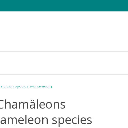
e Sheets
Die CHAMAELEO
Tagung
Fotowettbewerb
 Chamäleons
hameleon species