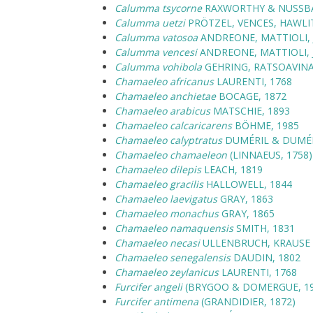
Calumma tsycorne
RAXWORTHY & NUSSBA
Calumma uetzi
PRÖTZEL, VENCES, HAWLI
Calumma vatosoa
ANDREONE, MATTIOLI, 
Calumma vencesi
ANDREONE, MATTIOLI, J
Calumma vohibola
GEHRING, RATSOAVINA
Chamaeleo africanus
LAURENTI, 1768
Chamaeleo anchietae
BOCAGE, 1872
Chamaeleo arabicus
MATSCHIE, 1893
Chamaeleo calcaricarens
BÖHME, 1985
Chamaeleo calyptratus
DUMÉRIL & DUMÉR
Chamaeleo chamaeleon
(LINNAEUS, 1758)
Chamaeleo dilepis
LEACH, 1819
Chamaeleo gracilis
HALLOWELL, 1844
Chamaeleo laevigatus
GRAY, 1863
Chamaeleo monachus
GRAY, 1865
Chamaeleo namaquensis
SMITH, 1831
Chamaeleo necasi
ULLENBRUCH, KRAUSE 
Chamaeleo senegalensis
DAUDIN, 1802
Chamaeleo zeylanicus
LAURENTI, 1768
Furcifer angeli
(BRYGOO & DOMERGUE, 19
Furcifer antimena
(GRANDIDIER, 1872)