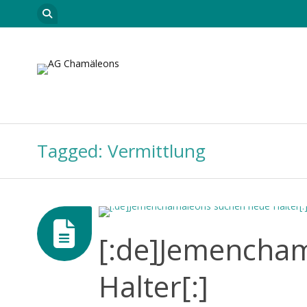
Skip to content
Startseite
Leitungsteam
Neuigkeiten
Car
Tagged: Vermittlung
[:de]Jemencha
Halter[:]