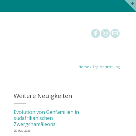
Nachzuchtstatistik
Tierärzte
Mitglied werden
Home
» Tag: Vermittlung
Weitere Neuigkeiten
Evolution von Genfamilien in
südafrikanischen
Zwergchamäleons
25. JULI 2026