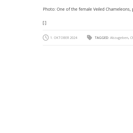
Photo: One of the female Veiled Chameleons, p
[:]
1. OKTOBER 2024
TAGGED:
Abzugeben
,
C