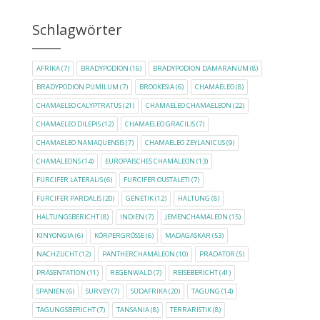
Schlagwörter
AFRIKA
(7)
BRADYPODION
(16)
BRADYPODION DAMARANUM
(8)
BRADYPODION PUMILUM
(7)
BROOKESIA
(6)
CHAMAELEO
(8)
CHAMAELEO CALYPTRATUS
(21)
CHAMAELEO CHAMAELEON
(22)
CHAMAELEO DILEPIS
(12)
CHAMAELEO GRACILIS
(7)
CHAMAELEO NAMAQUENSIS
(7)
CHAMAELEO ZEYLANICUS
(9)
CHAMÄLEONS
(14)
EUROPÄISCHES CHAMÄLEON
(13)
FURCIFER LATERALIS
(6)
FURCIFER OUSTALETI
(7)
FURCIFER PARDALIS
(20)
GENETIK
(12)
HALTUNG
(8)
HALTUNGSBERICHT
(8)
INDIEN
(7)
JEMENCHAMÄLEON
(15)
KINYONGIA
(6)
KÖRPERGRÖSSE
(6)
MADAGASKAR
(53)
NACHZUCHT
(12)
PANTHERCHAMÄLEON
(10)
PRÄDATOR
(5)
PRÄSENTATION
(11)
REGENWALD
(7)
REISEBERICHT
(41)
SPANIEN
(6)
SURVEY
(7)
SÜDAFRIKA
(20)
TAGUNG
(14)
TAGUNGSBERICHT
(7)
TANSANIA
(8)
TERRARISTIK
(8)