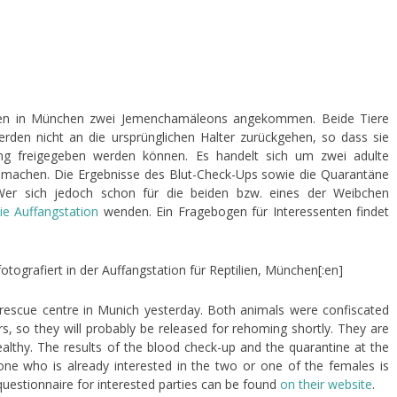
tilien in München zwei Jemenchamäleons angekommen. Beide Tiere
en nicht an die ursprünglichen Halter zurückgehen, so dass sie
lung freigegeben werden können. Es handelt sich um zwei adulte
k machen. Die Ergebnisse des Blut-Check-Ups sowie die Quarantäne
Wer sich jedoch schon für die beiden bzw. eines der Weibchen
ie Auffangstation
wenden. Ein Fragebogen für Interessenten findet
tografiert in der Auffangstation für Reptilien, München[:en]
 rescue centre in Munich yesterday. Both animals were confiscated
rs, so they will probably be released for rehoming shortly. They are
lthy. The results of the blood check-up and the quarantine at the
one who is already interested in the two or one of the females is
uestionnaire for interested parties can be found
on their website
.