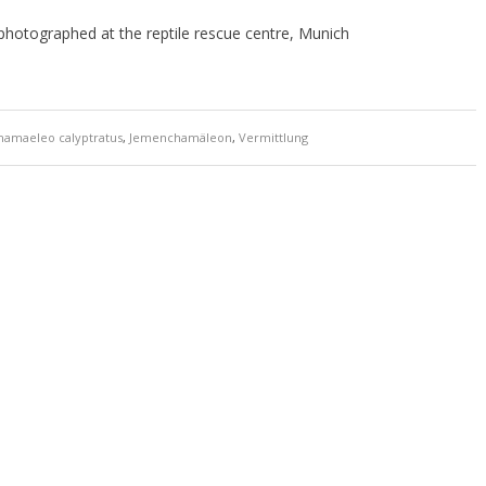
hotographed at the reptile rescue centre, Munich
hamaeleo calyptratus
,
Jemenchamäleon
,
Vermittlung