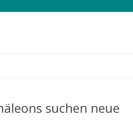
e Sheets
Die CHAMAELEO
Tagung
Fotowettbewerb
mäleons suchen neue