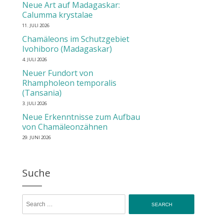
Neue Art auf Madagaskar:
Calumma krystalae
11. JULI 2026
Chamäleons im Schutzgebiet
Ivohiboro (Madagaskar)
4. JULI 2026
Neuer Fundort von
Rhampholeon temporalis
(Tansania)
3. JULI 2026
Neue Erkenntnisse zum Aufbau
von Chamäleonzähnen
29. JUNI 2026
Suche
Search for: