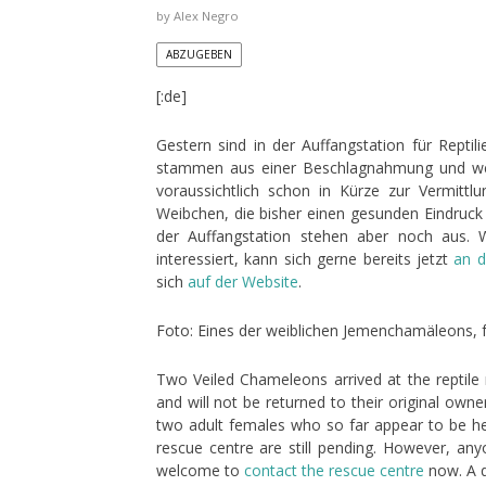
by
Alex Negro
ABZUGEBEN
[:de]
Gestern sind in der Auffangstation für Rep
stammen aus einer Beschlagnahmung und werd
voraussichtlich schon in Kürze zur Vermitt
Weibchen, die bisher einen gesunden Eindruc
der Auffangstation stehen aber noch aus. 
interessiert, kann sich gerne bereits jetzt
an d
sich
auf der Website
.
Foto: Eines der weiblichen Jemenchamäleons, fo
Two Veiled Chameleons arrived at the reptile
and will not be returned to their original owne
two adult females who so far appear to be hea
rescue centre are still pending. However, any
welcome to
contact the rescue centre
now. A q