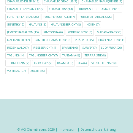
CHAMAELEO DILEPIS
(12)
CHAMAELEO GRACILIS
(7)
CHAMAELEO NAMAQUENSIS
(7)
CHAMAELEO ZEYLANICUS
(9)
CHAMÄLEONS
(14)
EUROPÄISCHES CHAMÄLEON
(13)
FURCIFER LATERALIS
(6)
FURCIFER OUSTALETI
(7)
FURCIFER PARDALIS
(20)
GENETIK
(12)
HALTUNG
(8)
HALTUNGSBERICHT
(8)
INDIEN
(7)
JEMENCHAMÄLEON
(15)
KINYONGIA
(6)
KÖRPERGRÖSSE
(6)
MADAGASKAR
(53)
NACHZUCHT
(12)
PANTHERCHAMÄLEON
(10)
PRÄDATOR
(5)
PRÄSENTATION
(11)
REGENWALD
(7)
REISEBERICHT
(41)
SPANIEN
(6)
SURVEY
(7)
SÜDAFRIKA
(20)
TAGUNG
(14)
TAGUNGSBERICHT
(7)
TANSANIA
(8)
TERRARISTIK
(8)
TIERMEDIZIN
(7)
TRIOCEROS
(9)
UGANDA
(6)
USA
(6)
VERBREITUNG
(19)
VORTRAG
(57)
ZUCHT
(10)
© AG Chamäleons 2026 |
Impressum
|
Datenschutzerklärung