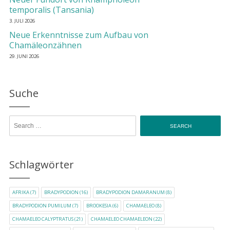
temporalis (Tansania)
3. JULI 2026
Neue Erkenntnisse zum Aufbau von
Chamäleonzähnen
29. JUNI 2026
Suche
Search for:
Schlagwörter
AFRIKA
(7)
BRADYPODION
(16)
BRADYPODION DAMARANUM
(8)
BRADYPODION PUMILUM
(7)
BROOKESIA
(6)
CHAMAELEO
(8)
CHAMAELEO CALYPTRATUS
(21)
CHAMAELEO CHAMAELEON
(22)