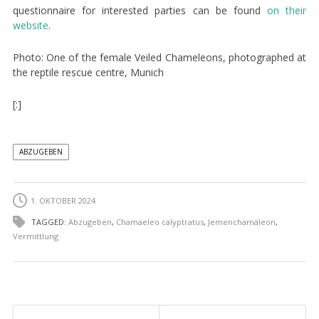
questionnaire for interested parties can be found
on their
website
.
Photo: One of the female Veiled Chameleons, photographed at
the reptile rescue centre, Munich
[:]
ABZUGEBEN
1. OKTOBER 2024
TAGGED:
Abzugeben
,
Chamaeleo calyptratus
,
Jemenchamäleon
,
Vermittlung