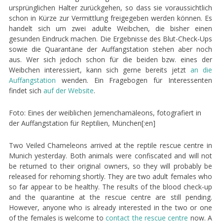
ursprünglichen Halter zurückgehen, so dass sie voraussichtlich
schon in Kürze zur Vermittlung freigegeben werden können. Es
handelt sich um zwei adulte Weibchen, die bisher einen
gesunden Eindruck machen. Die Ergebnisse des Blut-Check-Ups
sowie die Quarantäne der Auffangstation stehen aber noch
aus. Wer sich jedoch schon für die beiden bzw. eines der
Weibchen interessiert, kann sich gerne bereits jetzt
an die
Auffangstation
wenden. Ein Fragebogen für Interessenten
findet sich
auf der Website
.
Foto: Eines der weiblichen Jemenchamäleons, fotografiert in
der Auffangstation für Reptilien, München[:en]
Two Veiled Chameleons arrived at the reptile rescue centre in
Munich yesterday. Both animals were confiscated and will not
be returned to their original owners, so they will probably be
released for rehoming shortly. They are two adult females who
so far appear to be healthy. The results of the blood check-up
and the quarantine at the rescue centre are still pending.
However, anyone who is already interested in the two or one
of the females is welcome to
contact the rescue centre
now. A