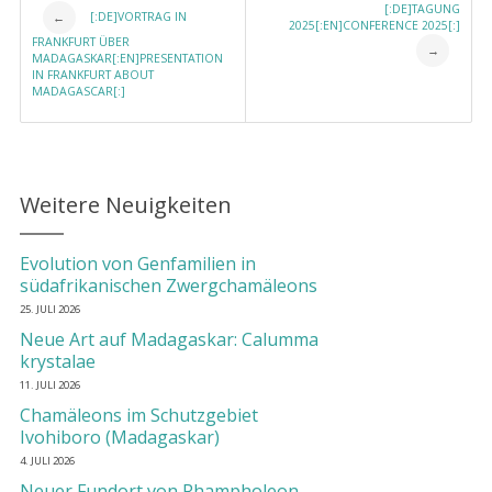
Post navigation
[:DE]TAGUNG
[:DE]VORTRAG IN
←
2025[:EN]CONFERENCE 2025[:]
FRANKFURT ÜBER
→
MADAGASKAR[:EN]PRESENTATION
IN FRANKFURT ABOUT
MADAGASCAR[:]
Weitere Neuigkeiten
Evolution von Genfamilien in
südafrikanischen Zwergchamäleons
25. JULI 2026
Neue Art auf Madagaskar: Calumma
krystalae
11. JULI 2026
Chamäleons im Schutzgebiet
Ivohiboro (Madagaskar)
4. JULI 2026
Neuer Fundort von Rhampholeon