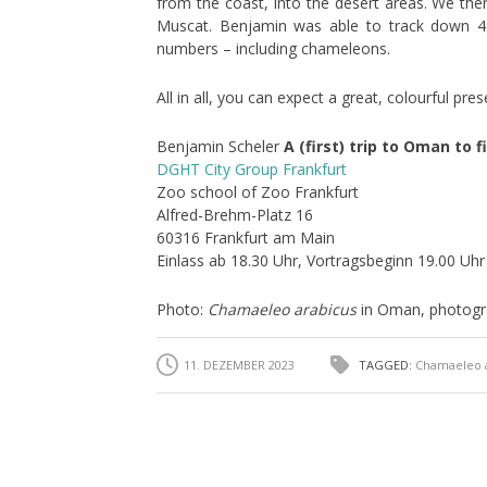
from the coast, into the desert areas. We then
Muscat. Benjamin was able to track down 45
numbers – including chameleons.
All in all, you can expect a great, colourful pres
Benjamin Scheler
A (first) trip to Oman to 
DGHT City Group Frankfurt
Zoo school of Zoo Frankfurt
Alfred-Brehm-Platz 16
60316 Frankfurt am Main
Einlass ab 18.30 Uhr, Vortragsbeginn 19.00 Uhr
Photo:
Chamaeleo arabicus
in Oman, photogra
11. DEZEMBER 2023
TAGGED:
Chamaeleo 