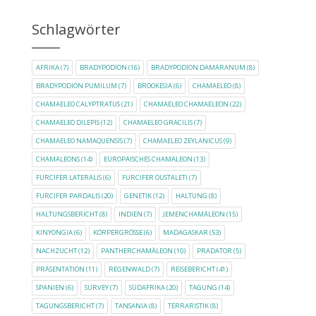
Schlagwörter
AFRIKA
(7)
BRADYPODION
(16)
BRADYPODION DAMARANUM
(8)
BRADYPODION PUMILUM
(7)
BROOKESIA
(6)
CHAMAELEO
(8)
CHAMAELEO CALYPTRATUS
(21)
CHAMAELEO CHAMAELEON
(22)
CHAMAELEO DILEPIS
(12)
CHAMAELEO GRACILIS
(7)
CHAMAELEO NAMAQUENSIS
(7)
CHAMAELEO ZEYLANICUS
(9)
CHAMÄLEONS
(14)
EUROPÄISCHES CHAMÄLEON
(13)
FURCIFER LATERALIS
(6)
FURCIFER OUSTALETI
(7)
FURCIFER PARDALIS
(20)
GENETIK
(12)
HALTUNG
(8)
HALTUNGSBERICHT
(8)
INDIEN
(7)
JEMENCHAMÄLEON
(15)
KINYONGIA
(6)
KÖRPERGRÖSSE
(6)
MADAGASKAR
(53)
NACHZUCHT
(12)
PANTHERCHAMÄLEON
(10)
PRÄDATOR
(5)
PRÄSENTATION
(11)
REGENWALD
(7)
REISEBERICHT
(41)
SPANIEN
(6)
SURVEY
(7)
SÜDAFRIKA
(20)
TAGUNG
(14)
TAGUNGSBERICHT
(7)
TANSANIA
(8)
TERRARISTIK
(8)