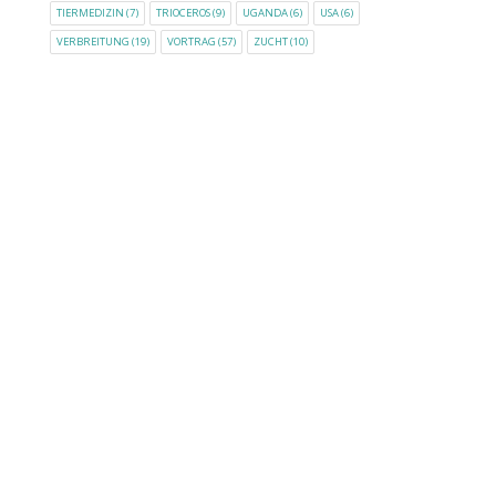
TIERMEDIZIN
(7)
TRIOCEROS
(9)
UGANDA
(6)
USA
(6)
VERBREITUNG
(19)
VORTRAG
(57)
ZUCHT
(10)