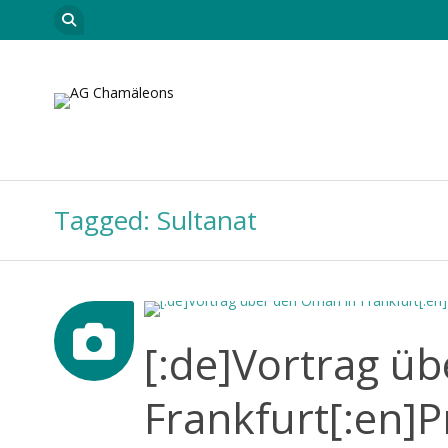
Skip to content
Startseite
Leitungsteam
Neuigkeiten
Car
Tagged: Sultanat
[:de]Vortrag ü
Frankfurt[:en]