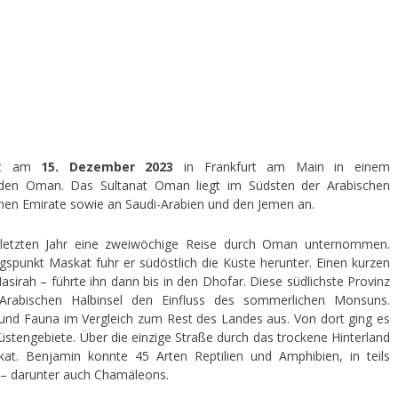
tet am
15. Dezember 2023
in Frankfurt am Main in einem
n den Oman. Das Sultanat Oman liegt im Südsten der Arabischen
ichen Emirate sowie an Saudi-Arabien und den Jemen an.
 letzten Jahr eine zweiwöchige Reise durch Oman unternommen.
spunkt Maskat fuhr er südöstlich die Küste herunter. Einen kurzen
sirah – führte ihn dann bis in den Dhofar. Diese südlichste Provinz
Arabischen Halbinsel den Einfluss des sommerlichen Monsuns.
 und Fauna im Vergleich zum Rest des Landes aus. Von dort ging es
Wüstengebiete. Über die einzige Straße durch das trockene Hinterland
at. Benjamin konnte 45 Arten Reptilien und Amphibien, in teils
 – darunter auch Chamäleons.