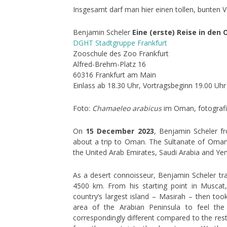
Insgesamt darf man hier einen tollen, bunten V
Benjamin Scheler
Eine (erste) Reise in den
DGHT Stadtgruppe Frankfurt
Zooschule des Zoo Frankfurt
Alfred-Brehm-Platz 16
60316 Frankfurt am Main
Einlass ab 18.30 Uhr, Vortragsbeginn 19.00 Uhr
Foto:
Chamaeleo arabicus
im Oman, fotografi
On
15 December 2023
, Benjamin Scheler fr
about a trip to Oman. The Sultanate of Oman 
the United Arab Emirates, Saudi Arabia and Ye
As a desert connoisseur, Benjamin Scheler tr
4500 km. From his starting point in Muscat
country’s largest island – Masirah – then to
area of the Arabian Peninsula to feel th
correspondingly different compared to the rest 