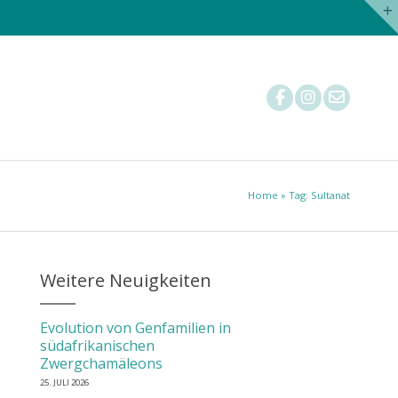
Nachzuchtstatistik
Tierärzte
Mitglied werden
Home
» Tag: Sultanat
Weitere Neuigkeiten
Evolution von Genfamilien in
südafrikanischen
Zwergchamäleons
25. JULI 2026