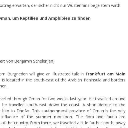
ortrag erwarten, der sicher nicht nur Wüstenfans begeistern wird!
 Oman, um Reptilien und Amphibien zu finden
ert von Benjamin Scheler[:en]
om Burgrieden will give an illustrated talk in
Frankfurt am Main
is located in the south-east of the Arabian Peninsula and borders
men.
avelled through Oman for two weeks last year. He travelled around
, he travelled south-east down the coast. A short detour to the
ok him to Dhofar. This southernmost province of Oman is the only
e influence of the summer monsoon. The flora and fauna are
of the country. From there, we travelled a little further north, away