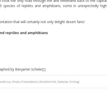
 took the only road through the arid hinterland back to the capital
 species of reptiles and amphibians, some in unexpectedly high
entation that will certainly not only delight desert fans!
find reptiles and amphibians
phed by Benjamin Scheler[:]
arabicus
,
Oman
,
Präsentation
,
Reisebericht
,
Sultanat
,
Vortrag