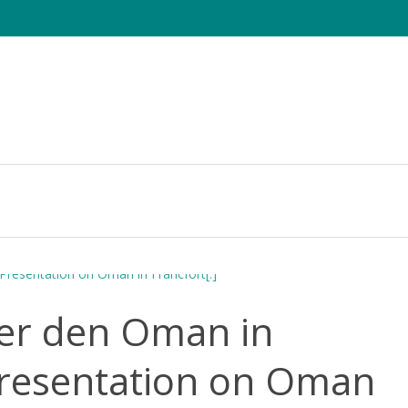
e Sheets
Die CHAMAELEO
Tagung
Fotowettbewerb
ber den Oman in
Presentation on Oman