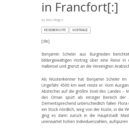
in Francfort[:]
by
Alex Negro
REISEBERICHTE
VORTRÄGE
[:de]
Benjamin Scheler aus Burgrieden berich
bildergewaltigen Vortrag über eine Reise i
Halbinsel und grenzt an die Vereinigten Arabs
Als Wüstenkenner hat Benjamin Scheler im
Ungefähr 4500 km weit reiste er. Vom Ausgang
Abstecher auf die größte Insel des Landes – Ma
des Oman spürt als einziger Bereich der 
Dementsprechend unterschiedlich fallen Flora
ein Stück nördlich, weg von der Küste, in die 
ging es dann zurück in die Hauptstadt Mask
unerwartet hohen Individuenzahlen, aufspüren