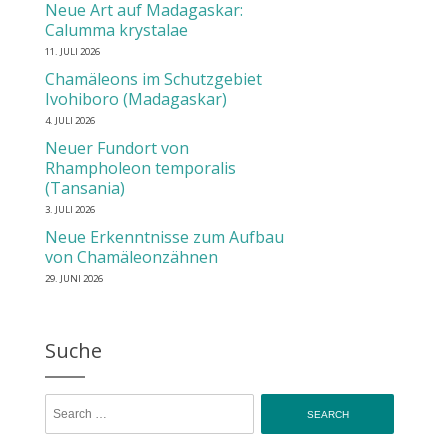
Neue Art auf Madagaskar:
Calumma krystalae
11. JULI 2026
Chamäleons im Schutzgebiet
Ivohiboro (Madagaskar)
4. JULI 2026
Neuer Fundort von
Rhampholeon temporalis
(Tansania)
3. JULI 2026
Neue Erkenntnisse zum Aufbau
von Chamäleonzähnen
29. JUNI 2026
Suche
Search for: