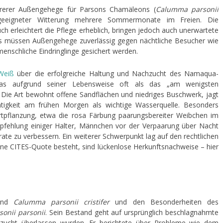
rerer Außengehege für Parsons Chamäleons (
Calumma parsonii
 geeigneter Witterung mehrere Sommermonate im Freien. Die
h erleichtert die Pflege erheblich, bringen jedoch auch unerwartete
us müssen Außengehege zuverlässig gegen nächtliche Besucher wie
nschliche Eindringlinge gesichert werden.
Weiß
über die erfolgreiche Haltung und Nachzucht des Namaqua-
das aufgrund seiner Lebensweise oft als das „am wenigsten
Die Art bewohnt offene Sandflächen und niedriges Buschwerk, jagt
htigkeit am frühen Morgen als wichtige Wasserquelle. Besonders
rtpflanzung, etwa die rosa Färbung paarungsbereiter Weibchen im
pfehlung einiger Halter, Männchen vor der Verpaarung über Nacht
ate zu verbessern. Ein weiterer Schwerpunkt lag auf den rechtlichen
eine CITES-Quote besteht, sind lückenlose Herkunftsnachweise – hier
ßend
Calumma parsonii cristifer
und den Besonderheiten des
onii parsonii
. Sein Bestand geht auf ursprünglich beschlagnahmte
hzucht überlassen wurden. Er berichtete über Probleme wie dem