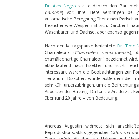
Dr. Alex Negro
stellte danach den Bau meh
parsonii
) vor. Ihre Tiere verbringen bei
automatische Beregnung über einen Perlschlauc
Besucher wie Wespen mit sich. Darüber hina
Waschbären und Dachse, aber ebenso gegen me
Nach der Mittagspause berichtete
Dr. Timo 
Chamäleons (
Chamaeleo namaquensis
), 
chamäleonartige Chamäleon“ bezeichnet wird. 
aktiv laufend nach Insekten und nutzt Feuc
interessant waren die Beobachtungen zur Fo
Terrarium. Diskutiert wurde außerdem die Em
sehr kühl unterzubringen, um die Befruchtungsr
Aspekten der Haltung. Da für die Art derzeit k
über rund 20 Jahre – von Bedeutung.
Andreas Augustin widmete sich anschlie
Reproduktionszyklus gegenüber
Calumma pars
Tiere zurück, die ihm zur Haltung und Nac