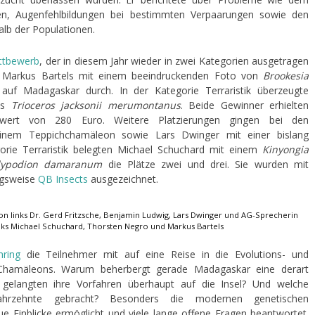
hen, Augenfehlbildungen bei bestimmten Verpaarungen sowie den
alb der Populationen.
ttbewerb
, der in diesem Jahr wieder in zwei Kategorien ausgetragen
h Markus Bartels mit einem beeindruckenden Foto von
Brookesia
f Madagaskar durch. In der Kategorie Terraristik überzeugte
nes
Trioceros jacksonii merumontanus
. Beide Gewinner erhielten
rt von 280 Euro. Weitere Platzierungen gingen bei den
nem Teppichchamäleon sowie Lars Dwinger mit einer bislang
orie Terraristik belegten Michael Schuchard mit einem
Kinyongia
dypodion damaranum
die Plätze zwei und drei. Sie wurden mit
gsweise
QB Insects
ausgezeichnet.
n links Dr. Gerd Fritzsche, Benjamin Ludwig, Lars Dwinger und AG-Sprecherin
nks Michael Schuchard, Thorsten Negro und Markus Bartels
hring
die Teilnehmer mit auf eine Reise in die Evolutions- und
Chamäleons. Warum beherbergt gerade Madagaskar eine derart
e gelangten ihre Vorfahren überhaupt auf die Insel? Und welche
ahrzehnte gebracht? Besonders die modernen genetischen
 Einblicke ermöglicht und viele lange offene Fragen beantwortet.