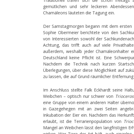
Traditionell trafen sich die schon freitag
gemütlichen und sehr leckeren Abendessen
Chamäleons läuteten die Tagung ein.
Der Samstagmorgen begann mit dem ersten Re
Sophie Obermeier berichtete von den Sach
von Interessierten sowohl der Sachkundenac
Achtung, das trifft auch auf viele Privathal
außerdem, weshalb jeder Chamäleonhalter e
Deutschland keine Pflicht ist. Eine Schwerp
Nachdem die Technik nach kurzen Startschwi
Überlegungen, über diese Möglichkeit auf zu
zu lassen, die auf Grund räumlicher Entfernung
Im Anschluss stellte Falk Eckhardt seine Hal
Weibchen – optisch nur schwer von
Trioceros
eine Gruppe von einem anderen Halter übernom
in Gazegehegen mit an zwei Seiten angebr
Inkubation der Eier ein. Nachdem das Herkunf
erlaubt, ist die Terrarienpopulation von
Trioc
Mangel an Weibchen lässt den langfristigen Er
wirken. Wer Tiere der Art hält, auch einzelne