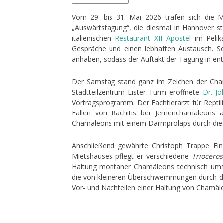
Vom 29. bis 31. Mai 2026 trafen sich die M
„Auswärtstagung“, die diesmal in Hannover s
italienischen
Restaurant XII Apostel
im Pelika
Gespräche und einen lebhaften Austausch. S
anhaben, sodass der Auftakt der Tagung in ent
Der Samstag stand ganz im Zeichen der Ch
Stadtteilzentrum Lister Turm eröffnete
Dr. Jo
Vortragsprogramm. Der Fachtierarzt für Reptili
Fällen von Rachitis bei Jemenchamäleons 
Chamäleons mit einem Darmprolaps durch die 
Anschließend gewährte Christoph Trappe Einbl
Mietshauses pflegt er verschiedene
Trioceros
Haltung montaner Chamäleons technisch umse
die von kleineren Überschwemmungen durch die
Vor- und Nachteilen einer Haltung von Chamäl