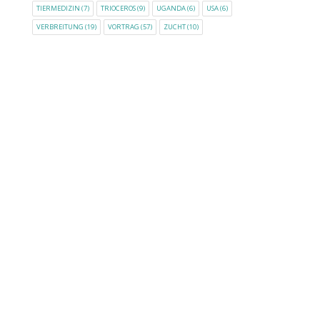
TIERMEDIZIN
(7)
TRIOCEROS
(9)
UGANDA
(6)
USA
(6)
VERBREITUNG
(19)
VORTRAG
(57)
ZUCHT
(10)