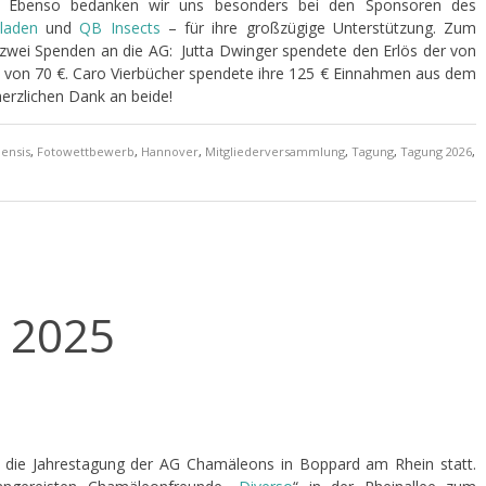
. Ebenso bedanken wir uns besonders bei den Sponsoren des
kladen
und
QB Insects
– für ihre großzügige Unterstützung. Zum
wei Spenden an die AG: Jutta Dwinger spendete den Erlös der von
 von 70 €. Caro Vierbücher spendete ihre 125 € Einnahmen aus dem
erzlichen Dank an beide!
ensis
,
Fotowettbewerb
,
Hannover
,
Mitgliederversammlung
,
Tagung
,
Tagung 2026
,
 2025
l die Jahrestagung der AG Chamäleons in Boppard am Rhein statt.