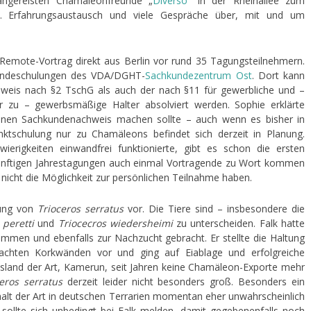
s angereisten Chamäleonfreunde „
Diverso
“ in der Rheinallee zum
. Erfahrungsaustausch und viele Gespräche über, mit und um
mote-Vortrag direkt aus Berlin vor rund 35 Tagungsteilnehmern.
kundeschulungen des VDA/DGHT-
Sachkundezentrum Ost
. Dort kann
hweis nach §2 TschG als auch der nach §11 für gewerbliche und –
ter zu – gewerbsmäßige Halter absolviert werden. Sophie erklärte
inen Sachkundenachweis machen sollte – auch wenn es bisher in
unktschulung nur zu Chamäleons befindet sich derzeit in Planung.
erigkeiten einwandfrei funktionierte, gibt es schon die ersten
künftigen Jahrestagungen auch einmal Vortragende zu Wort kommen
 nicht die Möglichkeit zur persönlichen Teilnahme haben.
tung von
Trioceros serratus
vor. Die Tiere sind – insbesondere die
 peretti
und
Triocecros wiedersheimi
zu unterscheiden. Falk hatte
men und ebenfalls zur Nachzucht gebracht. Er stellte die Haltung
achten Korkwänden vor und ging auf Eiablage und erfolgreiche
tsland der Art, Kamerun, seit Jahren keine Chamäleon-Exporte mehr
eros serratus
derzeit leider nicht besonders groß. Besonders ein
halt der Art in deutschen Terrarien momentan eher unwahrscheinlich
, sollte sich unbedingt bei Falk melden, damit gegebenenfalls noch