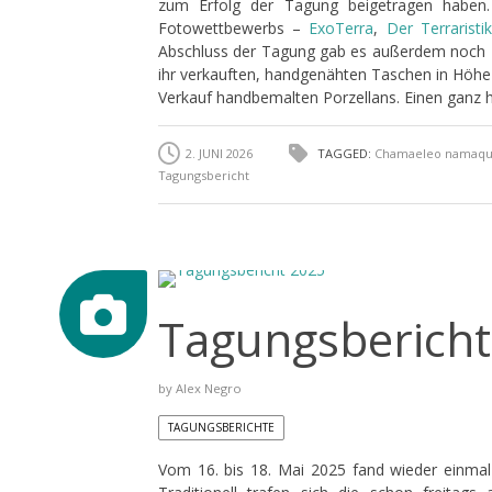
zum Erfolg der Tagung beigetragen haben
Fotowettbewerbs –
ExoTerra
,
Der Terraristi
Abschluss der Tagung gab es außerdem noch z
ihr verkauften, handgenähten Taschen in Höhe
Verkauf handbemalten Porzellans. Einen ganz h
2. JUNI 2026
TAGGED:
Chamaeleo namaqu
Tagungsbericht
Tagungsbericht
by
Alex Negro
TAGUNGSBERICHTE
Vom 16. bis 18. Mai 2025 fand wieder einma