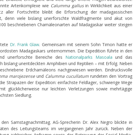
ekannte Artenkomplexe wie
Calumma gallus
in Wirklichkeit aus einer
tz aller Fortschritte bleibt die Erforschung der madagassischen
, denn viele bislang unerforschte Waldfragmente sind akut von
t 100 beschriebenen Chamäleonarten auf Madagaskar weiter steigen
ltete
Dr. Frank Glaw
. Gemeinsam mit seinem Sohn Timon hatte er
 Nordosten Madagaskars unternommen. Die Expedition führte in den
nd unerforschte Bereiche des
Nationalparks Masoala
und das
ach bislang unentdeckten Amphibien und Reptilien – mit Erfolg. Neben
beschriebene Erdchamäleons nachgewiesen werden. Eindrucksvolle
umma marojezense
und
Calumma cucullatum
rundeten den Vortrag
ie Strapazen der Expedition: einfachste Feldlager, schwierige Wege
mit glücklicherweise nur leichten Verletzungen sowie mehrtägige
chsten Siedlung.
 den Samstagnachmittag. AG-Sprecherin Dr. Alex Negro blickte in
ivitäten des Leitungsteams im vergangenen Jahr zurück. Neben der
tung zahlreicher Anfragen sowie der Betreuung der Social-Media-