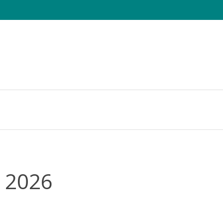
e Sheets
Die CHAMAELEO
Tagung
Fotowettbewerb
 2026