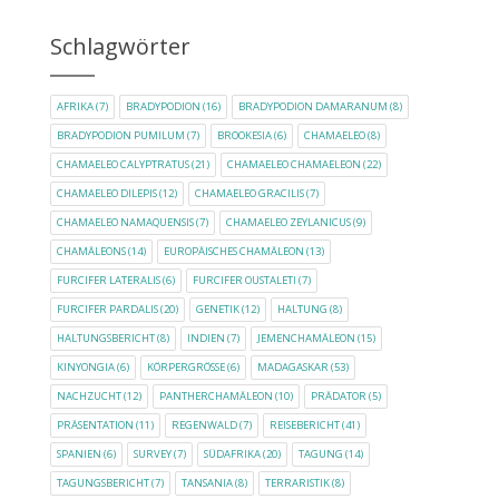
Schlagwörter
AFRIKA
(7)
BRADYPODION
(16)
BRADYPODION DAMARANUM
(8)
BRADYPODION PUMILUM
(7)
BROOKESIA
(6)
CHAMAELEO
(8)
CHAMAELEO CALYPTRATUS
(21)
CHAMAELEO CHAMAELEON
(22)
CHAMAELEO DILEPIS
(12)
CHAMAELEO GRACILIS
(7)
CHAMAELEO NAMAQUENSIS
(7)
CHAMAELEO ZEYLANICUS
(9)
CHAMÄLEONS
(14)
EUROPÄISCHES CHAMÄLEON
(13)
FURCIFER LATERALIS
(6)
FURCIFER OUSTALETI
(7)
FURCIFER PARDALIS
(20)
GENETIK
(12)
HALTUNG
(8)
HALTUNGSBERICHT
(8)
INDIEN
(7)
JEMENCHAMÄLEON
(15)
KINYONGIA
(6)
KÖRPERGRÖSSE
(6)
MADAGASKAR
(53)
NACHZUCHT
(12)
PANTHERCHAMÄLEON
(10)
PRÄDATOR
(5)
PRÄSENTATION
(11)
REGENWALD
(7)
REISEBERICHT
(41)
SPANIEN
(6)
SURVEY
(7)
SÜDAFRIKA
(20)
TAGUNG
(14)
TAGUNGSBERICHT
(7)
TANSANIA
(8)
TERRARISTIK
(8)