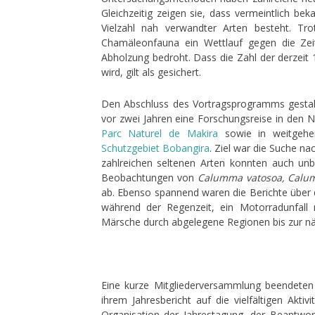
Gleichzeitig zeigen sie, dass vermeintlich b
Vielzahl nah verwandter Arten besteht. Tro
Chamäleonfauna ein Wettlauf gegen die Zeit
Abholzung bedroht. Dass die Zahl der derzei
wird, gilt als gesichert.
Den Abschluss des Vortragsprogramms gesta
vor zwei Jahren eine Forschungsreise in den
Parc Naturel de Makira
sowie in weitgehe
Schutzgebiet Bobangira
. Ziel war die Suche n
zahlreichen seltenen Arten konnten auch un
Beobachtungen von
Calumma vatosoa, Cal
ab. Ebenso spannend waren die Berichte über d
während der Regenzeit, ein Motorradunfall 
Märsche durch abgelegene Regionen bis zur nä
Eine kurze Mitgliederversammlung beendeten
ihrem Jahresbericht auf die vielfältigen Akt
Organisation der Jahrestagung, der Beantwor