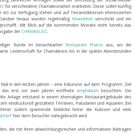
ts
für verschiedene Chamäleonarten erarbeitet. Diese sollen künftig
 AG zur Verfügung stehen und auf Terraristikbörsen interessierten
. Darüber hinaus wurden regelmäßig
Newsletter
verschickt und ein
angeschafft. Mit Blick auf die kommenden Monate steht bereits das
ausgabe der
CHAMAELEO
.
selliger Runde im benachbarten
Restaurant Pharos
aus, wo die
same Leidenschaft für Chamäleons bis in die späten Abendstunden
Mal in den letzten Jahren – eine Exkursion auf dem Programm. Ziel
 das erst vor zwei Jahren eröffnete
Amphibium
besuchten. Die
lte Anlage entstand in einem ehemaligen Restaurantgebäude des
rn eindrucksvoll gestaltete Terrarien, Paludarien und Aquarien. Bei
lnehmer zudem spannende Einblicke hinter die Kulissen und viele
 Arten
“ hier dem Besucher nahegebracht wird.
nden, die mit ihren abwechslungsreichen und informativen Beiträgen