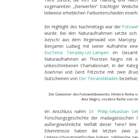
sogenannten „Eierwerfen“ trächtiger Weibc
teilweise erheblichen Farbunterschieden innerh
Ein Highlight des Nachmittags war der
Fotowe
wurde. Bei den Naturaufnahmen setzte sic
betschi
aus dem Regenwald von Marojejy au
Benjamin Ludwig mit seiner Aufnahme ei
ExoTerra Terrasky-UV-Lampen
im Gesamtwe
Naturaufnahmen an Thorsten Negro mit ei
unbeschriebenen Chamäleonart. In der Kateg
boehmei
und Gerd Fritzsche mit zwei
Bra
Gutscheinen von
Der Terraristikladen
beziehun
Die Gewinner des Fotowettbewerbs: Hintere Reihe vo
Alex Negro, vordere Reihe von li
Im Anschluss nahm
Dr. Philip-Sebastian Ge
Forschungsgeschichte der madagassischen 
außergewöhnliche Vielfalt dieser Tiere? Wi
Erkenntnisse haben die letzten zwei J
Untersuchungsmethoden haben zahlreiche neue