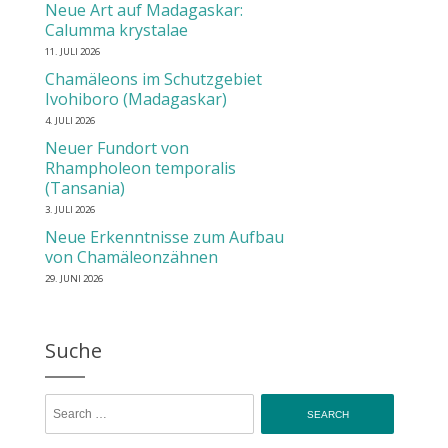
Neue Art auf Madagaskar:
Calumma krystalae
11. JULI 2026
Chamäleons im Schutzgebiet
Ivohiboro (Madagaskar)
4. JULI 2026
Neuer Fundort von
Rhampholeon temporalis
(Tansania)
3. JULI 2026
Neue Erkenntnisse zum Aufbau
von Chamäleonzähnen
29. JUNI 2026
Suche
Search for: