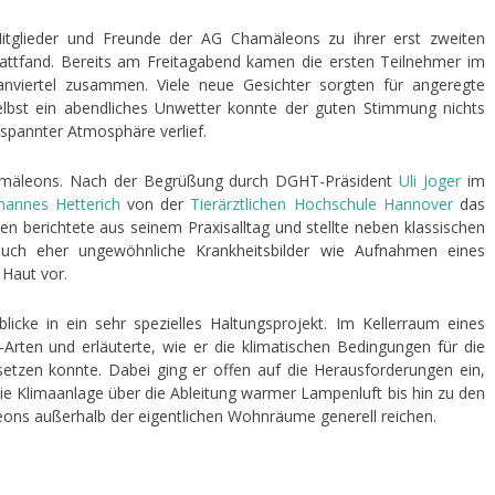
itglieder und Freunde der AG Chamäleons zu ihrer erst zweiten
tattfand. Bereits am Freitagabend kamen die ersten Teilnehmer im
nviertel zusammen. Viele neue Gesichter sorgten für angeregte
elbst ein abendliches Unwetter konnte der guten Stimmung nichts
spannter Atmosphäre verlief.
amäleons. Nach der Begrüßung durch DGHT-Präsident
Uli Joger
im
hannes Hetterich
von der
Tierärztlichen Hochschule Hannover
das
en berichtete aus seinem Praxisalltag und stellte neben klassischen
auch eher ungewöhnliche Krankheitsbilder wie Aufnahmen eines
Haut vor.
icke in ein sehr spezielles Haltungsprojekt. Im Kellerraum eines
-Arten und erläuterte, wie er die klimatischen Bedingungen für die
tzen konnte. Dabei ging er offen auf die Herausforderungen ein,
 Klimaanlage über die Ableitung warmer Lampenluft bis hin zu den
eons außerhalb der eigentlichen Wohnräume generell reichen.