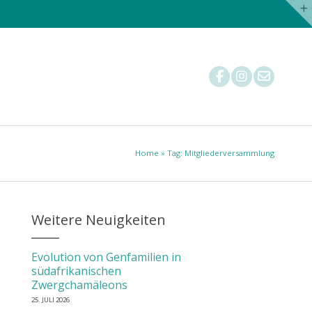
Nachzuchtstatistik
Tierärzte
Mitglied werden
Home
» Tag: Mitgliederversammlung
Weitere Neuigkeiten
Evolution von Genfamilien in
südafrikanischen
Zwergchamäleons
25. JULI 2026