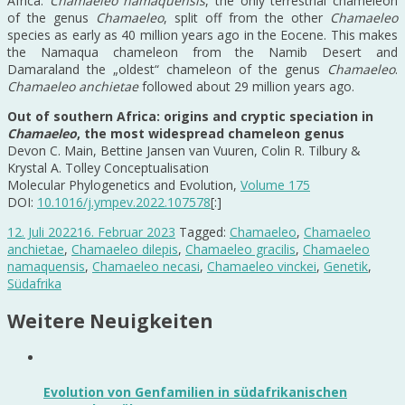
Africa.
Chamaeleo namaquensis
, the only terrestrial chameleon
of the genus
Chamaeleo
, split off from the other
Chamaeleo
species as early as 40 million years ago in the Eocene. This makes
the Namaqua chameleon from the Namib Desert and
Damaraland the „oldest“ chameleon of the genus
Chamaeleo
.
Chamaeleo anchietae
followed about 29 million years ago.
Out of southern Africa: origins and cryptic speciation in
Chamaeleo
, the most widespread chameleon genus
Devon C. Main, Bettine Jansen van Vuuren, Colin R. Tilbury &
Krystal A. Tolley Conceptualisation
Molecular Phylogenetics and Evolution,
Volume 175
DOI:
10.1016/j.ympev.2022.107578
[:]
12. Juli 2022
16. Februar 2023
Tagged:
Chamaeleo
,
Chamaeleo
anchietae
,
Chamaeleo dilepis
,
Chamaeleo gracilis
,
Chamaeleo
namaquensis
,
Chamaeleo necasi
,
Chamaeleo vinckei
,
Genetik
,
Südafrika
Weitere Neuigkeiten
Evolution von Genfamilien in südafrikanischen