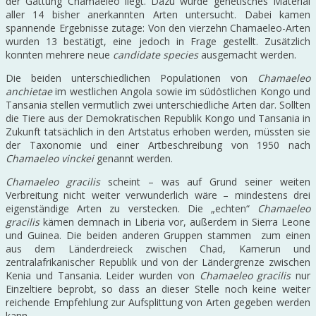
der Gattung Chamaeleo liegt. Dazu wurde genetisches Material
aller 14 bisher anerkannten Arten untersucht. Dabei kamen
spannende Ergebnisse zutage: Von den vierzehn Chamaeleo-Arten
wurden 13 bestätigt, eine jedoch in Frage gestellt. Zusätzlich
konnten mehrere neue
candidate species
ausgemacht werden.
Die beiden unterschiedlichen Populationen von
Chamaeleo
anchietae
im westlichen Angola sowie im südöstlichen Kongo und
Tansania stellen vermutlich zwei unterschiedliche Arten dar. Sollten
die Tiere aus der Demokratischen Republik Kongo und Tansania in
Zukunft tatsächlich in den Artstatus erhoben werden, müssten sie
der Taxonomie und einer Artbeschreibung von 1950 nach
Chamaeleo vinckei
genannt werden.
Chamaeleo gracilis
scheint – was auf Grund seiner weiten
Verbreitung nicht weiter verwunderlich wäre – mindestens drei
eigenständige Arten zu verstecken. Die „echten“
Chamaeleo
gracilis
kämen demnach in Liberia vor, außerdem in Sierra Leone
und Guinea. Die beiden anderen Gruppen stammen zum einen
aus dem Länderdreieck zwischen Chad, Kamerun und
zentralafrikanischer Republik und von der Ländergrenze zwischen
Kenia und Tansania. Leider wurden von
Chamaeleo gracilis
nur
Einzeltiere beprobt, so dass an dieser Stelle noch keine weiter
reichende Empfehlung zur Aufsplittung von Arten gegeben werden
kann.