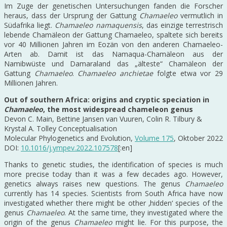
Im Zuge der genetischen Untersuchungen fanden die Forscher
heraus, dass der Ursprung der Gattung
Chamaeleo
vermutlich in
Südafrika liegt.
Chamaeleo namaquensis
, das einzige terrestrisch
lebende Chamäleon der Gattung Chamaeleo, spaltete sich bereits
vor 40 Millionen Jahren im Eozän von den anderen Chamaeleo-
Arten ab. Damit ist das Namaqua-Chamäleon aus der
Namibwüste und Damaraland das „älteste“ Chamäleon der
Gattung
Chamaeleo
.
Chamaeleo anchietae
folgte etwa vor 29
Millionen Jahren.
Out of southern Africa: origins and cryptic speciation in
Chamaeleo
, the most widespread chameleon genus
Devon C. Main, Bettine Jansen van Vuuren, Colin R. Tilbury &
Krystal A. Tolley Conceptualisation
Molecular Phylogenetics and Evolution,
Volume 175
, Oktober 2022
DOI:
10.1016/j.ympev.2022.107578
[:en]
Thanks to genetic studies, the identification of species is much
more precise today than it was a few decades ago. However,
genetics always raises new questions. The genus
Chamaeleo
currently has 14 species. Scientists from South Africa have now
investigated whether there might be other ‚hidden‘ species of the
genus
Chamaeleo
. At the same time, they investigated where the
origin of the genus
Chamaeleo
might lie. For this purpose, the