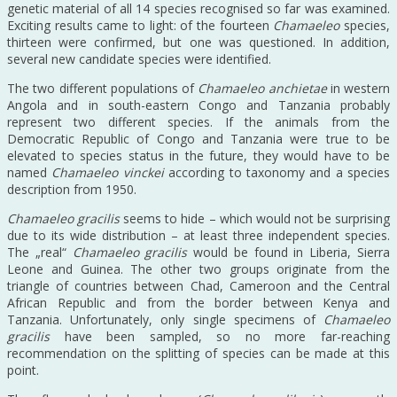
genetic material of all 14 species recognised so far was examined.
Exciting results came to light: of the fourteen
Chamaeleo
species,
thirteen were confirmed, but one was questioned. In addition,
several new candidate species were identified.
The two different populations of
Chamaeleo anchietae
in western
Angola and in south-eastern Congo and Tanzania probably
represent two different species. If the animals from the
Democratic Republic of Congo and Tanzania were true to be
elevated to species status in the future, they would have to be
named
Chamaeleo vinckei
according to taxonomy and a species
description from 1950.
Chamaeleo gracilis
seems to hide – which would not be surprising
due to its wide distribution – at least three independent species.
The „real“
Chamaeleo gracilis
would be found in Liberia, Sierra
Leone and Guinea. The other two groups originate from the
triangle of countries between Chad, Cameroon and the Central
African Republic and from the border between Kenya and
Tanzania. Unfortunately, only single specimens of
Chamaeleo
gracilis
have been sampled, so no more far-reaching
recommendation on the splitting of species can be made at this
point.