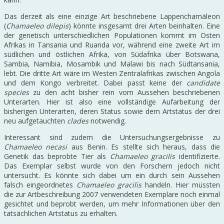
Das derzeit als eine einzige Art beschriebene Lappenchamäleon
(
Chamaeleo dilepis
) könnte insgesamt drei Arten beinhalten. Eine
der genetisch unterschiedlichen Populationen kommt im Osten
Afrikas in Tansania und Ruanda vor, während eine zweite Art im
südlichen und östlichen Afrika, von Südafrika über Botswana,
Sambia, Namibia, Mosambik und Malawi bis nach Südtansania,
lebt. Die dritte Art wäre im Westen Zentralafrikas zwischen Angola
und dem Kongo verbreitet. Dabei passt keine der
candidate
species
zu den acht bisher rein vom Aussehen beschriebenen
Unterarten. Hier ist also eine vollständige Aufarbeitung der
bisherigen Unterarten, deren Status sowie dem Artstatus der drei
neu aufgetauchten
clades
notwendig.
Interessant sind zudem die Untersuchungsergebnisse zu
Chamaeleo necasi
aus Benin. Es stellte sich heraus, dass die
Genetik das beprobte Tier als
Chamaeleo gracilis
identifizierte.
Das Exemplar selbst wurde von den Forschern jedoch nicht
untersucht. Es könnte sich dabei um ein durch sein Aussehen
falsch eingeordnetes
Chamaeleo gracilis
handeln. Hier müssten
die zur Artbeschreibung 2007 verwendeten Exemplare noch einmal
gesichtet und beprobt werden, um mehr Informationen über den
tatsächlichen Artstatus zu erhalten.