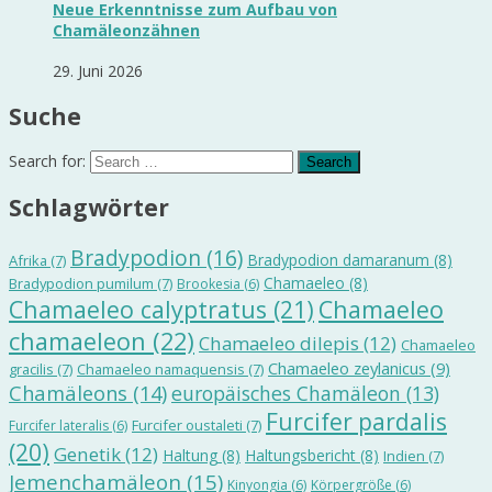
Neue Erkenntnisse zum Aufbau von
Chamäleonzähnen
29. Juni 2026
Suche
Search for:
Schlagwörter
Bradypodion
(16)
Bradypodion damaranum
(8)
Afrika
(7)
Chamaeleo
(8)
Bradypodion pumilum
(7)
Brookesia
(6)
Chamaeleo calyptratus
(21)
Chamaeleo
chamaeleon
(22)
Chamaeleo dilepis
(12)
Chamaeleo
Chamaeleo zeylanicus
(9)
gracilis
(7)
Chamaeleo namaquensis
(7)
Chamäleons
(14)
europäisches Chamäleon
(13)
Furcifer pardalis
Furcifer oustaleti
(7)
Furcifer lateralis
(6)
(20)
Genetik
(12)
Haltung
(8)
Haltungsbericht
(8)
Indien
(7)
Jemenchamäleon
(15)
Kinyongia
(6)
Körpergröße
(6)