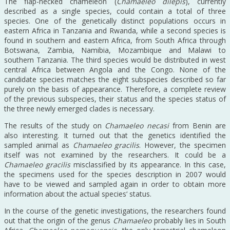
The flap-necked chameleon (
Chamaeleo dilepis
), currently
described as a single species, could contain a total of three
species. One of the genetically distinct populations occurs in
eastern Africa in Tanzania and Rwanda, while a second species is
found in southern and eastern Africa, from South Africa through
Botswana, Zambia, Namibia, Mozambique and Malawi to
southern Tanzania. The third species would be distributed in west
central Africa between Angola and the Congo. None of the
candidate species matches the eight subspecies described so far
purely on the basis of appearance. Therefore, a complete review
of the previous subspecies, their status and the species status of
the three newly emerged clades is necessary.
The results of the study on
Chamaeleo necasi
from Benin are
also interesting. It turned out that the genetics identified the
sampled animal as
Chamaeleo gracilis
. However, the specimen
itself was not examined by the researchers. It could be a
Chamaeleo gracilis
misclassified by its appearance. In this case,
the specimens used for the species description in 2007 would
have to be viewed and sampled again in order to obtain more
information about the actual species‘ status.
In the course of the genetic investigations, the researchers found
out that the origin of the genus
Chamaeleo
probably lies in South