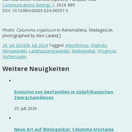
Communications Biology 7
, 2024: 889
DOI: 10.1038/s42003-024-06597-5
Photo:
Calumma crypticum
in Ranomafana, Madagascar,
photographed by Alex Laube[:]
28. Juli 2024
28. Juli 2024
Tagged:
Algorithmus
,
ENphylo
,
Klimawandel
,
Landnutzungswandel
,
Madagaskar
,
Prognose
,
Vorhersagen
Weitere Neuigkeiten
Evolution von Genfamilien in südafrikanischen
Zwergchamäleons
25. Juli 2026
Neue Art auf Madagaskar: Calumma krystalae