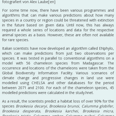
fotografiert von Alex Laube[:en]
For some time now, there have been various programmes and
algorithms that can make various predictions about how many
species in a country or region could be threatened with extinction
in the future based on given data. Until now, this has always
required a whole series of locations and data for the respective
animal species as a basis. However, these are often not available
for rare species.
Italian scientists have now developed an algorithm called ENphylo,
which can make predictions from just two observations per
species. It was tested in parallel to conventional algorithms on a
model with 56 chameleon species from Madagascar. The
occurrence and locations of the chameleons were taken from the
Global Biodiversity Information Facility. Various scenarios of
climate change and progressive changes in land use were
modelled using CHELSA and other databases for the period
between 2071 and 2100. For each of the chameleon species, 45
modelled predictions were calculated in the study.hnet.
As a result, the scientists predict a habitat loss of over 90% for the
species
Brookesia decaryi, Brookesia brunoi, Calumma globifer,
Brookesia desperata, Brookesia karchei, Brookesia micra,
Brookesia tristis, Calumma amber, Calumma guibei, Calumma