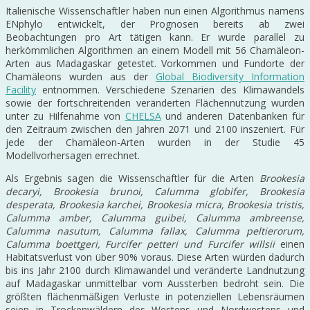
Italienische Wissenschaftler haben nun einen Algorithmus namens
ENphylo entwickelt, der Prognosen bereits ab zwei
Beobachtungen pro Art tätigen kann. Er wurde parallel zu
herkömmlichen Algorithmen an einem Modell mit 56 Chamäleon-
Arten aus Madagaskar getestet. Vorkommen und Fundorte der
Chamäleons wurden aus der
Global Biodiversity Information
Facility
entnommen. Verschiedene Szenarien des Klimawandels
sowie der fortschreitenden veränderten Flächennutzung wurden
unter zu Hilfenahme von
CHELSA
und anderen Datenbanken für
den Zeitraum zwischen den Jahren 2071 und 2100 inszeniert. Für
jede der Chamäleon-Arten wurden in der Studie 45
Modellvorhersagen errechnet.
Als Ergebnis sagen die Wissenschaftler für die Arten
Brookesia
decaryi, Brookesia brunoi, Calumma globifer, Brookesia
desperata, Brookesia karchei, Brookesia micra, Brookesia tristis,
Calumma amber, Calumma guibei, Calumma ambreense,
Calumma nasutum, Calumma fallax, Calumma peltierorum,
Calumma boettgeri, Furcifer petteri und Furcifer willsii
einen
Habitatsverlust von über 90% voraus. Diese Arten würden dadurch
bis ins Jahr 2100 durch Klimawandel und veränderte Landnutzung
auf Madagaskar unmittelbar vom Aussterben bedroht sein. Die
größten flächenmäßigen Verluste in potenziellen Lebensräumen
seien in Trockenwäldern des Westens und Nordwestens und