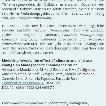
Tieflandregenwäldern der Ostküste zu erwarten. Dabei soll der
potenzielle Habitatsverlust auch Arten betreffen, die nur in einem
sehr kleinen Verbreitungsgebiet vorkommen, aber dort sehr häufig
sind, wie
Brookesia tuberculata
.
Eine zunehmende Entwicklung des Lebensraumes wird lediglich für
Furcifer oustaleti, Furcifer rhinoceratus, Calumma parsonii
(leider ohne Angabe der Unterart),
Calumma oshaughnessyi,
Calumma crypticum, Calumma brevicorne
und
Brookesia
supericilaris
vermutet. Bis zum Jahr 2100 könnte Madagaskar
nach den unterschiedlichen Berechnungsmodellen zwischen acht
und elf Chamäleonarten verlieren.
Modelling reveals the effect of climate and land use
change on Madagascar’s chameleons fauna
Alessandro Mondanaro, Mirko di Febbraro, Silvia Castiglione,
Arianna Morena Belfiore, Girogia Girardi, Marina Melchionna,
Carmela Serio, Antonella Esposito, Pasquale Raia
Communications Biology 7
, 2024: 889
DOI: 10.1038/s42003-024-06597-5
Foto:
Calumma crypticum
in Ranomafana, Madagaskar,