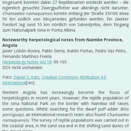
Insgesamt konnten dabei 27 Reptilienarten entdeckt werden – die
eigentlich gesuchte Zwergpuffotter war allerdings nicht darunter.
Chamaeleo namaquensis
konnte entlang der Straße EN100 etwa
50 km südlich von Moçamedes gefunden werden. Ein zweiter
Fundort lag rund 10 km nördlich von Salondjmba, dem Eingang
zum Nationalpark Iona in Ponta Albina.
Noteworthy herpetological notes from Naimbe Province,
Angola
Javier Lobón-Rovira, Pablo Sierra, Rubén Portas, Pedro Vaz Pinto,
Fernando Martínez-Freiría
Herpetology Notes Vol 18
: 99-105
DOI: nicht vorhanden
Foto:
Daniel S. Katz
,
Creative Commons
Attribution 4.0
International
[:en]
Western Angola has increasingly become the focus of
herpetologists in recent years. However, the reptile population of
the Iona National Park on the border with Namibia still raises
some questions. Whilst searching for the dwarf puff adder
Bitis
peringueyi
, an international research team also found
Chamaeleo
namaquensis
. The survey of reptile populations was carried out in
the coastal area, in the sand sea and in the shifting sand dunes of