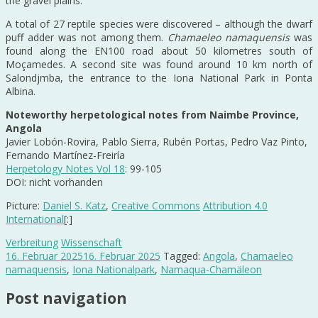
the gravel plains.
A total of 27 reptile species were discovered – although the dwarf
puff adder was not among them.
Chamaeleo namaquensis
was
found along the EN100 road about 50 kilometres south of
Moçamedes. A second site was found around 10 km north of
Salondjmba, the entrance to the Iona National Park in Ponta
Albina.
Noteworthy herpetological notes from Naimbe Province,
Angola
Javier Lobón-Rovira, Pablo Sierra, Rubén Portas, Pedro Vaz Pinto,
Fernando Martínez-Freiría
Herpetology Notes Vol 18
: 99-105
DOI: nicht vorhanden
Picture:
Daniel S. Katz
,
Creative Commons
Attribution 4.0
International
[:]
Verbreitung
Wissenschaft
16. Februar 2025
16. Februar 2025
Tagged:
Angola
,
Chamaeleo
namaquensis
,
Iona Nationalpark
,
Namaqua-Chamäleon
Post navigation