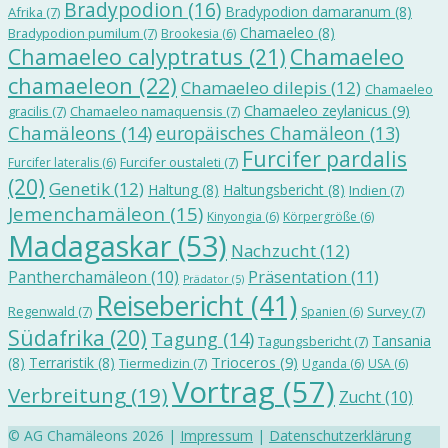
Bradypodion
(16)
Bradypodion damaranum
(8)
Afrika
(7)
Chamaeleo
(8)
Bradypodion pumilum
(7)
Brookesia
(6)
Chamaeleo calyptratus
(21)
Chamaeleo
chamaeleon
(22)
Chamaeleo dilepis
(12)
Chamaeleo
Chamaeleo zeylanicus
(9)
gracilis
(7)
Chamaeleo namaquensis
(7)
Chamäleons
(14)
europäisches Chamäleon
(13)
Furcifer pardalis
Furcifer oustaleti
(7)
Furcifer lateralis
(6)
(20)
Genetik
(12)
Haltung
(8)
Haltungsbericht
(8)
Indien
(7)
Jemenchamäleon
(15)
Kinyongia
(6)
Körpergröße
(6)
Madagaskar
(53)
Nachzucht
(12)
Präsentation
(11)
Pantherchamäleon
(10)
Prädator
(5)
Reisebericht
(41)
Regenwald
(7)
Survey
(7)
Spanien
(6)
Südafrika
(20)
Tagung
(14)
Tansania
Tagungsbericht
(7)
Trioceros
(9)
(8)
Terraristik
(8)
Tiermedizin
(7)
Uganda
(6)
USA
(6)
Vortrag
(57)
Verbreitung
(19)
Zucht
(10)
© AG Chamäleons 2026 |
Impressum
|
Datenschutzerklärung