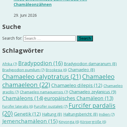
Chamäleonzähnen
29. Juni 2026
Suche
Search for:
Schlagwörter
Bradypodion
(16)
Bradypodion damaranum
(8)
Afrika
(7)
Chamaeleo
(8)
Bradypodion pumilum
(7)
Brookesia
(6)
Chamaeleo calyptratus
(21)
Chamaeleo
chamaeleon
(22)
Chamaeleo dilepis
(12)
Chamaeleo
Chamaeleo zeylanicus
(9)
gracilis
(7)
Chamaeleo namaquensis
(7)
Chamäleons
(14)
europäisches Chamäleon
(13)
Furcifer pardalis
Furcifer oustaleti
(7)
Furcifer lateralis
(6)
(20)
Genetik
(12)
Haltung
(8)
Haltungsbericht
(8)
Indien
(7)
Jemenchamäleon
(15)
Kinyongia
(6)
Körpergröße
(6)