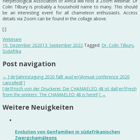
Herpetological Association of Africa will host a Zoom webinar. Dr
Colin Tilbury is probably a household name to many. This should
be an interesting event for all chameleon enthusiasts. Access
details via Zoom can be found in the collage above.
[:]
Webinare
10. Dezember 2020
13. September 2022
Tagged:
Dr. Colin Tilbury
,
Südafrika
Post navigation
←
[:de]Jahrestagung 2020 fällt aus[:en]Annual conference 2020
cancelled[:]
[:de]Frisch von der Druckerei: Die CHAMAELEO 48 ist da![:en]Fresh
from the printers: The CHAMAELEO 48 is here![:]
→
Weitere Neuigkeiten
Evolution von Genfamilien in südafrikanischen
Zwergchamäleons