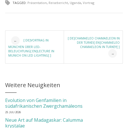
TAGGED:
Präsentation
,
Reisebericht
,
Uganda
,
Vortrag
Post navigation
[:DE]CHAMAELEO CHAMAELEON IN
[:DE]VORTRAG IN
←
DER TÜRKEI[:EN]CHAMAELEO
MÜNCHEN ÜBER LED-
CHAMAELEON IN TURKEY[:]
BELEUCHTUNG[:EN]LECTURE IN
→
MUNICH ON LED LIGHTING[:]
Weitere Neuigkeiten
Evolution von Genfamilien in
südafrikanischen Zwergchamäleons
25. JULI 2026
Neue Art auf Madagaskar: Calumma
krystalae