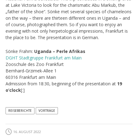
at Lake Victoria to look for the charismatic Abu Markub, the
„father of the shoe“. Sönke met several species of chameleons
on the way – there are thirteen different ones in Uganda – and
of course, photographed them. So if you want to enjoy an
evening with not only herpetological impressions, Frankfurt is
the place to be. The presentation is in German.
Sönke Frahm:
Uganda – Perle Afrikas
DGHT
Stadtgruppe
Frankfurt
am
Main
Zooschule des Zoo Frankfurt
Bernhard-Grzimek-Allee 1
60316 Frankfurt am Main
Admission from 18:30, beginning of the presentation at
19
o’clock
[:]
REISEBERICHTE
VORTRÄGE
16. AUGUST 2022