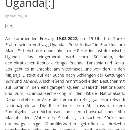
Uganda[:]
by
Alex Negro
[:de]
Am kommenden Freitag,
19.08.2022
, um 19 Uhr halt Sönke
Frahm seinen Vortrag „Uganda –Perle Afrikas“ in Frankfurt am
Main. Er berichtete dabei über eine Reise ins ostafrikanische
Uganda, das eingerahmt wird vom Südsudan, der
demokratischen Republik Kongo, Ruanda, Tansania und Kenia.
Los geht es in Entebbe am Victoriasee und von dort in den
Mitjanja District auf der Suche nach Schlangen der Gattungen
Bitis
und
Atheris.
Anschließend nimmt Sönke den Besucher mit
auf Safari in den einzigartigen Queen Elisabeth Nationalpark
und zum Schimpansentrekking in den Kibale Nationalpark.
Danach steht eine Visite der berühmten Berggorillas im Bwindi
Nationalpark an. Die Reise findet ihren Abschluss in einem
Sumpfgebiet am Victoriasee, um den charismatischen Abu
Markub, den „Vater des Schuhes“, zu suchen. Sönke hat
unterwegs einige Chamäleonarten getroffen – dreizehn
verschiedene gibt es in Uganda – und natürlich auch