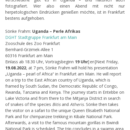
fotografiert. Wer also einen Abend mit nicht nur
herpetologischen Eindrücken genießen möchte, ist in Frankfurt
bestens aufgehoben.
Sönke Frahm:
Uganda – Perle Afrikas
DGHT
Stadtgruppe
Frankfurt
am
Main
Zooschule des Zoo Frankfurt
Bernhard-Grzimek-Allee 1
60316 Frankfurt am Main
Einlass ab 18.30 Uhr, Vortragsbeginn
19 Uhr
[:en]Next Friday,
19.08.2022
, at 7 pm, Sönke Frahm will hold his presentation
„Uganda – pearl of Africa“ in Frankfurt am Main. He will report
on a trip to the East African country of Uganda, which is
framed by South Sudan, the Democratic Republic of Congo,
Rwanda, Tanzania and Kenya. The journey starts in Entebbe on
Lake Victoria and from there to the Mitjanja District in search
of snakes of the species
Bitis
and
Atheris
. Sönke then takes
the visitor on a safari to the unique Queen Elisabeth National
Park and for chimpanzee trekking in Kibale National Park.
Afterwards, a visit to the famous mountain gorillas in Bwindi
National Park is scheduled. The trip concludes in a swamp area