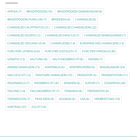
AFRIKA
(7)
BRADYPODION
(16)
BRADYPODION DAMARANUM
(8)
BRADYPODION PUMILUM
(7)
BROOKESIA
(6)
CHAMAELEO
(8)
CHAMAELEO CALYPTRATUS
(21)
CHAMAELEO CHAMAELEON
(22)
CHAMAELEO DILEPIS
(12)
CHAMAELEO GRACILIS
(7)
CHAMAELEO NAMAQUENSIS
(7)
CHAMAELEO ZEYLANICUS
(9)
CHAMÄLEONS
(14)
EUROPÄISCHES CHAMÄLEON
(13)
FURCIFER LATERALIS
(6)
FURCIFER OUSTALETI
(7)
FURCIFER PARDALIS
(20)
GENETIK
(12)
HALTUNG
(8)
HALTUNGSBERICHT
(8)
INDIEN
(7)
JEMENCHAMÄLEON
(15)
KINYONGIA
(6)
KÖRPERGRÖSSE
(6)
MADAGASKAR
(53)
NACHZUCHT
(12)
PANTHERCHAMÄLEON
(10)
PRÄDATOR
(5)
PRÄSENTATION
(11)
REGENWALD
(7)
REISEBERICHT
(41)
SPANIEN
(6)
SURVEY
(7)
SÜDAFRIKA
(20)
TAGUNG
(14)
TAGUNGSBERICHT
(7)
TANSANIA
(8)
TERRARISTIK
(8)
TIERMEDIZIN
(7)
TRIOCEROS
(9)
UGANDA
(6)
USA
(6)
VERBREITUNG
(19)
VORTRAG
(57)
ZUCHT
(10)