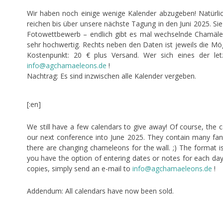
Wir haben noch einige wenige Kalender abzugeben! Natürlich
reichen bis über unsere nächste Tagung in den Juni 2025. Si
Fotowettbewerb – endlich gibt es mal wechselnde Chamäl
sehr hochwertig. Rechts neben den Daten ist jeweils die Mö
Kostenpunkt: 20 € plus Versand. Wer sich eines der let
info@agchamaeleons.de
!
Nachtrag: Es sind inzwischen alle Kalender vergeben.
[:en]
We still have a few calendars to give away! Of course, the c
our next conference into June 2025. They contain many fan
there are changing chameleons for the wall. ;) The format is 
you have the option of entering dates or notes for each day. 
copies, simply send an e-mail to
info@agchamaeleons.de
!
Addendum: All calendars have now been sold.