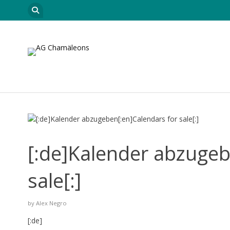
Skip to content
Startseite
Leitungsteam
Neuigkeiten
Car
[:de]Kalender abzugeb
sale[:]
by
Alex Negro
[:de]