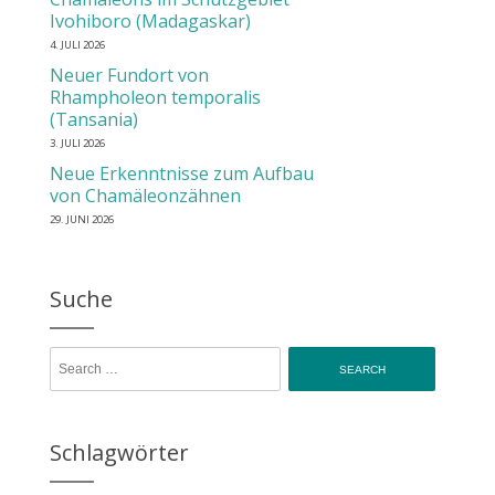
Ivohiboro (Madagaskar)
4. JULI 2026
Neuer Fundort von
Rhampholeon temporalis
(Tansania)
3. JULI 2026
Neue Erkenntnisse zum Aufbau
von Chamäleonzähnen
29. JUNI 2026
Suche
Search for:
Schlagwörter