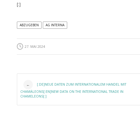
[:]
ABZUGEBEN
AG INTERNA
27. MAI 2024
Post navigation
[:DE]NEUE DATEN ZUM INTERNATIONALEM HANDEL MIT
←
CHAMÄLEONS[:EN]NEW DATA ON THE INTERNATIONAL TRADE IN
CHAMELEONS[:]