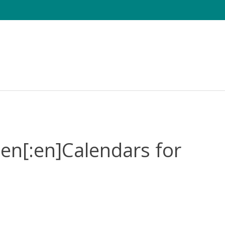
e Sheets
Die CHAMAELEO
Tagung
Fotowettbewerb
en[:en]Calendars for