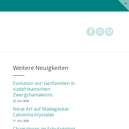
Nachzuchtstatistik
Tierärzte
Mitglied werden
Weitere Neuigkeiten
Evolution von Genfamilien in
südafrikanischen
Zwergchamäleons
25. JULI 2026
Neue Art auf Madagaskar:
Calumma krystalae
11. JULI 2026
Chamäleons im Schutzgebiet