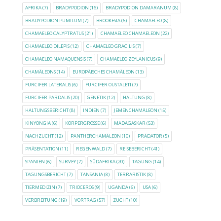
AFRIKA
(7)
BRADYPODION
(16)
BRADYPODION DAMARANUM
(8)
BRADYPODION PUMILUM
(7)
BROOKESIA
(6)
CHAMAELEO
(8)
CHAMAELEO CALYPTRATUS
(21)
CHAMAELEO CHAMAELEON
(22)
CHAMAELEO DILEPIS
(12)
CHAMAELEO GRACILIS
(7)
CHAMAELEO NAMAQUENSIS
(7)
CHAMAELEO ZEYLANICUS
(9)
CHAMÄLEONS
(14)
EUROPÄISCHES CHAMÄLEON
(13)
FURCIFER LATERALIS
(6)
FURCIFER OUSTALETI
(7)
FURCIFER PARDALIS
(20)
GENETIK
(12)
HALTUNG
(8)
HALTUNGSBERICHT
(8)
INDIEN
(7)
JEMENCHAMÄLEON
(15)
KINYONGIA
(6)
KÖRPERGRÖSSE
(6)
MADAGASKAR
(53)
NACHZUCHT
(12)
PANTHERCHAMÄLEON
(10)
PRÄDATOR
(5)
PRÄSENTATION
(11)
REGENWALD
(7)
REISEBERICHT
(41)
SPANIEN
(6)
SURVEY
(7)
SÜDAFRIKA
(20)
TAGUNG
(14)
TAGUNGSBERICHT
(7)
TANSANIA
(8)
TERRARISTIK
(8)
TIERMEDIZIN
(7)
TRIOCEROS
(9)
UGANDA
(6)
USA
(6)
VERBREITUNG
(19)
VORTRAG
(57)
ZUCHT
(10)