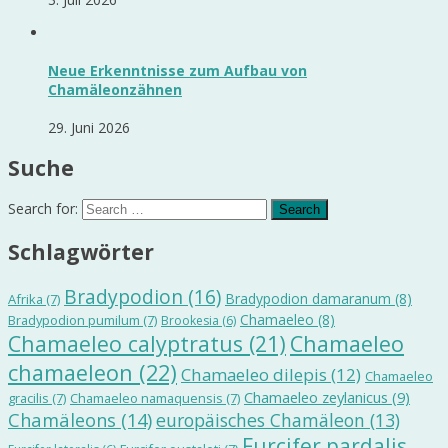
Neue Erkenntnisse zum Aufbau von
Chamäleonzähnen
29. Juni 2026
Suche
Search for:
Schlagwörter
Bradypodion
(16)
Bradypodion damaranum
(8)
Afrika
(7)
Chamaeleo
(8)
Bradypodion pumilum
(7)
Brookesia
(6)
Chamaeleo calyptratus
(21)
Chamaeleo
chamaeleon
(22)
Chamaeleo dilepis
(12)
Chamaeleo
Chamaeleo zeylanicus
(9)
gracilis
(7)
Chamaeleo namaquensis
(7)
Chamäleons
(14)
europäisches Chamäleon
(13)
Furcifer pardalis