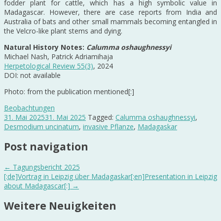
fodder plant for cattle, which has a high symbolic value in
Madagascar. However, there are case reports from India and
Australia of bats and other small mammals becoming entangled in
the Velcro-like plant stems and dying.
Natural History Notes:
Calumma oshaughnessyi
Michael Nash, Patrick Adriamihaja
Herpetological Review 55(3)
, 2024
DOI: not available
Photo: from the publication mentioned[:]
Beobachtungen
31. Mai 2025
31. Mai 2025
Tagged:
Calumma oshaughnessyi
,
Desmodium uncinatum
,
invasive Pflanze
,
Madagaskar
Post navigation
←
Tagungsbericht 2025
[:de]Vortrag in Leipzig über Madagaskar[:en]Presentation in Leipzig
about Madagascar[:]
→
Weitere Neuigkeiten