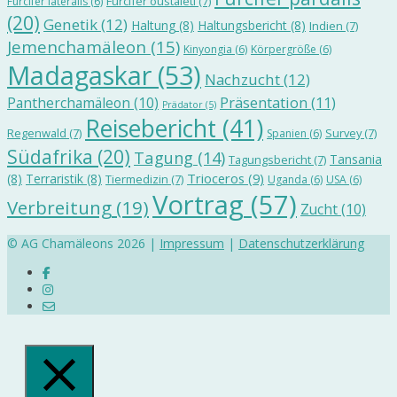
Furcifer oustaleti
(7)
Furcifer lateralis
(6)
(20)
Genetik
(12)
Haltung
(8)
Haltungsbericht
(8)
Indien
(7)
Jemenchamäleon
(15)
Kinyongia
(6)
Körpergröße
(6)
Madagaskar
(53)
Nachzucht
(12)
Präsentation
(11)
Pantherchamäleon
(10)
Prädator
(5)
Reisebericht
(41)
Regenwald
(7)
Survey
(7)
Spanien
(6)
Südafrika
(20)
Tagung
(14)
Tansania
Tagungsbericht
(7)
Trioceros
(9)
(8)
Terraristik
(8)
Tiermedizin
(7)
Uganda
(6)
USA
(6)
Vortrag
(57)
Verbreitung
(19)
Zucht
(10)
© AG Chamäleons 2026 |
Impressum
|
Datenschutzerklärung