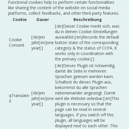
Functional cookies help to perform certain functionalities
like sharing the content of the website on social media
platforms, collect feedbacks, and other third-party features.
Cookie
Dauer
Beschreibung
[:de]Dieser Cookie merkt sich, was
du in deinen Cookie-Einstellungen
[:de]ein
auswählst.[:en]Records the default
Cookie
Jahr[:en]one
button state of the corresponding
Consent
year[:]
category & the status of CCPA. It
works only in coordination with
the primary cookie.[:]
[:de]Dieses Plugin ist notwendig,
damit die Seite in mehreren
Sprachen gelesen werden kann.
Schaltest du dieses Plugin aus,
bekommst du alle Sprachen
[:de]ein
nebeneinander angezeigt. Damit
qTranslate-
Jahr[:en]one
wird die Website unlesbar.[:en]This
X
year[:]
plugin is necessary so that the
page can be read in several
languages. If you switch off this
plugin, all languages will be
displayed next to each other. This