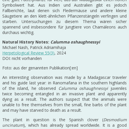
Symbolwert hat. Aus Indien und Australien gibt es jedoch
Fallberichte, laut denen sich Fledermäuse und andere kleine
Säugetiere an den klett-ähnlichen Pflanzenstängeln verfingen und
starben. Untersuchungen zu diesem Thema wären sicher
spannend und insbesondere für Jungtiere von Chamäleons auch
durchaus wichtig.
Natural History Notes:
Calumma oshaughnessyi
Michael Nash, Patrick Adriamihaja
Herpetological Review 55(3)
, 2024
DOI: nicht vorhanden
Foto: aus der genannten Publikation[:en]
An interesting observation was made by a Madagascar traveler
and his guide last year: in Ranomafana in the southern highlands
of the island, he observed
Calumma oshaughnessyi
juveniles
twice becoming entangled in an invasive plant and apparently
dying as a result. The authors suspect that the animals were
unable to free themselves from the small, fine barbs of the plant
and may have starved to death as a result.
The plant in question is the Spanish clover (
Desmodium
uncinatum
), which has already spread worldwide. It is a good