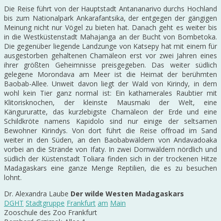
Die Reise führt von der Hauptstadt Antananarivo durchs Hochland
bis zum Nationalpark Ankarafantsika, der entgegen der gängigen
Meinung nicht nur Vögel zu bieten hat. Danach geht es weiter bis
in die Westküstenstadt Mahajanga an der Bucht von Bombetoka.
Die gegenüber liegende Landzunge von Katsepy hat mit einem für
ausgestorben gehaltenen Chamäleon erst vor zwei Jahren eines
ihrer größten Geheimnisse preisgegeben. Das weiter südlich
gelegene Morondava am Meer ist die Heimat der berühmten
Baobab-Allee. Unweit davon liegt der Wald von Kirindy, in dem
wohl kein Tier ganz normal ist: Ein kathamerales Raubtier mit
Klitorisknochen, der kleinste Mausmaki der Welt, eine
Kängururatte, das kurzlebigste Chamäleon der Erde und eine
Schildkröte namens Kapidolo sind nur einige der seltsamen
Bewohner Kirindys. Von dort führt die Reise offroad im Sand
weiter in den Süden, an den Baobabwäldern von Andavadoaka
vorbei an die Strände von Ifaty. In zwei Dornwäldern nördlich und
südlich der Küstenstadt Toliara finden sich in der trockenen Hitze
Madagaskars eine ganze Menge Reptilien, die es zu besuchen
lohnt.
Dr. Alexandra Laube
Der wilde Westen Madagaskars
DGHT
Stadtgruppe
Frankfurt
am
Main
Zooschule des Zoo Frankfurt