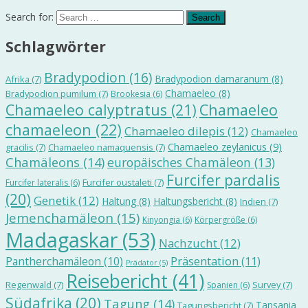
Search for:
Schlagwörter
Bradypodion
(16)
Bradypodion damaranum
(8)
Afrika
(7)
Chamaeleo
(8)
Bradypodion pumilum
(7)
Brookesia
(6)
Chamaeleo calyptratus
(21)
Chamaeleo
chamaeleon
(22)
Chamaeleo dilepis
(12)
Chamaeleo
Chamaeleo zeylanicus
(9)
gracilis
(7)
Chamaeleo namaquensis
(7)
Chamäleons
(14)
europäisches Chamäleon
(13)
Furcifer pardalis
Furcifer oustaleti
(7)
Furcifer lateralis
(6)
(20)
Genetik
(12)
Haltung
(8)
Haltungsbericht
(8)
Indien
(7)
Jemenchamäleon
(15)
Kinyongia
(6)
Körpergröße
(6)
Madagaskar
(53)
Nachzucht
(12)
Präsentation
(11)
Pantherchamäleon
(10)
Prädator
(5)
Reisebericht
(41)
Regenwald
(7)
Survey
(7)
Spanien
(6)
Südafrika
(20)
Tagung
(14)
Tansania
Tagungsbericht
(7)