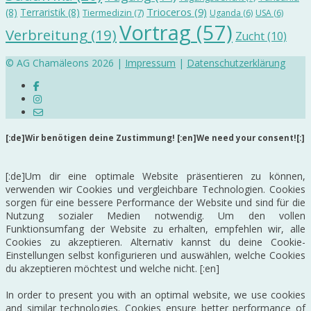
Trioceros
(9)
(8)
Terraristik
(8)
Tiermedizin
(7)
Uganda
(6)
USA
(6)
Vortrag
(57)
Verbreitung
(19)
Zucht
(10)
© AG Chamäleons 2026 |
Impressum
|
Datenschutzerklärung
[:de]Wir benötigen deine Zustimmung! [:en]We need your consent![:]
[:de]Um dir eine optimale Website präsentieren zu können,
verwenden wir Cookies und vergleichbare Technologien. Cookies
sorgen für eine bessere Performance der Website und sind für die
Nutzung sozialer Medien notwendig. Um den vollen
Funktionsumfang der Website zu erhalten, empfehlen wir, alle
Cookies zu akzeptieren. Alternativ kannst du deine Cookie-
Einstellungen selbst konfigurieren und auswählen, welche Cookies
du akzeptieren möchtest und welche nicht. [:en]
In order to present you with an optimal website, we use cookies
and similar technologies. Cookies ensure better performance of