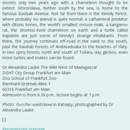
secrets only two years ago with a chameleon thought to be
extinct. Morondava, further south by the sea, is home to the
famous Baobab Avenue. Not far from there is the Kirindy forest,
where probably no animal is quite normal: a cathameral predator
with clitoris bones, the world’s smallest mouse maki, a kangaroo
rat, the shortest-lived chameleon on earth and a turtle called
Kapidolo are just some of Kirindy’s strange inhabitants. From
there, the journey continues off-road in the sand to the south,
past the baobab forests of Andavadoaka to the beaches of Ifaty.
In two spiny forests north and south of Toliara, day geckos, even
more turtles and snakes can be found.
Dr Alexandra Laube The Wild West of Madagascar
DGHT City Group Frankfurt am Main
Zoo School of Frankfurt Zoo
Bernhard-Grzimek-Allee 1
60316 Frankfurt am Main
Admission is from 6.30 p.m., lecture begins at 7 p.m.
Photo:
Furcifer voeltzkowi
in Katsepy, photographed by Dr
Alexandra Laube
[:]
Reiseberichte
Vorträge