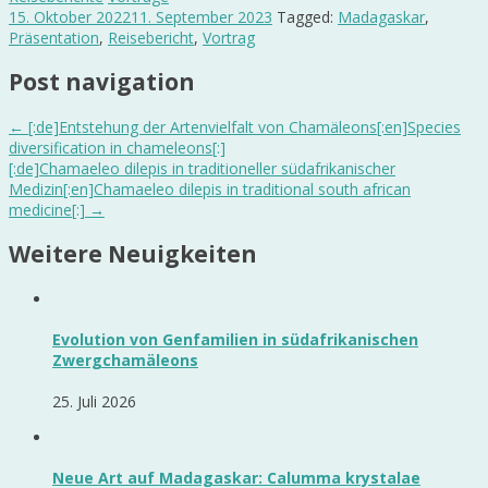
15. Oktober 2022
11. September 2023
Tagged:
Madagaskar
,
Präsentation
,
Reisebericht
,
Vortrag
Post navigation
←
[:de]Entstehung der Artenvielfalt von Chamäleons[:en]Species
diversification in chameleons[:]
[:de]Chamaeleo dilepis in traditioneller südafrikanischer
Medizin[:en]Chamaeleo dilepis in traditional south african
medicine[:]
→
Weitere Neuigkeiten
Evolution von Genfamilien in südafrikanischen
Zwergchamäleons
25. Juli 2026
Neue Art auf Madagaskar: Calumma krystalae