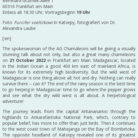
Bernhard-Grzimek-Allee 1
60316 Frankfurt am Main
Einlass ab 18.30 Uhr, Vortragsbeginn
19 Uhr
Foto:
Furcifer voeltzkowi
in Katsepy, fotografiert von Dr.
Alexandra Laube
[:en]
The spokeswoman of the AG Chamäleons will be giving a visually
stunning talk about not only, but also a great many chameleons
on
21 October 2022
in Frankfurt am Main. Madagascar, located
in the Indian Ocean a good 400 km east of mainland Africa, is
known for its extremely high biodiversity. But the wild west of
Madagascar is one thing above all: hot and dry. Nothing can really
survive there – can it? The end of the rainy season is the best time
to go herping in Madagascar: time to go where the pepper grows
and see what the dry wild west is all about. A herpetological
adventure!
The journey leads from the capital Antananarivo through the
highlands to Ankarafantsika National Park, which, contrary to
popular belief, has more to offer than just birds. Then it continues
to the west coast town of Mahajanga on the Bay of Bombetoka.
The opposite headland of Katsepy revealed one of its greatest