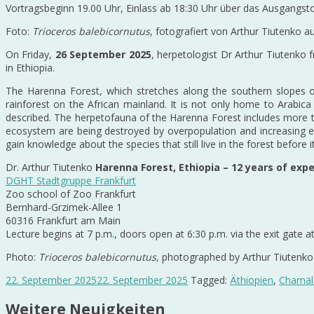
Vortragsbeginn 19.00 Uhr, Einlass ab 18:30 Uhr über das Ausgangs
Foto:
Trioceros balebicornutus
, fotografiert von Arthur Tiutenko au
On Friday,
26 September 2025
, herpetologist Dr Arthur Tiutenko
in Ethiopia.
The Harenna Forest, which stretches along the southern slopes of
rainforest on the African mainland. It is not only home to Arabic
described. The herpetofauna of the Harenna Forest includes more tha
ecosystem are being destroyed by overpopulation and increasing eco
gain knowledge about the species that still live in the forest before 
Dr. Arthur Tiutenko
Harenna Forest, Ethiopia – 12 years of exped
DGHT Stadtgruppe Frankfurt
Zoo school of Zoo Frankfurt
Bernhard-Grzimek-Allee 1
60316 Frankfurt am Main
Lecture begins at 7 p.m., doors open at 6:30 p.m. via the exit gate
Photo:
Trioceros balebicornutus,
photographed by Arthur Tiutenko o
22. September 2025
22. September 2025
Tagged:
Äthiopien
,
Chamäl
Weitere Neuigkeiten