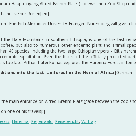
tor am Haupteingang Alfred-Brehm-Platz (Tor zwischen Zoo-Shop und
f einer seiner Reisen[:en]
 from Friedrich-Alexander University Erlangen-Nuremberg will give a 
 the Bale Mountains in southern Ethiopia, is one of the last remai
a coffee, but also to numerous other endemic plant and animal spec
n 40 species, including the two large Ethiopian vipers – Bitis harenn
nomic exploitation. Even the future of the officially protected parts
it is too late. Arthur Tiutenko has explored the Harenna Forest in ten e
itions into the last rainforest in the Horn of Africa
[German]
 at the main entrance on Alfred-Brehm-Platz (gate between the zoo sho
n one of his travels[:]
eons
,
Harenna
,
Regenwald
,
Reisebericht
,
Vortrag