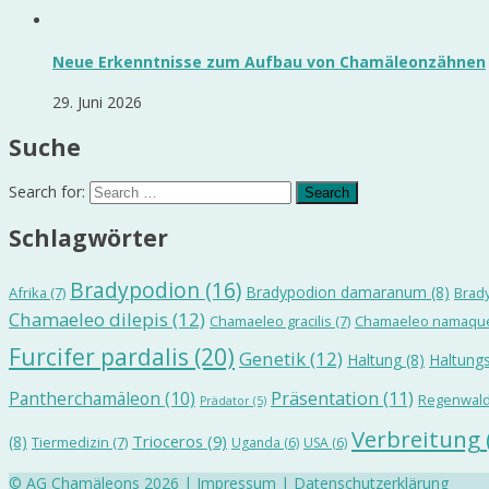
Neue Erkenntnisse zum Aufbau von Chamäleonzähnen
29. Juni 2026
Suche
Search for:
Schlagwörter
Bradypodion
(16)
Bradypodion damaranum
(8)
Afrika
(7)
Brad
Chamaeleo dilepis
(12)
Chamaeleo gracilis
(7)
Chamaeleo namaqu
Furcifer pardalis
(20)
Genetik
(12)
Haltung
(8)
Haltungs
Präsentation
(11)
Pantherchamäleon
(10)
Regenwal
Prädator
(5)
Verbreitung
Trioceros
(9)
(8)
Tiermedizin
(7)
Uganda
(6)
USA
(6)
© AG Chamäleons 2026 |
Impressum
|
Datenschutzerklärung