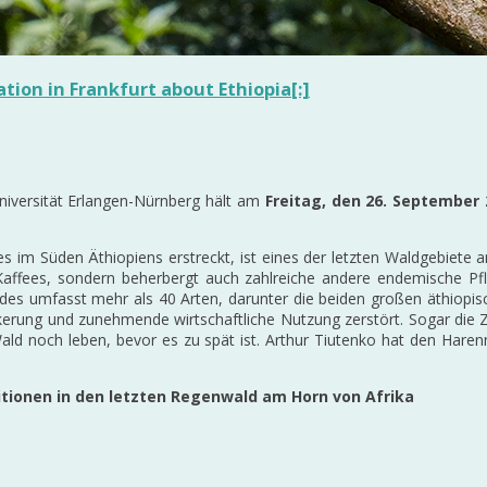
tion in Frankfurt about Ethiopia[:]
Universität Erlangen-Nürnberg hält am
Freitag, den 26. September 
s im Süden Äthiopiens erstreckt, ist eines der letzten Waldgebiete
a-Kaffees, sondern beherbergt auch zahlreiche andere endemische Pfl
des umfasst mehr als 40 Arten, darunter die beiden großen äthiopis
ung und zunehmende wirtschaftliche Nutzung zerstört. Sogar die Zuku
Wald noch leben, bevor es zu spät ist. Arthur Tiutenko hat den Haren
ditionen in den letzten Regenwald am Horn von Afrika