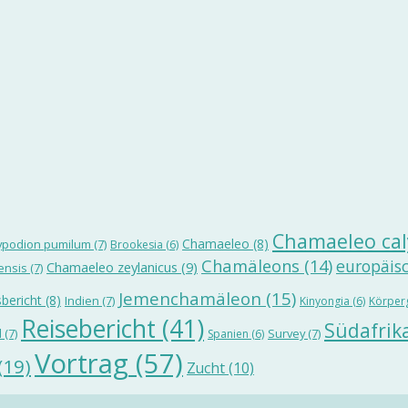
Chamaeleo cal
Chamaeleo
(8)
ypodion pumilum
(7)
Brookesia
(6)
Chamäleons
(14)
europäis
Chamaeleo zeylanicus
(9)
ensis
(7)
Jemenchamäleon
(15)
bericht
(8)
Indien
(7)
Kinyongia
(6)
Körper
Reisebericht
(41)
Südafrik
d
(7)
Survey
(7)
Spanien
(6)
Vortrag
(57)
(19)
Zucht
(10)