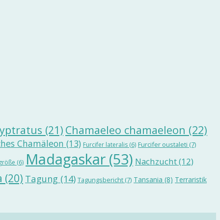
yptratus
(21)
Chamaeleo chamaeleon
(22)
ches Chamäleon
(13)
Furcifer oustaleti
(7)
Furcifer lateralis
(6)
Madagaskar
(53)
Nachzucht
(12)
größe
(6)
a
(20)
Tagung
(14)
Tansania
(8)
Terraristik
Tagungsbericht
(7)