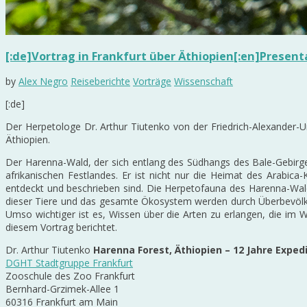
[:de]Vortrag in Frankfurt über Äthiopien[:en]Presenta
by
Alex Negro
Reiseberichte
Vorträge
Wissenschaft
[:de]
Der Herpetologe Dr. Arthur Tiutenko von der Friedrich-Alexander-
Äthiopien.
Der Harenna-Wald, der sich entlang des Südhangs des Bale-Gebirge
afrikanischen Festlandes. Er ist nicht nur die Heimat des Arabic
entdeckt und beschrieben sind. Die Herpetofauna des Harenna-Wal
dieser Tiere und das gesamte Ökosystem werden durch Überbevölker
Umso wichtiger ist es, Wissen über die Arten zu erlangen, die im 
diesem Vortrag berichtet.
Dr. Arthur Tiutenko
Harenna Forest, Äthiopien – 12 Jahre Expe
DGHT Stadtgruppe Frankfurt
Zooschule des Zoo Frankfurt
Bernhard-Grzimek-Allee 1
60316 Frankfurt am Main