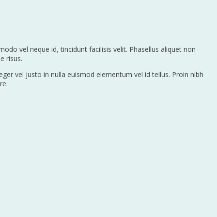
odo vel neque id, tincidunt facilisis velit. Phasellus aliquet non
e risus.
nteger vel justo in nulla euismod elementum vel id tellus. Proin nibh
re.