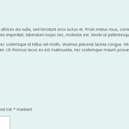
ltrices dui nulla, sed tincidunt eros luctus et. Proin metus risus, comm
nisi imperdiet, bibendum turpis nec, molestie est. Morbi ut pellentesqu
nec scelerisque id tellus vel mollis. Vivamus placerat lacinia congue. I
sapien. Ut rhoncus lacus eu est malesuada, nec scelerisque mauris posue
sind mit
*
markiert