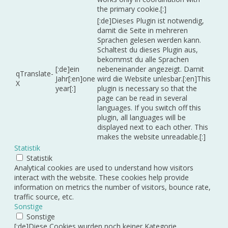
the primary cookie.[:]
[:de]Dieses Plugin ist notwendig,
damit die Seite in mehreren
Sprachen gelesen werden kann.
Schaltest du dieses Plugin aus,
bekommst du alle Sprachen
[:de]ein
nebeneinander angezeigt. Damit
qTranslate-
Jahr[:en]one
wird die Website unlesbar.[:en]This
X
year[:]
plugin is necessary so that the
page can be read in several
languages. If you switch off this
plugin, all languages will be
displayed next to each other. This
makes the website unreadable.[:]
Statistik
Statistik
Analytical cookies are used to understand how visitors
interact with the website. These cookies help provide
information on metrics the number of visitors, bounce rate,
traffic source, etc.
Sonstige
Sonstige
[:de]Diese Cookies wurden noch keiner Kategorie