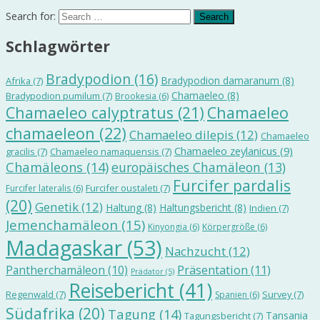
Search for:
Schlagwörter
Bradypodion
(16)
Bradypodion damaranum
(8)
Afrika
(7)
Chamaeleo
(8)
Bradypodion pumilum
(7)
Brookesia
(6)
Chamaeleo calyptratus
(21)
Chamaeleo
chamaeleon
(22)
Chamaeleo dilepis
(12)
Chamaeleo
Chamaeleo zeylanicus
(9)
gracilis
(7)
Chamaeleo namaquensis
(7)
Chamäleons
(14)
europäisches Chamäleon
(13)
Furcifer pardalis
Furcifer oustaleti
(7)
Furcifer lateralis
(6)
(20)
Genetik
(12)
Haltung
(8)
Haltungsbericht
(8)
Indien
(7)
Jemenchamäleon
(15)
Kinyongia
(6)
Körpergröße
(6)
Madagaskar
(53)
Nachzucht
(12)
Präsentation
(11)
Pantherchamäleon
(10)
Prädator
(5)
Reisebericht
(41)
Regenwald
(7)
Survey
(7)
Spanien
(6)
Südafrika
(20)
Tagung
(14)
Tansania
Tagungsbericht
(7)