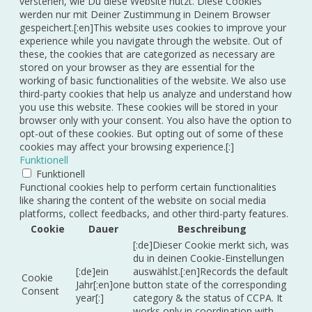
verstehen, wie Du diese Website nutzt. Diese Cookies
werden nur mit Deiner Zustimmung in Deinem Browser
gespeichert.[:en]This website uses cookies to improve your
experience while you navigate through the website. Out of
these, the cookies that are categorized as necessary are
stored on your browser as they are essential for the
working of basic functionalities of the website. We also use
third-party cookies that help us analyze and understand how
you use this website. These cookies will be stored in your
browser only with your consent. You also have the option to
opt-out of these cookies. But opting out of some of these
cookies may affect your browsing experience.[:]
Funktionell
Funktionell
Functional cookies help to perform certain functionalities
like sharing the content of the website on social media
platforms, collect feedbacks, and other third-party features.
Cookie
Dauer
Beschreibung
[:de]Dieser Cookie merkt sich, was
du in deinen Cookie-Einstellungen
[:de]ein
auswählst.[:en]Records the default
Cookie
Jahr[:en]one
button state of the corresponding
Consent
year[:]
category & the status of CCPA. It
works only in coordination with